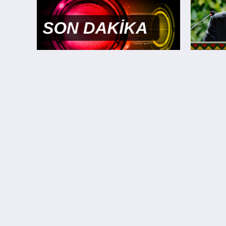
Yüreğir Belediye Başkanı Ali
Brezily
Demirçalı görevden uzaklaştırıldı
Uluslar
Haberin Doğru Adresi
Afyonda Bugün; Afyon Haber, Afyon Son Dakika ve
Afyon Haberleri başta olmak üzere
Afyonkarahisar'daki güncel gelişmeleri anlık olarak
takip edebileceğiniz yerel haber sitesidir.