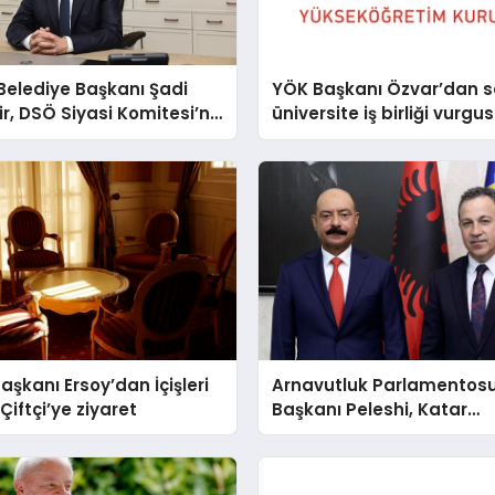
 Belediye Başkanı Şadi
YÖK Başkanı Özvar’dan s
, DSÖ Siyasi Komitesi’ne
üniversite iş birliği vurgu
şkanı Ersoy’dan İçişleri
Arnavutluk Parlamentos
Çiftçi’ye ziyaret
Başkanı Peleshi, Katar
Büyükelçisi ile müzakere 