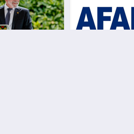
a Devlet Başkanı Lula’dan
AFAD Başkanı Pehlivan, A
arası sistem eleştirisi
Diplomasi Forumu’nda t
yerine getirdi
KURUMSAL
Künye
Gizlilik Politikası
Çerez Politikası
KATEGORİLER
Gündem
Dünya
Eğitim
Ekonomi
Magazin
Sağlık
Spor