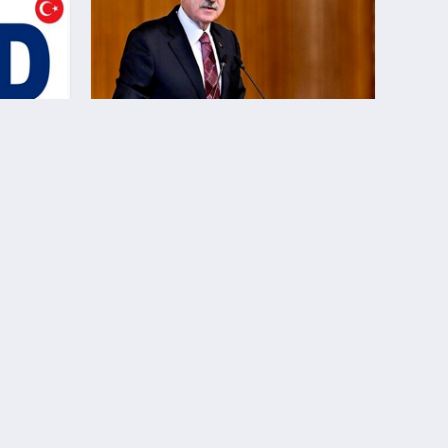
ntalya
TBMM Başkanı Kurtulmuş’un PAB
emaslar
marjında yoğun diplomasi
trafiği devam etmektedir