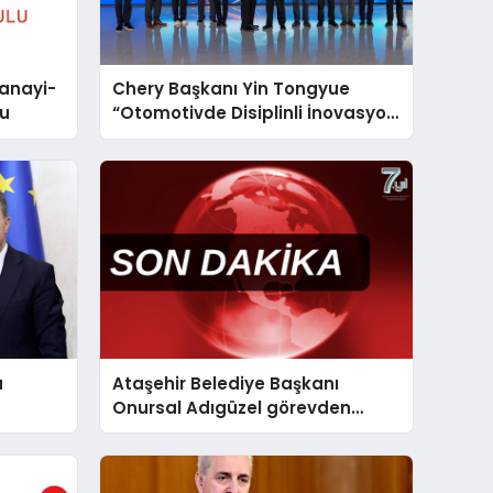
anayi-
Chery Başkanı Yin Tongyue
su
“Otomotivde Disiplinli İnovasyon
Ödülü”ne layık görüldü
u
Ataşehir Belediye Başkanı
Onursal Adıgüzel görevden
etti
uzaklaştırıldı