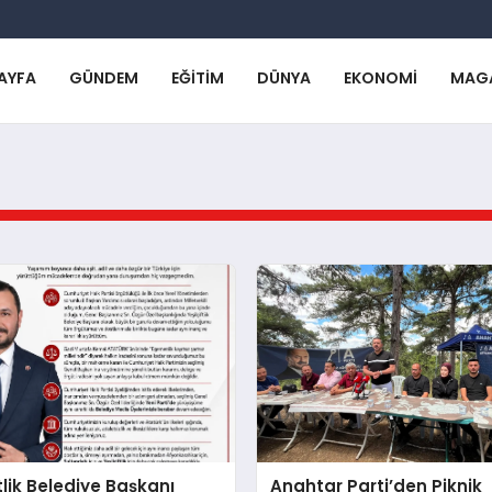
AYFA
GÜNDEM
EĞITIM
DÜNYA
EKONOMI
MAG
ftlik Belediye Başkanı
Anahtar Parti’den Piknik