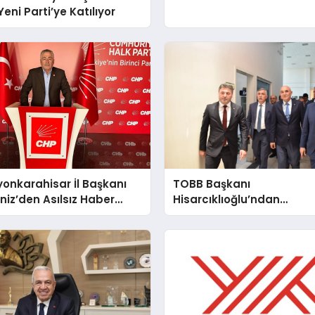
eni Parti’ye Katılıyor
onkarahisar İl Başkanı
TOBB Başkanı
iz’den Asılsız Haber
Hisarcıklıoğlu’ndan
rına Yanıt
Afyonkarahisar Ticaret
Borsası’na Ziyaret