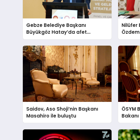
Gebze Belediye Başkanı
Nilüfer
Büyükgöz Hatay’da afet
Özdemir
paneline iştirak etti
seçildi
Saidov, Aso Shoji’nin Başkanı
ÖSYM Ba
Masahiro ile buluştu
Bakanı 