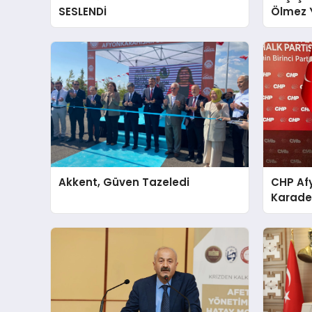
SESLENDİ
Ölmez Y
Akkent, Güven Tazeledi
CHP Afy
Karaden
İddiala