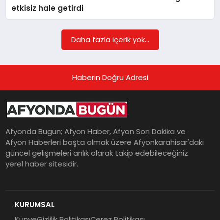
etkisiz hale getirdi
MAGAZIN
Daha fazla içerik yok...
SAĞLIK
Haberin Doğru Adresi
SIYASET
Afyonda Bugün; Afyon Haber, Afyon Son Dakika ve
Afyon Haberleri başta olmak üzere Afyonkarahisar'daki
SPOR
güncel gelişmeleri anlık olarak takip edebileceğiniz
yerel haber sitesidir.
YAŞAM
KURUMSAL
Künye
Gizlilik Politikası
Çerez Politikası