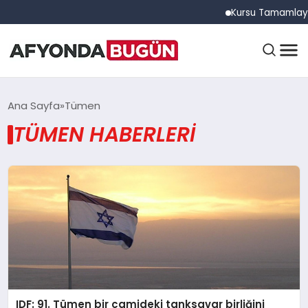
Kursu Tamamlayan 
ANASAYFA
Ana Sayfa
Tümen
TÜMEN HABERLERI
GÜNDEM
EĞITIM
DÜNYA
IDF: 91. Tümen bir camideki tanksavar birliğini
EKONOMI