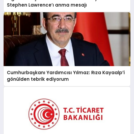
Stephen Lawrence’ı anma mesajı
MAGAZIN
SAĞLIK
SIYASET
Cumhurbaşkanı Yardımcısı Yılmaz: Rıza Kayaalp’i
gönülden tebrik ediyorum
SPOR
YAŞAM