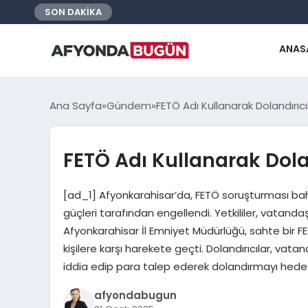
SON DAKİKA
ANAS
Ana Sayfa
Gündem
FETÖ Adı Kullanarak Dolandırıcıl
FETÖ Adı Kullanarak Dolan
[ad_1] Afyonkarahisar’da, FETÖ soruşturması ba
güçleri tarafından engellendi. Yetkililer, vatandaşla
Afyonkarahisar İl Emniyet Müdürlüğü, sahte bir F
kişilere karşı harekete geçti. Dolandırıcılar, vata
iddia edip para talep ederek dolandırmayı hedefliy
afyondabugun