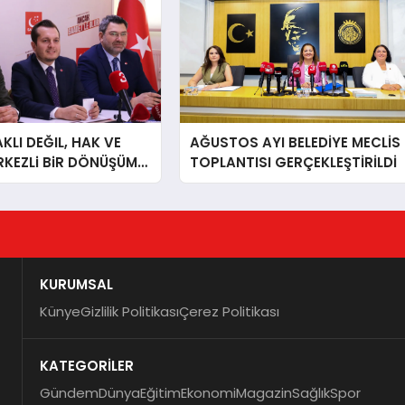
LI DEĞIL, HAK VE
AĞUSTOS AYI BELEDİYE MECLİS
RKEZLi BiR DÖNÜŞÜM
TOPLANTISI GERÇEKLEŞTİRİLDİ
ONKARAHiSAR’IN
IZ!
KURUMSAL
Künye
Gizlilik Politikası
Çerez Politikası
KATEGORİLER
Gündem
Dünya
Eğitim
Ekonomi
Magazin
Sağlık
Spor