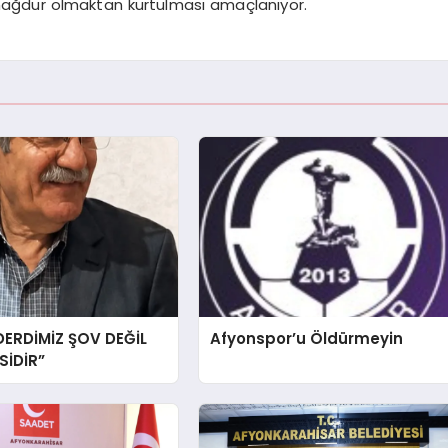
mağdur olmaktan kurtulması amaçlanıyor.
DERDİMİZ ŞOV DEĞİL
Afyonspor’u Öldürmeyin
İDİR”