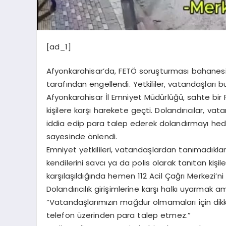
[ad_1]
Afyonkarahisar’da, FETÖ soruşturması bahanesi
tarafından engellendi. Yetkililer, vatandaşları bu 
Afyonkarahisar İl Emniyet Müdürlüğü, sahte bir 
kişilere karşı harekete geçti. Dolandırıcılar, va
iddia edip para talep ederek dolandırmayı hedefl
sayesinde önlendi.
Emniyet yetkilileri, vatandaşlardan tanımadıkl
kendilerini savcı ya da polis olarak tanıtan kişile
karşılaşıldığında hemen 112 Acil Çağrı Merkezi’ni
Dolandırıcılık girişimlerine karşı halkı uyarmak 
“Vatandaşlarımızın mağdur olmamaları için dikkat
telefon üzerinden para talep etmez.”