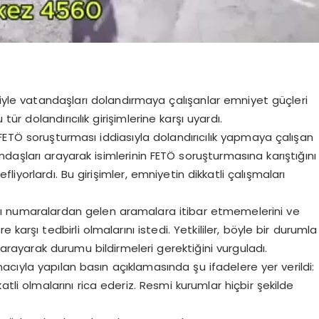
yle vatandaşları dolandırmaya çalışanlar emniyet güçleri
tür dolandırıcılık girişimlerine karşı uyardı.
FETÖ soruşturması iddiasıyla dolandırıcılık yapmaya çalışan
tandaşları arayarak isimlerinin FETÖ soruşturmasına karıştığını
iyorlardı. Bu girişimler, emniyetin dikkatli çalışmaları
arı numaralardan gelen aramalara itibar etmemelerini ve
re karşı tedbirli olmalarını istedi. Yetkililer, böyle bir durumla
 arayarak durumu bildirmeleri gerektiğini vurguladı.
amacıyla yapılan basın açıklamasında şu ifadelere yer verildi:
li olmalarını rica ederiz. Resmi kurumlar hiçbir şekilde