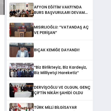
AFYON EĞİTİM VAKFI’NDA
BURS BAŞVURULARI DEVAM
EDİYOR
MISIRLIOĞLU: “VATANDAŞ AÇ
VE PERİŞAN”
BIÇAK KEMİĞE DAYANDI!
“Biz Birlikteyiz, Biz Kardeşiz,
Biz Milliyetçi Hareketiz”
DERVİŞOĞLU VE OLGUN, GENÇ
ÇİFTİN NİKÂH ŞAHİDİ OLDU
TÜRK MİLLİ BİLGİSAYAR