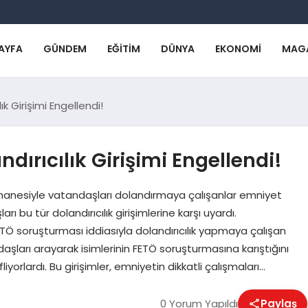
AYFA
GÜNDEM
EĞITIM
DÜNYA
EKONOMI
MAG
ık Girişimi Engellendi!
dırıcılık Girişimi Engellendi!
hanesiyle vatandaşları dolandırmaya çalışanlar emniyet
rı bu tür dolandırıcılık girişimlerine karşı uyardı.
ETÖ soruşturması iddiasıyla dolandırıcılık yapmaya çalışan
ndaşları arayarak isimlerinin FETÖ soruşturmasına karıştığını
orlardı. Bu girişimler, emniyetin dikkatli çalışmaları…
0 Yorum Yapıldı
Paylaş