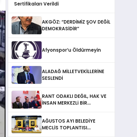
Sertifikaları Verildi
AKGÖZ: “DERDİMİZ ŞOV DEĞİL
DEMOKRASİDİR”
Afyonspor’u Öldürmeyin
ALADAĞ MİLLETVEKİLLERİNE
SESLENDİ
RANT ODAKLI DEĞIL, HAK VE
İNSAN MERKEZLi BiR
DÖNÜŞÜM İÇiN
AFYONKARAHiSAR’IN
AĞUSTOS AYI BELEDİYE
YANINDAYIZ!
MECLİS TOPLANTISI
GERÇEKLEŞTİRİLDİ