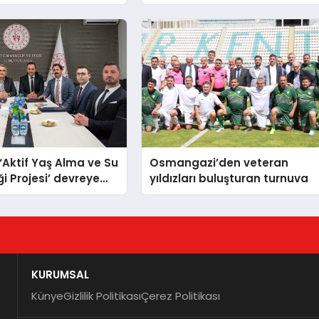
elisme
2026’ya yoğun ilgi
 ‘Aktif Yaş Alma ve Su
Osmangazi’den veteran
i Projesi’ devreye
yıldızları buluşturan turnuva
KURUMSAL
Künye
Gizlilik Politikası
Çerez Politikası