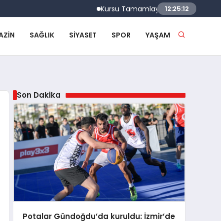
Kursu Tamamlayan Sürücülere Sertifikaları 
12:25:13
AZIN
SAĞLIK
SIYASET
SPOR
YAŞAM
Son Dakika
Potalar Gündoğdu’da kuruldu: İzmir’de