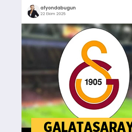
afyondabugun
22 Ekim 2025