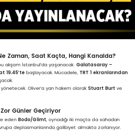
Ne Zaman, Saat Kaçta, Hangi Kanalda?
 bu akşam İstanbul’da yaşanacak.
Galatasaray –
at 19.45’te
başlayacak. Mücadele,
TRT 1 ekranlarından
şacak.
yönetecek. Oliver’a yan hakem olarak
Stuart Burt
ve
Zor Günler Geçiriyor
ele eden
Bodo/Glimt
, oynadığı iki maçta da sahadan
le Avrupa deplasmanlarında galibiyet almakta zorlanıyor.