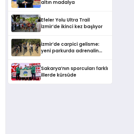
altın madalya
Efeler Yolu Ultra Trail
İzmir’de ikinci kez başlıyor
İzmir’de carpici gelisme:
yeni parkurda adrenalin
dolu festival
Sakarya’nın sporcuları farklı
illerde kürsüde