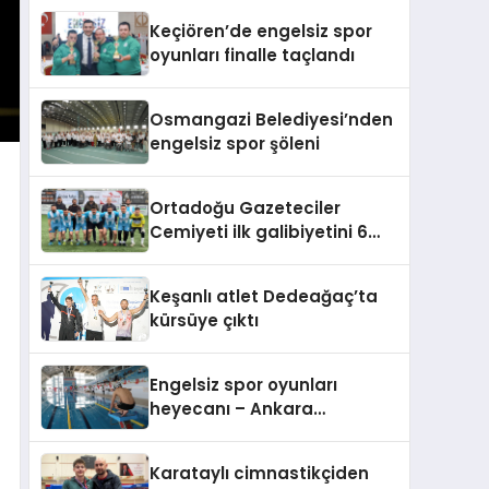
Keçiören’de engelsiz spor
oyunları finalle taçlandı
Osmangazi Belediyesi’nden
engelsiz spor şöleni
Ortadoğu Gazeteciler
Cemiyeti ilk galibiyetini 6
golle edindi
Keşanlı atlet Dedeağaç’ta
kürsüye çıktı
Engelsiz spor oyunları
heyecanı – Ankara
Keçiören’de
Karataylı cimnastikçiden