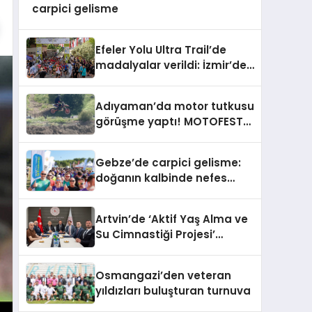
carpici gelisme
Efeler Yolu Ultra Trail’de
madalyalar verildi: İzmir’de
carpici gelisme
Adıyaman’da motor tutkusu
görüşme yaptı! MOTOFEST
2026’ya yoğun ilgi
Gebze’de carpici gelisme:
doğanın kalbinde nefes
kesen yarış
Artvin’de ‘Aktif Yaş Alma ve
Su Cimnastiği Projesi’
devreye sokuldu
Osmangazi’den veteran
yıldızları buluşturan turnuva