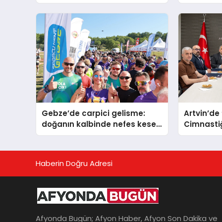
carpici g
Gebze’de carpici gelisme:
Artvin’de
doğanın kalbinde nefes kesen
Cimnastiğ
yarış
sokuldu
Haberin Doğru Adresi
Afyonda Bugün; Afyon Haber, Afyon Son Dakika ve