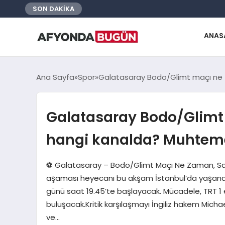
SON DAKİKA
ANAS
Ana Sayfa
Spor
Galatasaray Bodo/Glimt maçı ne z
Galatasaray Bodo/Glimt
hangi kanalda? Muhtemel 
⚽ Galatasaray – Bodo/Glimt Maçı Ne Zaman, Saa
aşaması heyecanı bu akşam İstanbul’da yaşana
günü saat 19.45’te başlayacak. Mücadele, TRT 1 e
buluşacak.Kritik karşılaşmayı İngiliz hakem Micha
ve…