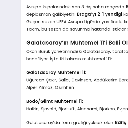
Avrupa kupalarındaki son 8 dış saha maçında
deplasman galibiyetini
Braga’yı 2-1 yendiği
ka
Geçen sezon UEFA Avrupa Ligi’nde yarı finale 
Takım, bu sezon da savunma hattında istikrar so
Galatasaray’ın Muhtemel 11’i Belli O
Okan Buruk yönetimindeki Galatasaray, tarafta
hedefliyor. İşte iki takımın muhtemel 11’i:
Galatasaray Muhtemel 11:
Uğurcan Çakır, Sallai, Davinson, Abdülkerim Bar
Alper Yılmaz, Osimhen
Bodo/Glimt Muhtemel 11:
Haikin, Sjovold, Björtuft, Aleesami, Björkan, Evj
Galatasaray’da form grafiği yüksek olan
Barış