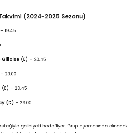
 Takvimi (2024-2025 Sezonu)
– 19.45
0
Gilloise (E)
– 20.45
– 23.00
 (E)
– 20.45
ay (D)
– 23.00
steğiyle galibiyeti hedefliyor. Grup aşamasında alınacak