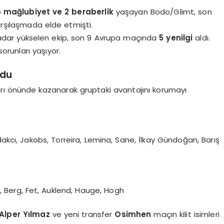
6 mağlubiyet ve 2 beraberlik
yaşayan Bodo/Glimt, son
rşılaşmada elde etmişti.
kadar yükselen ekip, son 9 Avrupa maçında
5 yenilgi
aldı.
runları yaşıyor.
ldu
rı önünde kazanarak gruptaki avantajını korumayı
dakcı, Jakobs, Torreira, Lemina, Sane, İlkay Gündoğan, Barış
en, Berg, Fet, Auklend, Hauge, Hogh
 Alper Yılmaz
ve yeni transfer
Osimhen
maçın kilit isimleri