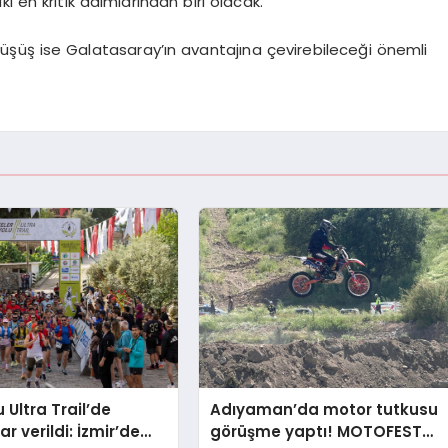
i en kritik adımlarından biri olacak.
şüş ise Galatasaray’ın avantajına çevirebileceği önemli
u Ultra Trail’de
Adıyaman’da motor tutkusu
r verildi: İzmir’de
görüşme yaptı! MOTOFEST