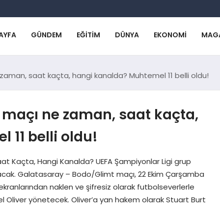
AYFA
GÜNDEM
EĞITIM
DÜNYA
EKONOMI
MAG
aman, saat kaçta, hangi kanalda? Muhtemel 11 belli oldu!
 maçı ne zaman, saat kaçta,
11 belli oldu!
t Kaçta, Hangi Kanalda? UEFA Şampiyonlar Ligi grup
cak. Galatasaray – Bodo/Glimt maçı, 22 Ekim Çarşamba
kranlarından naklen ve şifresiz olarak futbolseverlerle
el Oliver yönetecek. Oliver’a yan hakem olarak Stuart Burt