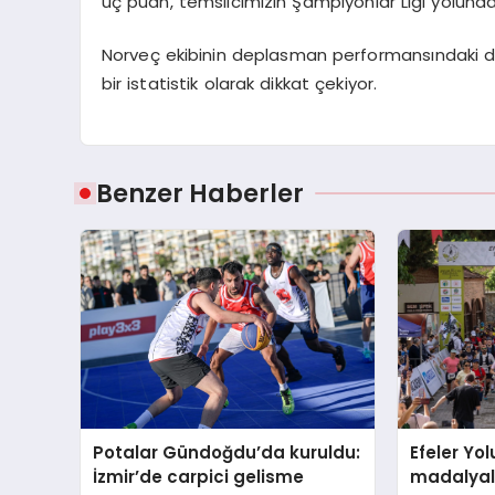
üç puan, temsilcimizin Şampiyonlar Ligi yolundak
Norveç ekibinin deplasman performansındaki dü
bir istatistik olarak dikkat çekiyor.
Benzer Haberler
Potalar Gündoğdu’da kuruldu:
Efeler Yol
İzmir’de carpici gelisme
madalyala