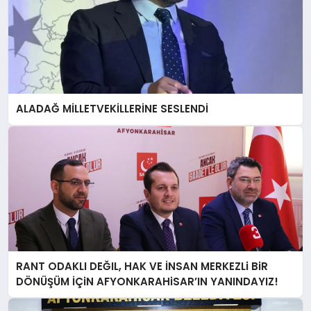
ALADAĞ MİLLETVEKİLLERİNE SESLENDİ
RANT ODAKLI DEĞIL, HAK VE İNSAN MERKEZLi BiR
DÖNÜŞÜM İÇiN AFYONKARAHiSAR’IN YANINDAYIZ!