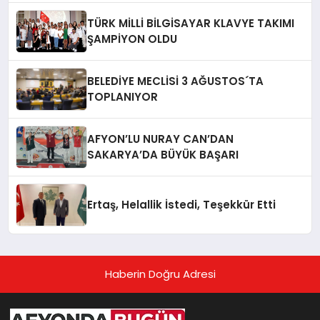
TÜRK MİLLİ BİLGİSAYAR KLAVYE TAKIMI
ŞAMPİYON OLDU
BELEDİYE MECLİSİ 3 AĞUSTOS´TA
TOPLANIYOR
AFYON’LU NURAY CAN’DAN
SAKARYA’DA BÜYÜK BAŞARI
Ertaş, Helallik İstedi, Teşekkür Etti
Haberin Doğru Adresi