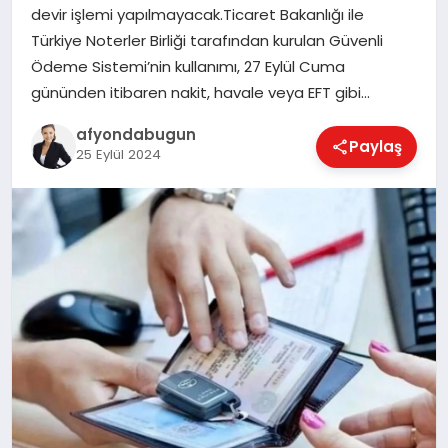
devir işlemi yapılmayacak.Ticaret Bakanlığı ile
Türkiye Noterler Birliği tarafından kurulan Güvenli
Ödeme Sistemi’nin kullanımı, 27 Eylül Cuma
MAGAZIN
gününden itibaren nakit, havale veya EFT gibi…
afyondabugun
Paylaş
SAĞLIK
25 Eylül 2024
SIYASET
SPOR
YAŞAM