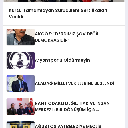
Kursu Tamamlayan Sürücülere Sertifikaları
Verildi
AKGÖZ: “DERDİMİZ ŞOV DEĞİL
DEMOKRASİDİR”
Afyonspor’u Öldürmeyin
ALADAĞ MİLLETVEKİLLERİNE SESLENDİ
RANT ODAKLI DEĞIL, HAK VE İNSAN
MERKEZLi BiR DÖNÜŞÜM İÇiN
AFYONKARAHiSAR’IN YANINDAYIZ!
AĞUSTOS AYI BELEDİYE MECLİS