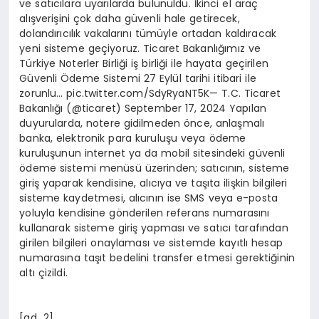
ve satıcılara uyarılarda bulunuldu. İkinci el araç
alışverişini çok daha güvenli hale getirecek,
dolandırıcılık vakalarını tümüyle ortadan kaldıracak
yeni sisteme geçiyoruz. Ticaret Bakanlığımız ve
Türkiye Noterler Birliği iş birliği ile hayata geçirilen
Güvenli Ödeme Sistemi 27 Eylül tarihi itibari ile
zorunlu… pic.twitter.com/SdyRyaNT5K— T.C. Ticaret
Bakanlığı (@ticaret) September 17, 2024 Yapılan
duyurularda, notere gidilmeden önce, anlaşmalı
banka, elektronik para kuruluşu veya ödeme
kuruluşunun internet ya da mobil sitesindeki güvenli
ödeme sistemi menüsü üzerinden; satıcının, sisteme
giriş yaparak kendisine, alıcıya ve taşıta ilişkin bilgileri
sisteme kaydetmesi, alıcının ise SMS veya e-posta
yoluyla kendisine gönderilen referans numarasını
kullanarak sisteme giriş yapması ve satıcı tarafından
girilen bilgileri onaylaması ve sistemde kayıtlı hesap
numarasına taşıt bedelini transfer etmesi gerektiğinin
altı çizildi.
[ad_2]