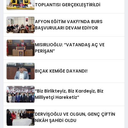
TOPLANTISI GERÇEKLEŞTİRİLDİ
AFYON EĞİTİM VAKFI’NDA BURS
BAŞVURULARI DEVAM EDİYOR
MISIRLIOĞLU: “VATANDAŞ AÇ VE
PERİŞAN”
BIÇAK KEMİĞE DAYANDI!
“Biz Birlikteyiz, Biz Kardeşiz, Biz
Milliyetçi Hareketiz”
DERVİŞOĞLU VE OLGUN, GENÇ ÇİFTİN
NİKÂH ŞAHİDİ OLDU