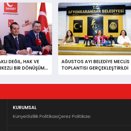
LI DEĞIL, HAK VE
AĞUSTOS AYI BELEDİYE MECLİS
RKEZLi BiR DÖNÜŞÜM
TOPLANTISI GERÇEKLEŞTİRİLDİ
ONKARAHiSAR’IN
IZ!
KURUMSAL
Künye
Gizlilik Politikası
Çerez Politikası