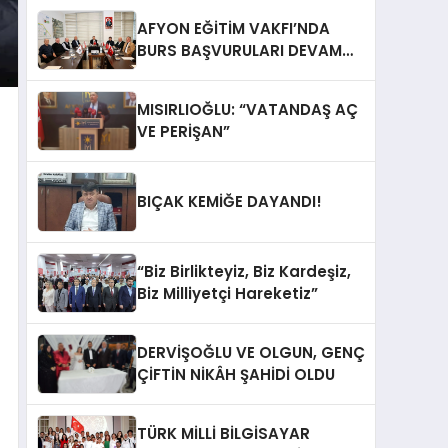
AFYON EĞİTİM VAKFI’NDA
BURS BAŞVURULARI DEVAM
EDİYOR
MISIRLIOĞLU: “VATANDAŞ AÇ
VE PERİŞAN”
BIÇAK KEMİĞE DAYANDI!
“Biz Birlikteyiz, Biz Kardeşiz,
Biz Milliyetçi Hareketiz”
DERVİŞOĞLU VE OLGUN, GENÇ
ÇİFTİN NİKÂH ŞAHİDİ OLDU
TÜRK MİLLİ BİLGİSAYAR