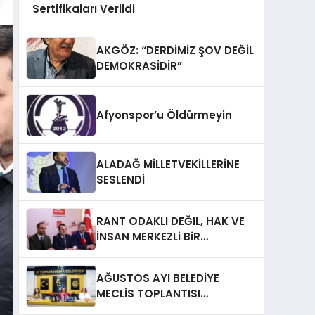
Sertifikaları Verildi
AKGÖZ: “DERDİMİZ ŞOV DEĞİL
DEMOKRASİDİR”
Afyonspor’u Öldürmeyin
ALADAĞ MİLLETVEKİLLERİNE
SESLENDİ
RANT ODAKLI DEĞIL, HAK VE
İNSAN MERKEZLi BiR
DÖNÜŞÜM İÇiN
AFYONKARAHiSAR’IN
AĞUSTOS AYI BELEDİYE
YANINDAYIZ!
MECLİS TOPLANTISI
GERÇEKLEŞTİRİLDİ