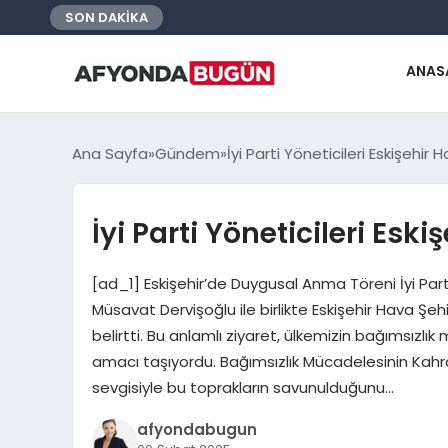
SON DAKİKA
ANAS
Ana Sayfa
Gündem
İyi Parti Yöneticileri Eskişehir H
İyi Parti Yöneticileri Eski
[ad_1] Eskişehir’de Duygusal Anma Töreni İyi Pa
Müsavat Dervişoğlu ile birlikte Eskişehir Hava Şehit
belirtti. Bu anlamlı ziyaret, ülkemizin bağımsız
amacı taşıyordu. Bağımsızlık Mücadelesinin Kahra
sevgisiyle bu toprakların savunulduğunu…
afyondabugun