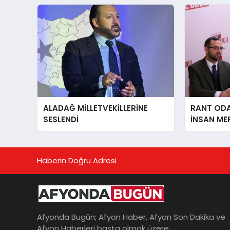
ALADAĞ MİLLETVEKİLLERİNE
RANT ODAK
SESLENDİ
İNSAN ME
İÇiN AFY
YANINDAY
Haberin Doğru Adresi
Afyonda Bugün; Afyon Haber, Afyon Son Dakika ve
Afyon Haberleri başta olmak üzere