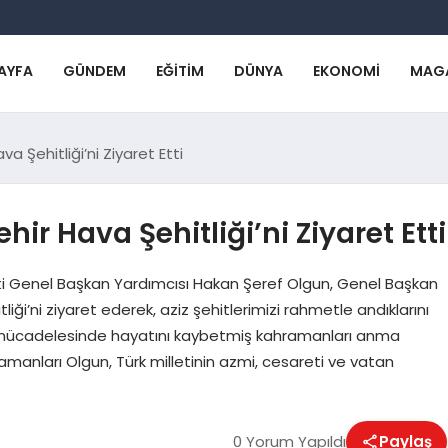
AYFA
GÜNDEM
EĞITIM
DÜNYA
EKONOMI
MAG
ava Şehitliği’ni Ziyaret Etti
şehir Hava Şehitliği’ni Ziyaret Etti
rti Genel Başkan Yardımcısı Hakan Şeref Olgun, Genel Başkan
liği’ni ziyaret ederek, aziz şehitlerimizi rahmetle andıklarını
lık mücadelesinde hayatını kaybetmiş kahramanları anma
manları Olgun, Türk milletinin azmi, cesareti ve vatan
0 Yorum Yapıldı
Paylaş