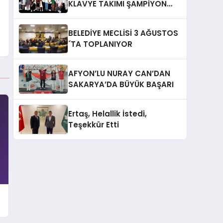
KLAVYE TAKIMI ŞAMPİYON
OLDU
BELEDİYE MECLİSİ 3 AĞUSTOS
´TA TOPLANIYOR
AFYON’LU NURAY CAN’DAN
SAKARYA’DA BÜYÜK BAŞARI
Ertaş, Helallik İstedi,
Teşekkür Etti