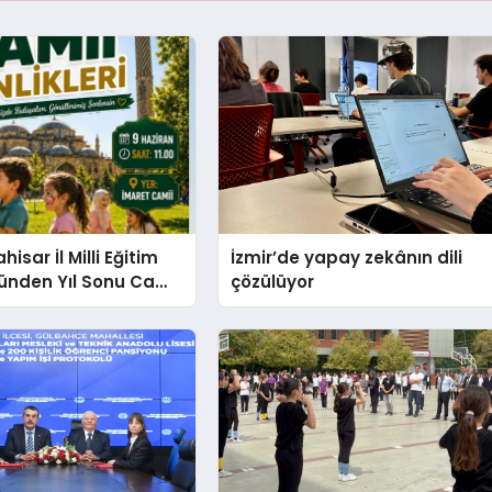
isar İl Milli Eğitim
İzmir’de yapay zekânın dili
ünden Yıl Sonu Cami
çözülüyor
 Daveti