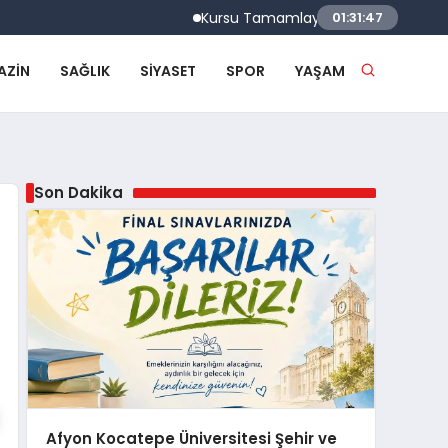
Kursu Tamamlayan Sürücülere Sertifikaları V
01:31:48
AZIN
SAĞLIK
SIYASET
SPOR
YAŞAM
Son Dakika
Afyon Kocatepe Üniversitesi Şehir ve