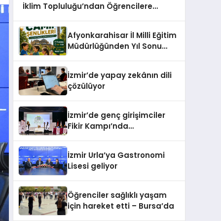
İklim Topluluğu’ndan Öğrencilere
Sınav Desteği
Afyonkarahisar İl Milli Eğitim
Müdürlüğünden Yıl Sonu
Cami Şenlikleri Daveti
İzmir’de yapay zekânın dili
çözülüyor
İzmir’de genç girişimciler
Fikir Kampı’nda
ödüllendirildi
İzmir Urla’ya Gastronomi
Lisesi geliyor
Öğrenciler sağlıklı yaşam
için hareket etti – Bursa’da