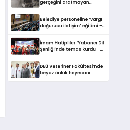
gerçeğini aratmayan
deprem ve yangın tatbikatı
Belediye personeline ‘vargı
doğurucu iletişim’ eğitimi –
Kütahya’da
İmam Hatipliler ‘Yabancı Dil
Şenliği’nde temas kurdu –
İzmir’de
DEÜ Veteriner Fakültesi’nde
beyaz önlük heyecanı