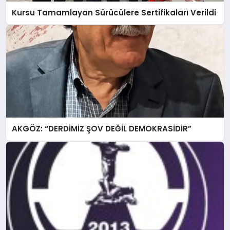
Kursu Tamamlayan Sürücülere Sertifikaları Verildi
AKGÖZ: “DERDİMİZ ŞOV DEĞİL DEMOKRASİDİR”