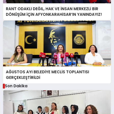
RANT ODAKLI DEĞIL, HAK VE İNSAN MERKEZLi BiR
DÖNÜŞÜM İÇiN AFYONKARAHiSAR’IN YANINDAYIZ!
AĞUSTOS AYI BELEDİYE MECLİS TOPLANTISI
GERÇEKLEŞTİRİLDİ
Son Dakika