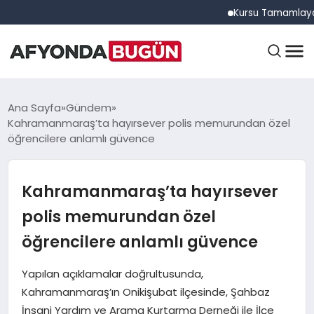
Kursu Tamamlayan Sürüc
ANASAYFA
Ana Sayfa
Gündem
Kahramanmaraş’ta hayırsever polis memurundan özel
öğrencilere anlamlı güvence
GÜNDEM
Kahramanmaraş’ta hayırsever
EĞITIM
polis memurundan özel
öğrencilere anlamlı güvence
DÜNYA
Yapılan açıklamalar doğrultusunda,
Kahramanmaraş’ın Onikişubat ilçesinde, Şahbaz
İnsani Yardım ve Arama Kurtarma Derneği ile İlçe
EKONOMI