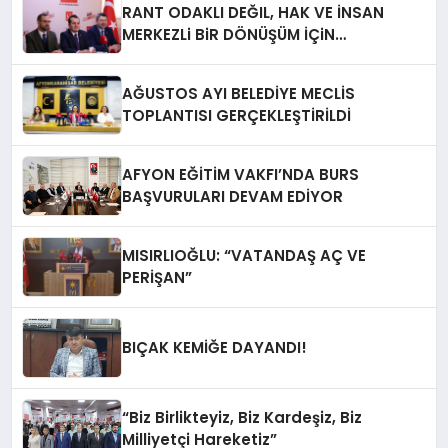
RANT ODAKLI DEĞIL, HAK VE İNSAN
MERKEZLi BiR DÖNÜŞÜM İÇiN
AFYONKARAHiSAR’IN YANINDAYIZ!
AĞUSTOS AYI BELEDİYE MECLİS
TOPLANTISI GERÇEKLEŞTİRİLDİ
AFYON EĞİTİM VAKFI’NDA BURS
BAŞVURULARI DEVAM EDİYOR
MISIRLIOĞLU: “VATANDAŞ AÇ VE
PERİŞAN”
BIÇAK KEMİĞE DAYANDI!
“Biz Birlikteyiz, Biz Kardeşiz, Biz
Milliyetçi Hareketiz”