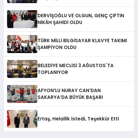
DERVİŞOĞLU VE OLGUN, GENÇ ÇİFTİN
NİKÂH ŞAHİDİ OLDU
TÜRK MİLLİ BİLGİSAYAR KLAVYE TAKIMI
ŞAMPİYON OLDU
BELEDİYE MECLİSİ 3 AĞUSTOS´TA
TOPLANIYOR
AFYON’LU NURAY CAN’DAN
SAKARYA’DA BÜYÜK BAŞARI
Ertaş, Helallik İstedi, Teşekkür Etti