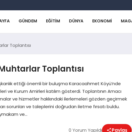
AYFA
GÜNDEM
EĞITIM
DÜNYA
EKONOMI
MAG
lar Toplantısı
uhtarlar Toplantısı
başkanlık ettiği önemli bir buluşma Karacaahmet Köyü’nde
eleri ve Kurum Amirleri katılım gösterdi. Toplantının Amacı
alar ve hizmetler hakkındaki ilerlemeleri gözden geçirmek
ları sorunları ve taleplerini doğrudan iletme fırsatı buldu.
 kaymakam ve…
0 Yorum Yapıldı
Paylaş