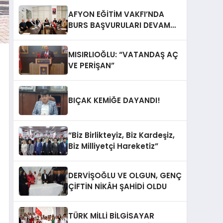
AFYON EĞİTİM VAKFI’NDA
BURS BAŞVURULARI DEVAM
EDİYOR
MISIRLIOĞLU: “VATANDAŞ AÇ
VE PERİŞAN”
BIÇAK KEMİĞE DAYANDI!
“Biz Birlikteyiz, Biz Kardeşiz,
Biz Milliyetçi Hareketiz”
DERVİŞOĞLU VE OLGUN, GENÇ
ÇİFTİN NİKÂH ŞAHİDİ OLDU
TÜRK MİLLİ BİLGİSAYAR