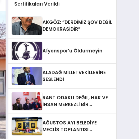
Sertifikaları Verildi
AKGÖZ: “DERDİMİZ ŞOV DEĞİL
DEMOKRASİDİR”
Afyonspor’u Öldürmeyin
ALADAĞ MİLLETVEKİLLERİNE
SESLENDİ
RANT ODAKLI DEĞIL, HAK VE
İNSAN MERKEZLi BiR
DÖNÜŞÜM İÇiN
AFYONKARAHiSAR’IN
AĞUSTOS AYI BELEDİYE
YANINDAYIZ!
MECLİS TOPLANTISI
GERÇEKLEŞTİRİLDİ