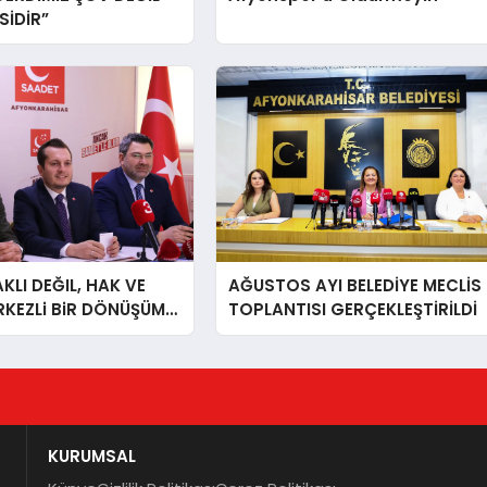
İDİR”
LI DEĞIL, HAK VE
AĞUSTOS AYI BELEDİYE MECLİS
RKEZLi BiR DÖNÜŞÜM
TOPLANTISI GERÇEKLEŞTİRİLDİ
ONKARAHiSAR’IN
IZ!
KURUMSAL