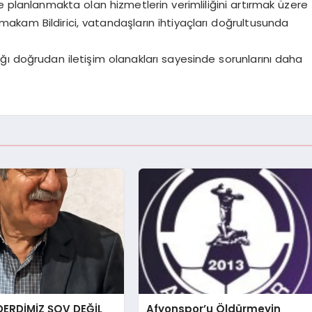
lanlanmakta olan hizmetlerin verimliliğini artırmak üzere
 Kaymakam Bildirici, vatandaşların ihtiyaçları doğrultusunda
ğı doğrudan iletişim olanakları sayesinde sorunlarını daha
DERDİMİZ ŞOV DEĞİL
Afyonspor’u Öldürmeyin