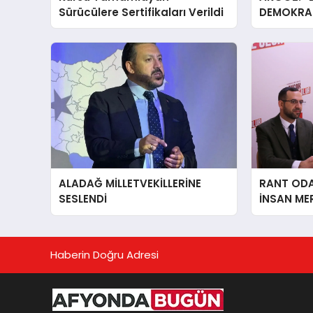
Sürücülere Sertifikaları Verildi
DEMOKRAS
ALADAĞ MİLLETVEKİLLERİNE
RANT ODAK
SESLENDİ
İNSAN ME
İÇiN AFY
YANINDAY
Haberin Doğru Adresi