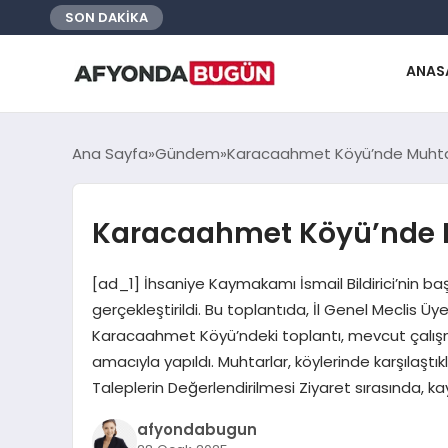
SON DAKİKA
ANAS
Ana Sayfa
Gündem
Karacaahmet Köyü’nde Muhtar
Karacaahmet Köyü’nde M
[ad_1] İhsaniye Kaymakamı İsmail Bildirici’nin 
gerçekleştirildi. Bu toplantıda, İl Genel Meclis Üy
Karacaahmet Köyü’ndeki toplantı, mevcut çalışm
amacıyla yapıldı. Muhtarlar, köylerinde karşılaştık
Taleplerin Değerlendirilmesi Ziyaret sırasında,
afyondabugun