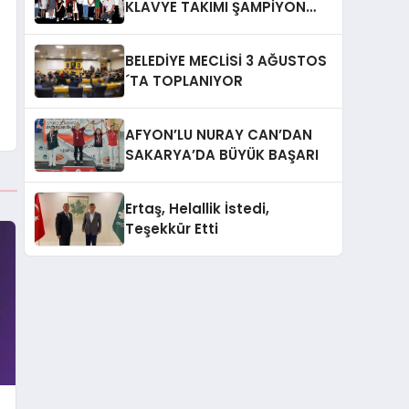
KLAVYE TAKIMI ŞAMPİYON
OLDU
BELEDİYE MECLİSİ 3 AĞUSTOS
´TA TOPLANIYOR
AFYON’LU NURAY CAN’DAN
SAKARYA’DA BÜYÜK BAŞARI
Ertaş, Helallik İstedi,
Teşekkür Etti