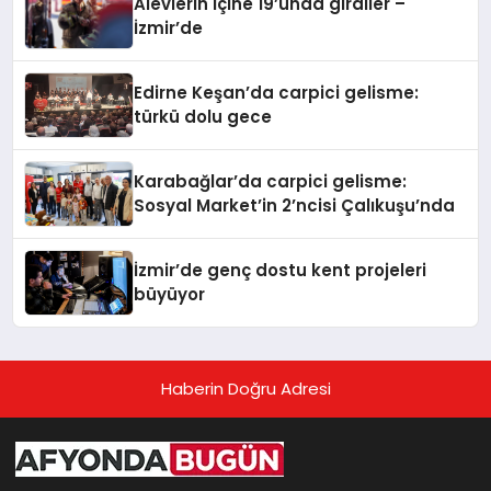
Alevlerin içine 19’unda girdiler –
İzmir’de
Edirne Keşan’da carpici gelisme:
türkü dolu gece
Karabağlar’da carpici gelisme:
Sosyal Market’in 2’ncisi Çalıkuşu’nda
İzmir’de genç dostu kent projeleri
büyüyor
Haberin Doğru Adresi