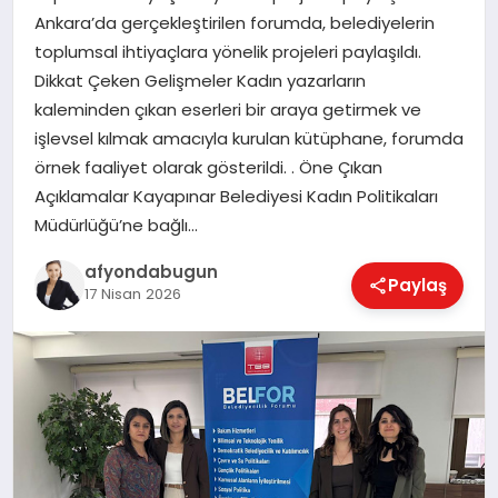
Ankara’da gerçekleştirilen forumda, belediyelerin
toplumsal ihtiyaçlara yönelik projeleri paylaşıldı.
Dikkat Çeken Gelişmeler Kadın yazarların
MAGAZIN
kaleminden çıkan eserleri bir araya getirmek ve
işlevsel kılmak amacıyla kurulan kütüphane, forumda
SAĞLIK
örnek faaliyet olarak gösterildi. . Öne Çıkan
Açıklamalar Kayapınar Belediyesi Kadın Politikaları
Müdürlüğü’ne bağlı…
SIYASET
afyondabugun
Paylaş
17 Nisan 2026
SPOR
YAŞAM