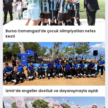
Bursa Osmangazi’de çocuk olimpiyatları nefes
kesti
İzmir’de engeller dostluk ve dayanışmayla aşıldı