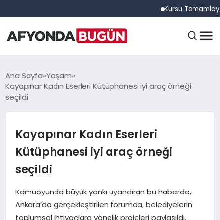
Kursu Tamamlayan Sürüc
ANASAYFA
Ana Sayfa
Yaşam
Kayapınar Kadın Eserleri Kütüphanesi iyi araç örneği
seçildi
GÜNDEM
Kayapınar Kadın Eserleri
EĞITIM
Kütüphanesi iyi araç örneği
seçildi
DÜNYA
Kamuoyunda büyük yankı uyandıran bu haberde,
Ankara’da gerçekleştirilen forumda, belediyelerin
toplumsal ihtiyaçlara yönelik projeleri paylaşıldı.
EKONOMI