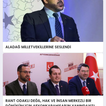
ALADAĞ MİLLETVEKİLLERİNE SESLENDİ
RANT ODAKLI DEĞIL, HAK VE İNSAN MERKEZLi BiR
DÖNÜŞÜM İÇiN AFYONKARAHiSAR’IN YANINDAYIZ!