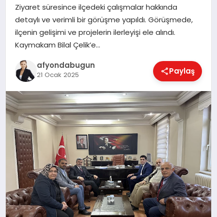
Ziyaret süresince ilçedeki çalışmalar hakkında
detaylı ve verimli bir görüşme yapıldı. Görüşmede,
ilçenin gelişimi ve projelerin ilerleyişi ele alındı.
MAGAZIN
Kaymakam Bilal Çelik’e…
afyondabugun
Paylaş
SAĞLIK
21 Ocak 2025
SIYASET
SPOR
YAŞAM