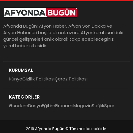
Afyonda Bugün; Afyon Haber, Afyon Son Dakika ve
Afyon Haberleri başta olmak üzere Afyonkarahisar'daki
güncel gelişmeleri anlık olarak takip edebileceğiniz
yerel haber sitesidir.
KURUMSAL
Künye
Gizlilik Politikası
Çerez Politikası
KATEGORİLER
Gündem
Dünya
Eğitim
Ekonomi
Magazin
Sağlık
Spor
2016 Afyonda Bugün © Tüm hakları saklıdır.