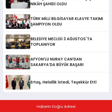
NİKÂH ŞAHİDİ OLDU
TÜRK MİLLİ BİLGİSAYAR KLAVYE TAKIMI
ŞAMPİYON OLDU
BELEDİYE MECLİSİ 3 AĞUSTOS´TA
TOPLANIYOR
AFYON’LU NURAY CAN’DAN
SAKARYA’DA BÜYÜK BAŞARI
Ertaş, Helallik İstedi, Teşekkür Etti
Haberin Doğru Adresi