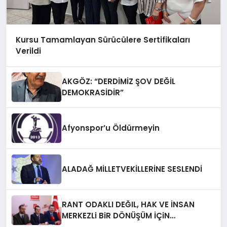
Kursu Tamamlayan Sürücülere Sertifikaları
Verildi
AKGÖZ: “DERDİMİZ ŞOV DEĞİL
DEMOKRASİDİR”
Afyonspor’u Öldürmeyin
ALADAĞ MİLLETVEKİLLERİNE SESLENDİ
RANT ODAKLI DEĞIL, HAK VE İNSAN
MERKEZLi BiR DÖNÜŞÜM İÇiN
AFYONKARAHiSAR’IN YANINDAYIZ!