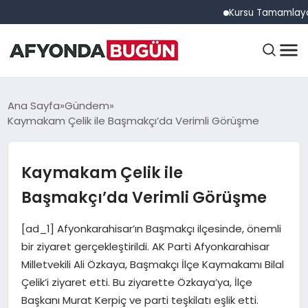
Kursu Tamamlayan Sürücü
ANASAYFA
Ana Sayfa
Gündem
Kaymakam Çelik ile Başmakçı’da Verimli Görüşme
GÜNDEM
Kaymakam Çelik ile
Başmakçı’da Verimli Görüşme
EĞITIM
[ad_1] Afyonkarahisar’ın Başmakçı ilçesinde, önemli
bir ziyaret gerçekleştirildi. AK Parti Afyonkarahisar
DÜNYA
Milletvekili Ali Özkaya, Başmakçı İlçe Kaymakamı Bilal
Çelik’i ziyaret etti. Bu ziyarette Özkaya’ya, İlçe
Başkanı Murat Kerpiç ve parti teşkilatı eşlik etti.
EKONOMI