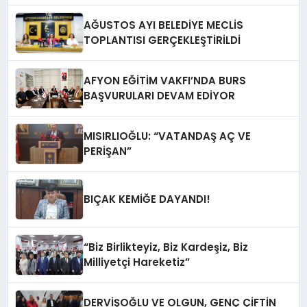
AĞUSTOS AYI BELEDİYE MECLİS
TOPLANTISI GERÇEKLEŞTİRİLDİ
AFYON EĞİTİM VAKFI’NDA BURS
BAŞVURULARI DEVAM EDİYOR
MISIRLIOĞLU: “VATANDAŞ AÇ VE
PERİŞAN”
BIÇAK KEMİĞE DAYANDI!
“Biz Birlikteyiz, Biz Kardeşiz, Biz
Milliyetçi Hareketiz”
DERVİŞOĞLU VE OLGUN, GENÇ ÇİFTİN