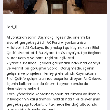
[ad_1]
Afyonkarahisar’ın Başmakçı ilçesinde, önemli bir
ziyaret gerçekleştirildi. AK Parti Afyonkarahisar
Milletvekili Ali Özkaya, Başmakçı İlçe Kaymakamı Bilal
Çelik’i ziyaret etti. Bu ziyarette Özkaya’ya, İlçe Başkanı
Murat Kerpiç ve parti teşkilatı eşlik etti.
Ziyaret süresince ilçedeki çalışmalar hakkında detaylı
ve verimli bir görüşme yapıldı. Görüşmede, ilçenin
gelişimi ve projelerin ilerleyişi ele alındı. Kaymakam
Bilal Çelik’e çalışmalarında başarılar dileyen Ali Özkaya,
ilçenin kalkınmasında önem taşıyan konularda
desteklerini belirtti.
Yerel yönetimle koordinasyonun artırılması ve ilçenin
ihtiyaçlarının karşılanması noktasında fikir alışverişinin
gerçekleştiği toplantı, ortak hedefler doğrultusunda
olumlu bir atmosferde geçti.