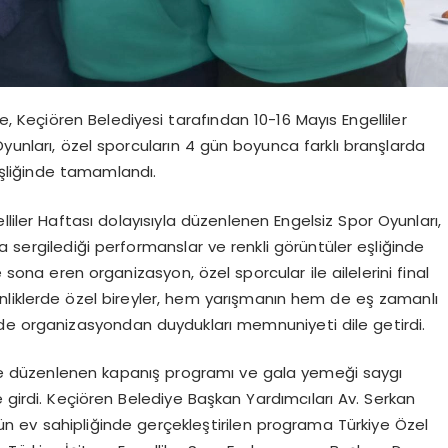
Keçiören Belediyesi tarafından 10-16 Mayıs Engelliler
yunları, özel sporcuların 4 gün boyunca farklı branşlarda
eşliğinde tamamlandı.
liler Haftası dolayısıyla düzenlenen Engelsiz Spor Oyunları,
a sergilediği performanslar ve renkli görüntüler eşliğinde
ona eren organizasyon, özel sporcular ile ailelerini final
nliklerde özel bireyler, hem yarışmanın hem de eş zamanlı
de organizasyondan duydukları memnuniyeti dile getirdi.
e düzenlenen kapanış programı ve gala yemeği saygı
 girdi. Keçiören Belediye Başkan Yardımcıları Av. Serkan
ün ev sahipliğinde gerçekleştirilen programa Türkiye Özel