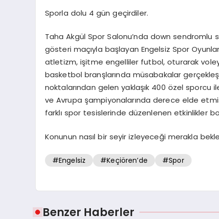
Sporla dolu 4 gün geçirdiler.
Taha Akgül Spor Salonu’nda down sendromlu sp
gösteri maçıyla başlayan Engelsiz Spor Oyunl
atletizm, işitme engelliler futbol, oturarak vole
basketbol branşlarında müsabakalar gerçekleştir
noktalarından gelen yaklaşık 400 özel sporcu il
ve Avrupa şampiyonalarında derece elde etmiş m
farklı spor tesislerinde düzenlenen etkinlikler b
Konunun nasıl bir seyir izleyeceği merakla bekle
#Engelsiz
#Keçiören’de
#Spor
Benzer Haberler