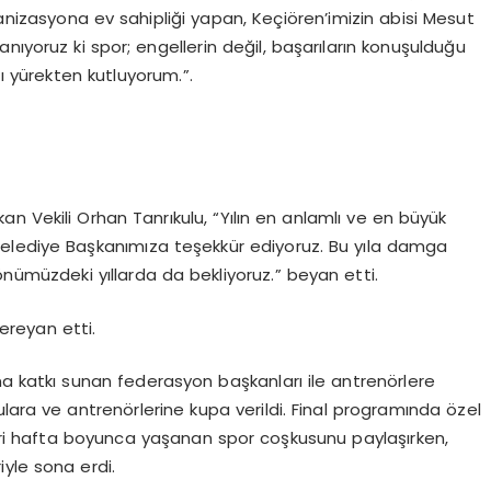
ganizasyona ev sahipliği yapan, Keçiören’imizin abisi Mesut
nıyoruz ki spor; engellerin değil, başarıların konuşulduğu
zı yürekten kutluyorum.”.
n Vekili Orhan Tanrıkulu, “Yılın en anlamlı ve en büyük
elediye Başkanımıza teşekkür ediyoruz. Bu yıla damga
nümüzdeki yıllarda da bekliyoruz.” beyan etti.
ereyan etti.
a katkı sunan federasyon başkanları ile antrenörlere
ulara ve antrenörlerine kupa verildi. Final programında özel
leri hafta boyunca yaşanan spor coşkusunu paylaşırken,
yle sona erdi.