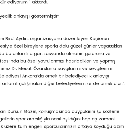
r ediyorum.” aktardı.
cilik anlayışı göstermiştir”.
nı Birol Aydın, organizasyonu düzenleyen Keçiören
lesiyle özel bireylere sporla dolu güzel günler yaşattıkları
ra’da bu anlamlı organizasyonda olmanın gururunu ve
ftası’nda bu özel yavrularımızı hatırladıkları ve yapmış
ımız Dr. Mesut Özarslan’a saygılarımı ve sevgilerimi
elediyesi Ankara’da örnek bir belediyecilik anlayışı
 anlamlı çalışmaları diğer belediyelerimize de örnek olur.”.
kanı Dursun Gözel, konuşmasında duygularını şu sözlerle
ellerin spor aracılığıyla nasıl aşıldığını hep eş zamanlı
ak üzere tüm engelli sporcularımızın ortaya koyduğu azim