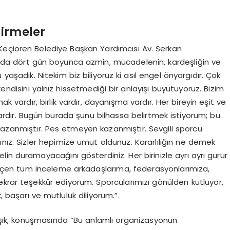
irmeler
Keçiören Belediye Başkan Yardımcısı Av. Serkan
burada dört gün boyunca azmin, mücadelenin, kardeşliğin ve
aşadık. Nitekim biz biliyoruz ki asıl engel önyargıdır. Çok
endisini yalnız hissetmediği bir anlayışı büyütüyoruz. Bizim
 vardır, birlik vardır, dayanışma vardır. Her bireyin eşit ve
ardır. Bugün burada şunu bilhassa belirtmek istiyorum; bu
azanmıştır. Pes etmeyen kazanmıştır. Sevgili sporcu
nız. Sizler hepimize umut oldunuz. Kararlılığın ne demek
in duramayacağını gösterdiniz. Her birinizle ayrı ayrı gurur
çen tüm inceleme arkadaşlarıma, federasyonlarımıza,
ekrar teşekkür ediyorum. Sporcularımızı gönülden kutluyor,
 başarı ve mutluluk diliyorum.”.
şık, konuşmasında “Bu anlamlı organizasyonun