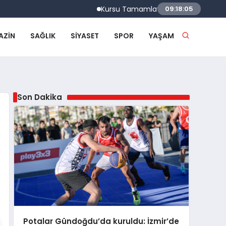
Kursu Tamamlayan Sürücülere Sertifikaları Ve
09:18:06
AZIN
SAĞLIK
SIYASET
SPOR
YAŞAM
Son Dakika
Potalar Gündoğdu’da kuruldu: İzmir’de