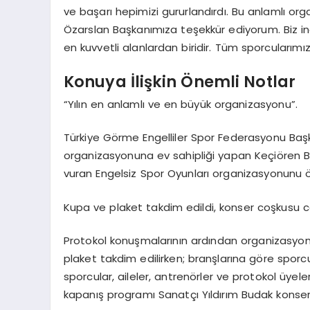
ve başarı hepimizi gururlandırdı. Bu anlamlı or
Özarslan Başkanımıza teşekkür ediyorum. Biz ina
en kuvvetli alanlardan biridir. Tüm sporcularımı
Konuya İlişkin Önemli Notlar
“Yılın en anlamlı ve en büyük organizasyonu”.
Türkiye Görme Engelliler Spor Federasyonu Başka
organizasyonuna ev sahipliği yapan Keçiören B
vuran Engelsiz Spor Oyunları organizasyonunu ö
Kupa ve plaket takdim edildi, konser coşkusu c
Protokol konuşmalarının ardından organizasyon
plaket takdim edilirken; branşlarına göre sporc
sporcular, aileler, antrenörler ve protokol üye
kapanış programı Sanatçı Yıldırım Budak konseri