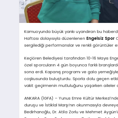
Kamuoyunda büyük yankı uyandıran bu haberde, 
Haftası dolayısıyla düzenlenen
Engelsiz
Spor
O
sergilediği performanslar ve renkli görüntüler 
Keçiören Belediyesi tarafından 10-16 Mayıs Engel
özel sporcuların 4 gün boyunca farklı branşlard
sona erdi. Kapanış programı ve gala yemeğiyle s
coşkusunda buluşturdu. Sporla dolu geçen etki
vakit geçirmenin mutluluğunu yaşarken aileler 
ANKARA (İGFA) – Yunus Emre Kültür Merkezi’nd
duruşu ve İstiklal Marşı’nın okunmasıyla devreye
Bedirhanoğlu, Dr. Atila Zorlu ve Mehmet Aygün’