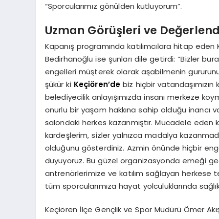
“Sporcularımız gönülden kutluyorum”.
Uzman Görüşleri ve Değerlend
Kapanış programında katılımcılara hitap eden 
Bedirhanoğlu ise şunları dile getirdi: “Bizler 
engelleri müşterek olarak aşabilmenin gururunu y
şükür ki
Keçiören’de
biz hiçbir vatandaşımızın k
belediyecilik anlayışımızda insanı merkeze koymak
onurlu bir yaşam hakkına sahip olduğu inancı v
salondaki herkes kazanmıştır. Mücadele eden k
kardeşlerim, sizler yalnızca madalya kazanmadı
olduğunu gösterdiniz. Azmin önünde hiçbir engel
duyuyoruz. Bu güzel organizasyonda emeği ge
antrenörlerimize ve katılım sağlayan herkese t
tüm sporcularımıza hayat yolculuklarında sağlık,
Keçiören İlçe Gençlik ve Spor Müdürü Ömer Akı