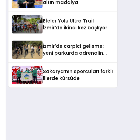
altın madalya
Efeler Yolu Ultra Trail
İzmir’de ikinci kez başlıyor
İzmir’de carpici gelisme:
yeni parkurda adrenalin
dolu festival
Sakarya’nın sporcuları farklı
illerde kürsüde