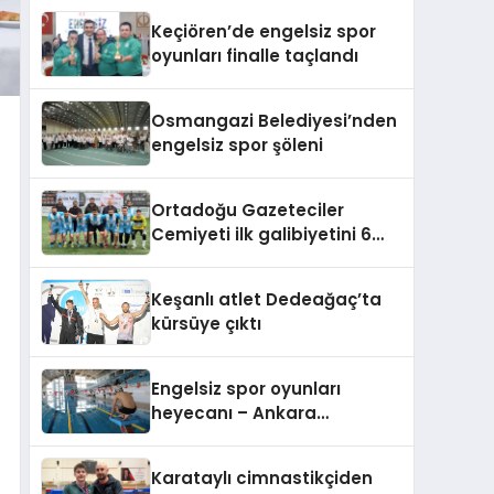
Keçiören’de engelsiz spor
oyunları finalle taçlandı
Osmangazi Belediyesi’nden
engelsiz spor şöleni
Ortadoğu Gazeteciler
Cemiyeti ilk galibiyetini 6
golle edindi
Keşanlı atlet Dedeağaç’ta
kürsüye çıktı
Engelsiz spor oyunları
heyecanı – Ankara
Keçiören’de
Karataylı cimnastikçiden