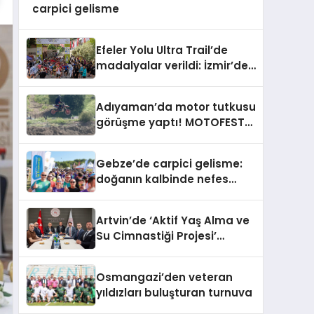
carpici gelisme
Efeler Yolu Ultra Trail’de
madalyalar verildi: İzmir’de
carpici gelisme
Adıyaman’da motor tutkusu
görüşme yaptı! MOTOFEST
2026’ya yoğun ilgi
Gebze’de carpici gelisme:
doğanın kalbinde nefes
kesen yarış
Artvin’de ‘Aktif Yaş Alma ve
Su Cimnastiği Projesi’
devreye sokuldu
Osmangazi’den veteran
yıldızları buluşturan turnuva