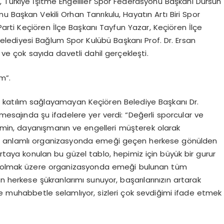
, Türkiye İşitme Engelliler Spor Federasyonu Başkanı Dursun
 Başkan Vekili Orhan Tanrıkulu, Hayatın Artı Biri Spor
rti Keçiören İlçe Başkanı Tayfun Yazar, Keçiören İlçe
elediyesi Bağlum Spor Kulübü Başkanı Prof. Dr. Ersan
 ve çok sayıda davetli dahil gerçekleşti.
m”.
katılım sağlayamayan Keçiören Belediye Başkanı Dr.
mesajında şu ifadelere yer verdi: “Değerli sporcular ve
azmin, dayanışmanın ve engelleri müşterek olarak
 bu anlamlı organizasyonda emeği geçen herkese gönülden
ortaya konulan bu güzel tablo, hepimiz için büyük bir gurur
ız olmak üzere organizasyonda emeği bulunan tüm
 herkese şükranlarımı sunuyor, başarılarınızın artarak
ve muhabbetle selamlıyor, sizleri çok sevdiğimi ifade etmek