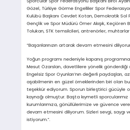
Sporcular Spor Federasyonu Başkanı Birol Aydın
Gözel, Türkiye Görme Engelliler Spor Federasyonu
Kulübü Başkanı Cevdet Kotan, Demokratik Sol Pa
Gençlik ve Spor Müdürü Ömer Akışık, Keçiören B
Tolukan, STK temsilcileri, antrenörler, muhtarlar
“Başarılarınızın artarak devam etmesini diliyoru
Yoğun programı nedeniyle kapanış programına 
Mesut Özarslan, davetlilere yönelik gönderdiği 
Engelsiz Spor Oyunları’nın değerli paydaşları, 
aşabilmenin en güzel örneklerinden biri olan
teşekkür ediyorum. Sporun birleştirici gücüyle 
kaynağı olmuştur. Başta kıymetli sporcularım
kurumlarımıza, gönüllülerimize ve güvence veren
devam etmesini diliyorum. Sizleri sevgi, saygı 
istiyorum.”.