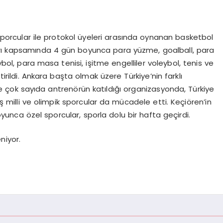
orcular ile protokol üyeleri arasında oynanan basketbol
arı kapsamında 4 gün boyunca para yüzme, goalball, para
ybol, para masa tenisi, işitme engelliler voleybol, tenis ve
ildi. Ankara başta olmak üzere Türkiye’nin farklı
e çok sayıda antrenörün katıldığı organizasyonda, Türkiye
illi ve olimpik sporcular da mücadele etti. Keçiören’in
oyunca özel sporcular, sporla dolu bir hafta geçirdi.
niyor.