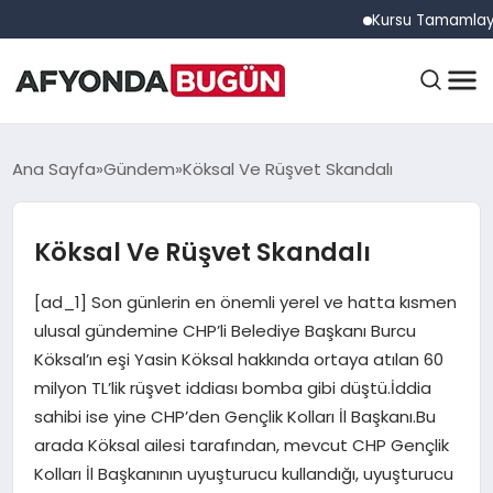
Kursu Tamamlayan Sürüc
ANASAYFA
Ana Sayfa
Gündem
Köksal Ve Rüşvet Skandalı
Köksal Ve Rüşvet Skandalı
GÜNDEM
[ad_1] Son günlerin en önemli yerel ve hatta kısmen
EĞITIM
ulusal gündemine CHP’li Belediye Başkanı Burcu
Köksal’ın eşi Yasin Köksal hakkında ortaya atılan 60
milyon TL’lik rüşvet iddiası bomba gibi düştü.İddia
DÜNYA
sahibi ise yine CHP’den Gençlik Kolları İl Başkanı.Bu
arada Köksal ailesi tarafından, mevcut CHP Gençlik
Kolları İl Başkanının uyuşturucu kullandığı, uyuşturucu
EKONOMI