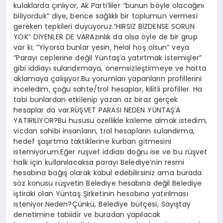
kulaklarda çınlıyor, Ak Parti’liler “bunun böyle olacağını
biliyorduk” diye, bence sağlıklı bir toplumun vermesi
gereken tepkileri duyuyoruz.“HIRSIZ BİZDENSE SORUN
YOK” DİYENLER DE VARAzınlık da olsa öyle de bir grup
var ki; “Yiyorsa bunlar yesin, helal hoş olsun” veya
“Parayı ceplerine değil Yüntaş’a yatırtmak istemişler”
gibi iddiayı sulandırmaya, önemsizleştirmeye ve hatta
aklamaya çalışıyor.Bu yorumları yapanların profillerini
inceledim, çoğu sahte/trol hesaplar, kilitli profiller. Ha
tabi bunlardan etkilenip yazan az biraz gerçek
hesaplar da var.RÜŞVET PARASI NEDEN YÜNTAŞ’A
YATIRILIYOR?Bu hususu özellikle kaleme almak istedim,
vicdan sahibi insanların, trol hesapların sulandırma,
hedef şaşırtma taktiklerine kurban gitmesini
istemiyorum.Eğer rüşvet iddiası doğru ise ve bu rüşvet
halk için kullanılacaksa parayı Belediye’nin resmi
hesabına bağış olarak kabul edebilirsiniz ama burada
söz konusu rüşvetin Belediye hesabına değil Belediye
iştiraki olan Yüntaş Şirketinin hesabına yatırılması
isteniyor.Neden?Çünkü, Belediye bütçesi, Sayıştay
denetimine tabiidir ve buradan yapılacak