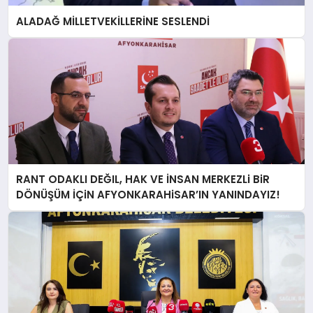
ALADAĞ MİLLETVEKİLLERİNE SESLENDİ
RANT ODAKLI DEĞIL, HAK VE İNSAN MERKEZLi BiR
DÖNÜŞÜM İÇiN AFYONKARAHiSAR’IN YANINDAYIZ!