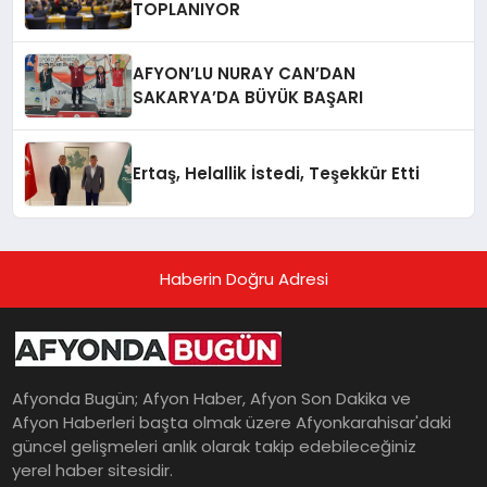
TOPLANIYOR
AFYON’LU NURAY CAN’DAN
SAKARYA’DA BÜYÜK BAŞARI
Ertaş, Helallik İstedi, Teşekkür Etti
Haberin Doğru Adresi
Afyonda Bugün; Afyon Haber, Afyon Son Dakika ve
Afyon Haberleri başta olmak üzere Afyonkarahisar'daki
güncel gelişmeleri anlık olarak takip edebileceğiniz
yerel haber sitesidir.