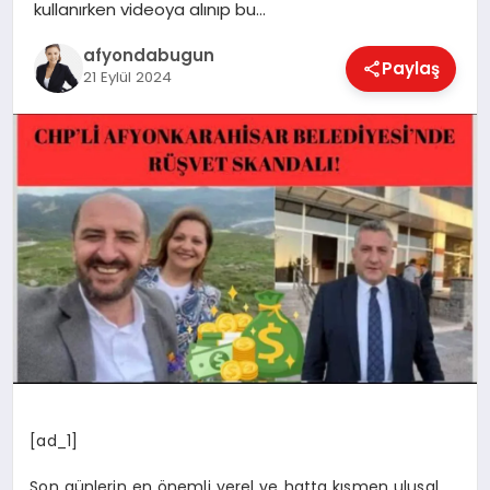
kullanırken videoya alınıp bu…
afyondabugun
Paylaş
21 Eylül 2024
MAGAZIN
SAĞLIK
SIYASET
SPOR
YAŞAM
[ad_1]
Son günlerin en önemli yerel ve hatta kısmen ulusal