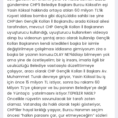
gündemine CHP’li Belediye Başkanı Burcu Köksal’ın eşi
Yasin Köksal hakkında ortaya atılan 60 milyon TL’lik
rüşvet iddiası bomba gibi düştü.İddia sahibi ise yine
CHP’den Gençlik Kolları İl Başkanı.Bu arada Köksal ailesi
tarafından, mevcut CHP Gençlik Kolları İl Başkanının
uyuşturucu kullandığı, uyuşturucu kullanırken videoya
alınıp bu videonun şantaj aracı olarak kullanılıp Gençlik
Kolları Başkanının kendi istedikleri başka bir isimle
değiştirilmeye çalışılması iddiasına girmiyorum zira o
başka bir yazının konusu.OLAY NE?İddiayı bilmeyen yok
ama yine de özetleyelim; bir iş insanı, imarla ilgili bir
usulsüzlüğü Belediye vasıtasıyla düzelttirmeye
çalışıyor, aracı olarak CHP Gençlik Kolları İl Başkanı Av.
Muhammet Turalı devreye giriyor, Yasin Köksal bu iş
için önce 15 milyon TL istiyor, sonra bu rakamı 60
Milyon TL’ye çıkarıyor ve bu paranın Belediye’ye değil
de Yüntaş’a yatırılmasını istiyor.TEPKİLER NASIL?
Öncelikle rüşvetin savunulacak bir tarafı zaten
olamaz. Vatandaş da haklı olarak tepki gösteriyor,
CHP’liler hayal kırıklığı yaşıyor, Burcu Hanımın seçim
öncesi “halkın parasını çar, çur etmeyeceğim” sözleri