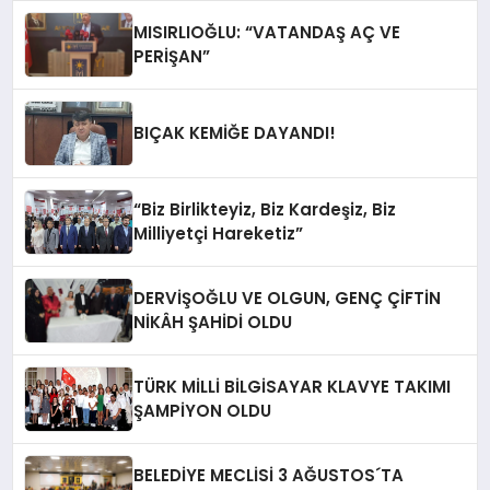
MISIRLIOĞLU: “VATANDAŞ AÇ VE
PERİŞAN”
BIÇAK KEMİĞE DAYANDI!
“Biz Birlikteyiz, Biz Kardeşiz, Biz
Milliyetçi Hareketiz”
DERVİŞOĞLU VE OLGUN, GENÇ ÇİFTİN
NİKÂH ŞAHİDİ OLDU
TÜRK MİLLİ BİLGİSAYAR KLAVYE TAKIMI
ŞAMPİYON OLDU
BELEDİYE MECLİSİ 3 AĞUSTOS´TA