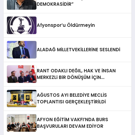
DEMOKRASİDİR”
Afyonspor’u Öldürmeyin
ALADAĞ MİLLETVEKİLLERİNE SESLENDİ
RANT ODAKLI DEĞIL, HAK VE İNSAN
MERKEZLi BiR DÖNÜŞÜM İÇiN
AFYONKARAHiSAR’IN YANINDAYIZ!
AĞUSTOS AYI BELEDİYE MECLİS
TOPLANTISI GERÇEKLEŞTİRİLDİ
AFYON EĞİTİM VAKFI’NDA BURS
BAŞVURULARI DEVAM EDİYOR