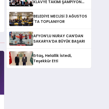
KLAVYE TAKIMI ŞAMPİYON
OLDU
BELEDİYE MECLİSİ 3 AĞUSTOS
´TA TOPLANIYOR
AFYON’LU NURAY CAN’DAN
SAKARYA’DA BÜYÜK BAŞARI
Ertaş, Helallik İstedi,
Teşekkür Etti