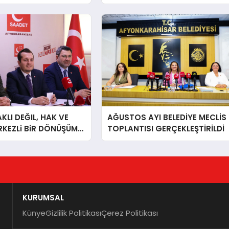
LI DEĞIL, HAK VE
AĞUSTOS AYI BELEDİYE MECLİS
RKEZLi BiR DÖNÜŞÜM
TOPLANTISI GERÇEKLEŞTİRİLDİ
ONKARAHiSAR’IN
IZ!
KURUMSAL
Künye
Gizlilik Politikası
Çerez Politikası