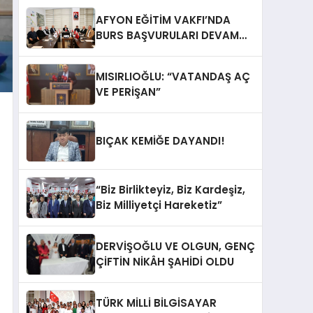
AFYON EĞİTİM VAKFI’NDA
BURS BAŞVURULARI DEVAM
EDİYOR
MISIRLIOĞLU: “VATANDAŞ AÇ
VE PERİŞAN”
BIÇAK KEMİĞE DAYANDI!
“Biz Birlikteyiz, Biz Kardeşiz,
Biz Milliyetçi Hareketiz”
DERVİŞOĞLU VE OLGUN, GENÇ
ÇİFTİN NİKÂH ŞAHİDİ OLDU
TÜRK MİLLİ BİLGİSAYAR