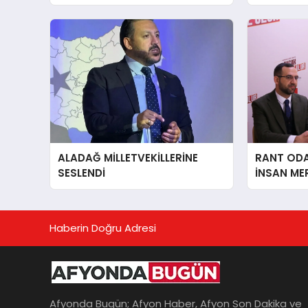
ALADAĞ MİLLETVEKİLLERİNE
RANT ODAK
SESLENDİ
İNSAN ME
İÇiN AFY
YANINDAY
Haberin Doğru Adresi
Afyonda Bugün; Afyon Haber, Afyon Son Dakika ve