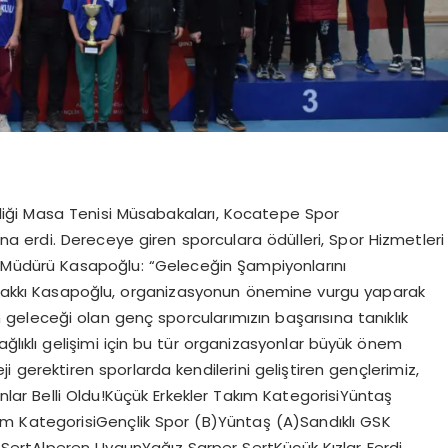
iliği Masa Tenisi Müsabakaları, Kocatepe Spor
na erdi. Dereceye giren sporculara ödülleri, Spor Hizmetleri
l Müdürü Kasapoğlu: “Geleceğin Şampiyonlarını
l Hakkı Kasapoğlu, organizasyonun önemine vurgu yaparak
 geleceği olan genç sporcularımızın başarısına tanıklık
ağlıklı gelişimi için bu tür organizasyonlar büyük önem
ji gerektiren sporlarda kendilerini geliştiren gençlerimiz,
nlar Belli Oldu!Küçük Erkekler Takım KategorisiYüntaş
ım KategorisiGençlik Spor (B)Yüntaş (A)Sandıklı GSK
r SertAlperen UygunYağız Sarper SertKüçük Kızlar Ferdi