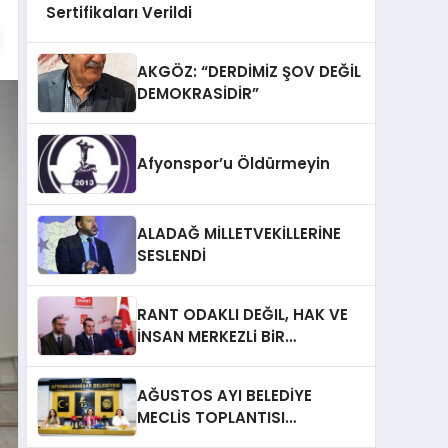
Sertifikaları Verildi
AKGÖZ: “DERDİMİZ ŞOV DEĞİL
DEMOKRASİDİR”
Afyonspor’u Öldürmeyin
ALADAĞ MİLLETVEKİLLERİNE
SESLENDİ
RANT ODAKLI DEĞIL, HAK VE
İNSAN MERKEZLi BiR
DÖNÜŞÜM İÇiN
AFYONKARAHiSAR’IN
AĞUSTOS AYI BELEDİYE
YANINDAYIZ!
MECLİS TOPLANTISI
GERÇEKLEŞTİRİLDİ