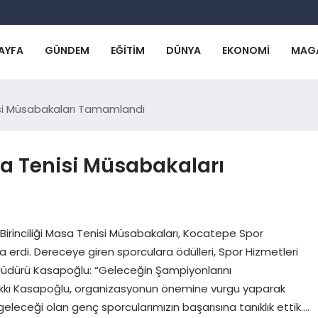
AYFA
GÜNDEM
EĞITIM
DÜNYA
EKONOMI
MAG
enisi Müsabakaları Tamamlandı
asa Tenisi Müsabakaları
Birinciliği Masa Tenisi Müsabakaları, Kocatepe Spor
a erdi. Dereceye giren sporculara ödülleri, Spor Hizmetleri
 Müdürü Kasapoğlu: “Geleceğin Şampiyonlarını
 Hakkı Kasapoğlu, organizasyonun önemine vurgu yaparak
geleceği olan genç sporcularımızın başarısına tanıklık ettik….