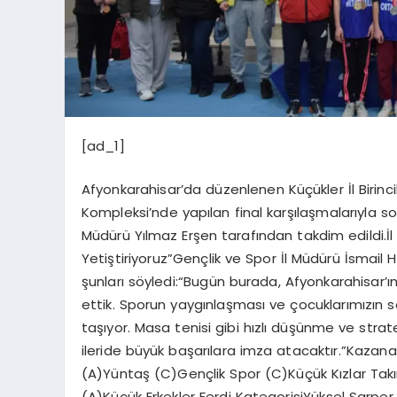
[ad_1]
Afyonkarahisar’da düzenlenen Küçükler İl Birinc
Kompleksi’nde yapılan final karşılaşmalarıyla so
Müdürü Yılmaz Erşen tarafından takdim edildi.İ
Yetiştiriyoruz”Gençlik ve Spor İl Müdürü İsmai
şunları söyledi:“Bugün burada, Afyonkarahisar’ın
ettik. Sporun yaygınlaşması ve çocuklarımızın s
taşıyor. Masa tenisi gibi hızlı düşünme ve strate
ileride büyük başarılara imza atacaktır.”Kazana
(A)Yüntaş (C)Gençlik Spor (C)Küçük Kızlar Tak
(A)Küçük Erkekler Ferdi KategorisiYüksel Sarpe