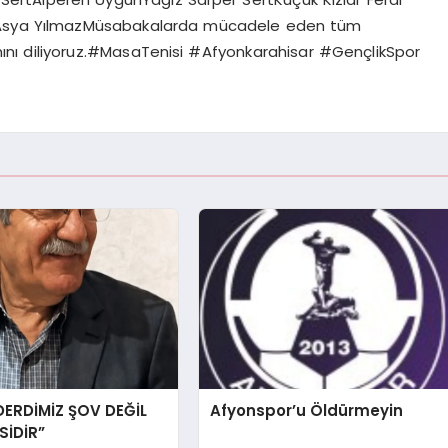
Asya YılmazMüsabakalarda mücadele eden tüm
amını diliyoruz.#MasaTenisi #Afyonkarahisar #GençlikSpor
DERDİMİZ ŞOV DEĞİL
Afyonspor’u Öldürmeyin
İDİR”