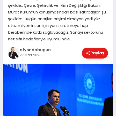
şekilde:. Çevre, Şehircilik ve İklim Değişikliği Bakanı
Murat Kurum’un konuşmasından bazı satırbaşları şu
şekilde: “Bugün enerjiye erişimi olmayan yedi yüz
MAGAZIN
otuz milyon insan için yanıt üretmeye hep
beraberinde katkı sağlayacağız. Sanayi sektörünü
SAĞLIK
net sıfır hedefleriyle uyumlu hale…
afyondabugun
Paylaş
27 Mart 2026
SIYASET
SPOR
YAŞAM