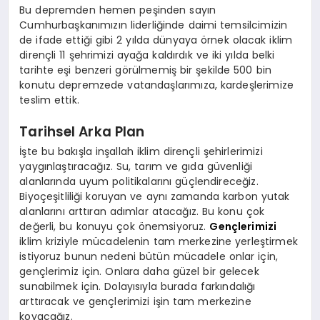
Bu depremden hemen peşinden sayın
Cumhurbaşkanımızın liderliğinde daimi temsilcimizin
de ifade ettiği gibi 2 yılda dünyaya örnek olacak iklim
dirençli 11 şehrimizi ayağa kaldırdık ve iki yılda belki
tarihte eşi benzeri görülmemiş bir şekilde 500 bin
konutu depremzede vatandaşlarımıza, kardeşlerimize
teslim ettik.
Tarihsel Arka Plan
İşte bu bakışla inşallah iklim dirençli şehirlerimizi
yaygınlaştıracağız. Su, tarım ve gıda güvenliği
alanlarında uyum politikalarını güçlendireceğiz.
Biyoçeşitliliği koruyan ve aynı zamanda karbon yutak
alanlarını arttıran adımlar atacağız. Bu konu çok
değerli, bu konuyu çok önemsiyoruz.
Gençlerimizi
iklim kriziyle mücadelenin tam merkezine yerleştirmek
istiyoruz bunun nedeni bütün mücadele onlar için,
gençlerimiz için. Onlara daha güzel bir gelecek
sunabilmek için. Dolayısıyla burada farkındalığı
arttıracak ve gençlerimizi işin tam merkezine
koyacağız.