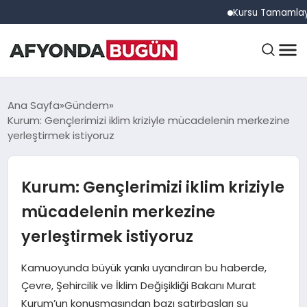
Kursu Tamamlayan Sürüc
ANASAYFA
Ana Sayfa
Gündem
Kurum: Gençlerimizi iklim kriziyle mücadelenin merkezine
yerleştirmek istiyoruz
GÜNDEM
Kurum: Gençlerimizi iklim kriziyle
EĞITIM
mücadelenin merkezine
yerleştirmek istiyoruz
DÜNYA
Kamuoyunda büyük yankı uyandıran bu haberde,
Çevre, Şehircilik ve İklim Değişikliği Bakanı Murat
Kurum’un konuşmasından bazı satırbaşları şu
EKONOMI