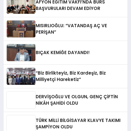
AFYON EĞİTİM VAKFI’NDA BURS
BAŞVURULARI DEVAM EDİYOR
MISIRLIOĞLU: “VATANDAŞ AÇ VE
PERİŞAN”
BIÇAK KEMİĞE DAYANDI!
“Biz Birlikteyiz, Biz Kardeşiz, Biz
Milliyetçi Hareketiz”
DERVİŞOĞLU VE OLGUN, GENÇ ÇİFTİN
NİKÂH ŞAHİDİ OLDU
TÜRK MİLLİ BİLGİSAYAR KLAVYE TAKIMI
ŞAMPİYON OLDU