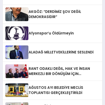
AKGÖZ: “DERDİMİZ ŞOV DEĞİL
DEMOKRASİDİR”
Afyonspor’u Öldürmeyin
ALADAĞ MİLLETVEKİLLERİNE SESLENDİ
RANT ODAKLI DEĞIL, HAK VE İNSAN
MERKEZLi BiR DÖNÜŞÜM İÇiN
AFYONKARAHiSAR’IN YANINDAYIZ!
AĞUSTOS AYI BELEDİYE MECLİS
TOPLANTISI GERÇEKLEŞTİRİLDİ