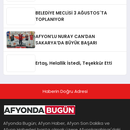
BELEDİYE MECLİSİ 3 AĞUSTOS´TA
TOPLANIYOR
AFYON’LU NURAY CAN’DAN
SAKARYA’DA BÜYÜK BAŞARI
Ertaş, Helallik İstedi, Teşekkür Etti
Haberin Doğru Adresi
Afyonda Bugün; Afyon Haber, Afyon Son Dakika ve
Afyon Haberleri başta olmak üzere Afyonkarahisar'daki