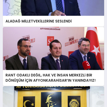
ALADAĞ MİLLETVEKİLLERİNE SESLENDİ
RANT ODAKLI DEĞIL, HAK VE İNSAN MERKEZLi BiR
DÖNÜŞÜM İÇiN AFYONKARAHiSAR’IN YANINDAYIZ!