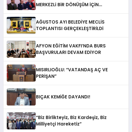
MERKEZLi BiR DÖNÜŞÜM İÇiN
AFYONKARAHiSAR’IN YANINDAYIZ!
AĞUSTOS AYI BELEDİYE MECLİS
TOPLANTISI GERÇEKLEŞTİRİLDİ
AFYON EĞİTİM VAKFI’NDA BURS
BAŞVURULARI DEVAM EDİYOR
MISIRLIOĞLU: “VATANDAŞ AÇ VE
PERİŞAN”
BIÇAK KEMİĞE DAYANDI!
“Biz Birlikteyiz, Biz Kardeşiz, Biz
Milliyetçi Hareketiz”