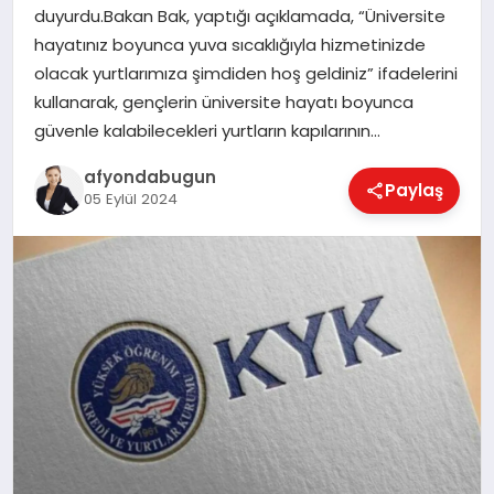
duyurdu.Bakan Bak, yaptığı açıklamada, “Üniversite
hayatınız boyunca yuva sıcaklığıyla hizmetinizde
olacak yurtlarımıza şimdiden hoş geldiniz” ifadelerini
MAGAZIN
kullanarak, gençlerin üniversite hayatı boyunca
güvenle kalabilecekleri yurtların kapılarının…
SAĞLIK
afyondabugun
Paylaş
05 Eylül 2024
SIYASET
SPOR
YAŞAM