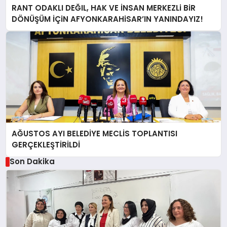
RANT ODAKLI DEĞIL, HAK VE İNSAN MERKEZLi BiR
DÖNÜŞÜM İÇiN AFYONKARAHiSAR’IN YANINDAYIZ!
AĞUSTOS AYI BELEDİYE MECLİS TOPLANTISI
GERÇEKLEŞTİRİLDİ
Son Dakika