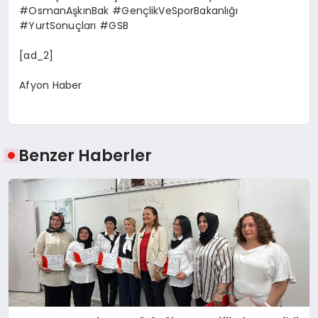
#OsmanAşkınBak #GençlikVeSporBakanlığı
#YurtSonuçları #GSB
[ad_2]
Afyon Haber
Benzer Haberler