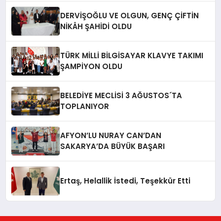
DERVİŞOĞLU VE OLGUN, GENÇ ÇİFTİN
NİKÂH ŞAHİDİ OLDU
TÜRK MİLLİ BİLGİSAYAR KLAVYE TAKIMI
ŞAMPİYON OLDU
BELEDİYE MECLİSİ 3 AĞUSTOS´TA
TOPLANIYOR
AFYON’LU NURAY CAN’DAN
SAKARYA’DA BÜYÜK BAŞARI
Ertaş, Helallik İstedi, Teşekkür Etti