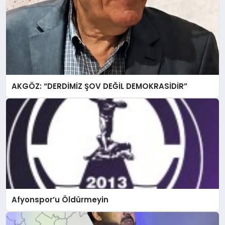
AKGÖZ: “DERDİMİZ ŞOV DEĞİL DEMOKRASİDİR”
Afyonspor’u Öldürmeyin