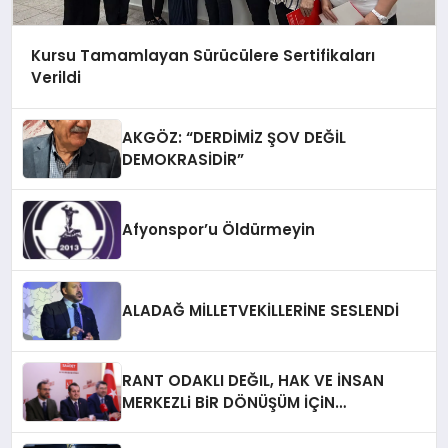
Kursu Tamamlayan Sürücülere Sertifikaları
Verildi
AKGÖZ: “DERDİMİZ ŞOV DEĞİL
DEMOKRASİDİR”
Afyonspor’u Öldürmeyin
ALADAĞ MİLLETVEKİLLERİNE SESLENDİ
RANT ODAKLI DEĞIL, HAK VE İNSAN
MERKEZLi BiR DÖNÜŞÜM İÇiN
AFYONKARAHiSAR’IN YANINDAYIZ!