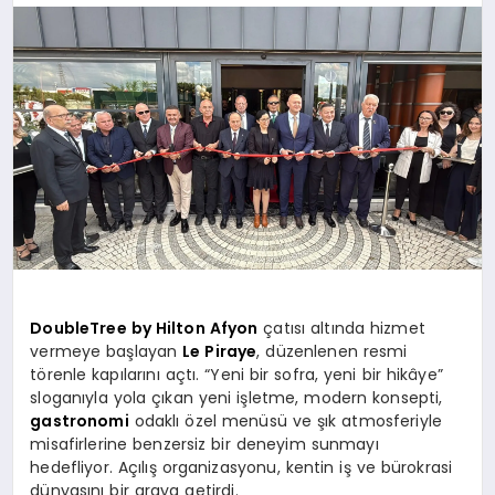
MAGAZIN
SAĞLIK
SIYASET
SPOR
DoubleTree by Hilton Afyon
çatısı altında hizmet
vermeye başlayan
Le Piraye
, düzenlenen resmi
törenle kapılarını açtı. “Yeni bir sofra, yeni bir hikâye”
sloganıyla yola çıkan yeni işletme, modern konsepti,
YAŞAM
gastronomi
odaklı özel menüsü ve şık atmosferiyle
misafirlerine benzersiz bir deneyim sunmayı
hedefliyor. Açılış organizasyonu, kentin iş ve bürokrasi
dünyasını bir araya getirdi.