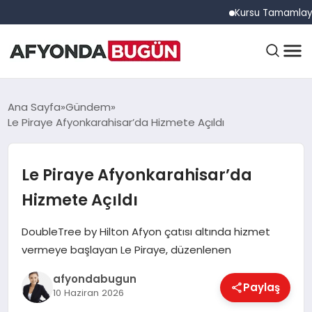
Kursu Tamamlayan Sürüc
ANASAYFA
Ana Sayfa
Gündem
Le Piraye Afyonkarahisar’da Hizmete Açıldı
GÜNDEM
Le Piraye Afyonkarahisar’da
Hizmete Açıldı
EĞITIM
DoubleTree by Hilton Afyon çatısı altında hizmet
vermeye başlayan Le Piraye, düzenlenen
DÜNYA
afyondabugun
Paylaş
10 Haziran 2026
EKONOMI