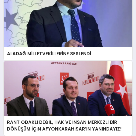
ALADAĞ MİLLETVEKİLLERİNE SESLENDİ
RANT ODAKLI DEĞIL, HAK VE İNSAN MERKEZLi BiR
DÖNÜŞÜM İÇiN AFYONKARAHiSAR’IN YANINDAYIZ!