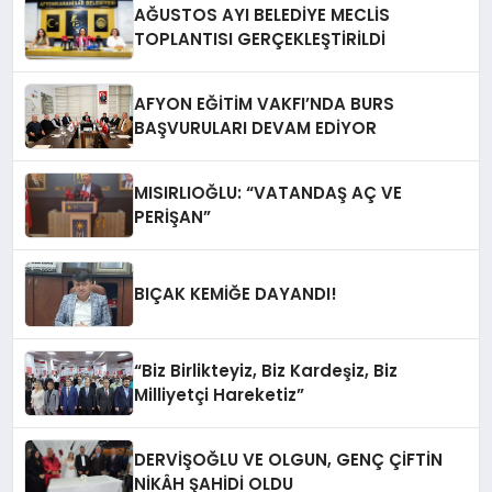
AĞUSTOS AYI BELEDİYE MECLİS
TOPLANTISI GERÇEKLEŞTİRİLDİ
AFYON EĞİTİM VAKFI’NDA BURS
BAŞVURULARI DEVAM EDİYOR
MISIRLIOĞLU: “VATANDAŞ AÇ VE
PERİŞAN”
BIÇAK KEMİĞE DAYANDI!
“Biz Birlikteyiz, Biz Kardeşiz, Biz
Milliyetçi Hareketiz”
DERVİŞOĞLU VE OLGUN, GENÇ ÇİFTİN
NİKÂH ŞAHİDİ OLDU