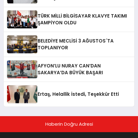
TÜRK MİLLİ BİLGİSAYAR KLAVYE TAKIMI
ŞAMPİYON OLDU
BELEDİYE MECLİSİ 3 AĞUSTOS´TA
TOPLANIYOR
AFYON’LU NURAY CAN’DAN
SAKARYA’DA BÜYÜK BAŞARI
Ertaş, Helallik İstedi, Teşekkür Etti
Haberin Doğru Adresi