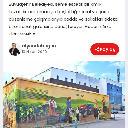
Büyükşehir Belediyesi, şehre estetik bir kimlik
kazandırmak amacıyla başlattığı mural ve görsel
düzenleme çalışmalarıyla cadde ve sokakları adeta
MAGAZIN
birer sanat galerisine dönüştürüyor. Haberin Arka
Planı MANİSA…
SAĞLIK
afyondabugun
Paylaş
10 Nisan 2026
SIYASET
SPOR
YAŞAM