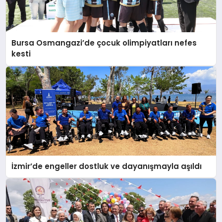
Bursa Osmangazi’de çocuk olimpiyatları nefes
kesti
İzmir’de engeller dostluk ve dayanışmayla aşıldı