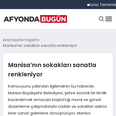
Kursu Tamamlayan Sürü
ANASAYFA
Ana Sayfa
Yaşam
Manisa’nın sokakları sanatla renkleniyor
GÜNDEM
Manisa’nın sokakları sanatla
renkleniyor
EĞITIM
Kamuoyunu yakından ilgilendiren bu haberde,
Manisa Büyükşehir Belediyesi, şehre estetik bir kimlik
DÜNYA
kazandırmak amacıyla başlattığı mural ve görsel
düzenleme çalışmalarıyla cadde ve sokakları adeta
birer sanat galerisine dönüştürüyor. Manisa
EKONOMI