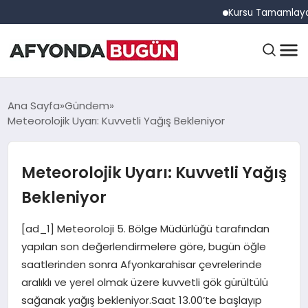
Kursu Tamamlayan Sürüc
ANASAYFA
Ana Sayfa
Gündem
Meteorolojik Uyarı: Kuvvetli Yağış Bekleniyor
GÜNDEM
Meteorolojik Uyarı: Kuvvetli Yağış
Bekleniyor
EĞITIM
[ad_1] Meteoroloji 5. Bölge Müdürlüğü tarafından
yapılan son değerlendirmelere göre, bugün öğle
DÜNYA
saatlerinden sonra Afyonkarahisar çevrelerinde
aralıklı ve yerel olmak üzere kuvvetli gök gürültülü
sağanak yağış bekleniyor.Saat 13.00’te başlayıp
EKONOMI