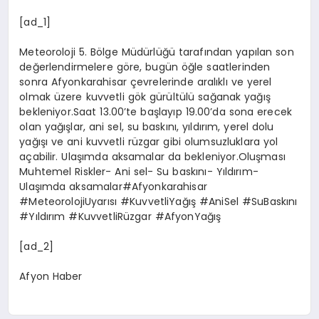
[ad_1]
Meteoroloji 5. Bölge Müdürlüğü tarafından yapılan son
değerlendirmelere göre, bugün öğle saatlerinden
sonra Afyonkarahisar çevrelerinde aralıklı ve yerel
olmak üzere kuvvetli gök gürültülü sağanak yağış
bekleniyor.Saat 13.00’te başlayıp 19.00’da sona erecek
olan yağışlar, ani sel, su baskını, yıldırım, yerel dolu
yağışı ve ani kuvvetli rüzgar gibi olumsuzluklara yol
açabilir. Ulaşımda aksamalar da bekleniyor.Oluşması
Muhtemel Riskler- Ani sel- Su baskını- Yıldırım-
Ulaşımda aksamalar#Afyonkarahisar
#MeteorolojiUyarısı #KuvvetliYağış #AniSel #SuBaskını
#Yıldırım #KuvvetliRüzgar #AfyonYağış
[ad_2]
Afyon Haber