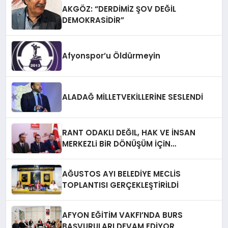
AKGÖZ: “DERDİMİZ ŞOV DEĞİL
DEMOKRASİDİR”
Afyonspor’u Öldürmeyin
ALADAĞ MİLLETVEKİLLERİNE SESLENDİ
RANT ODAKLI DEĞIL, HAK VE İNSAN
MERKEZLi BiR DÖNÜŞÜM İÇiN
AFYONKARAHiSAR’IN YANINDAYIZ!
AĞUSTOS AYI BELEDİYE MECLİS
TOPLANTISI GERÇEKLEŞTİRİLDİ
AFYON EĞİTİM VAKFI’NDA BURS
BAŞVURULARI DEVAM EDİYOR