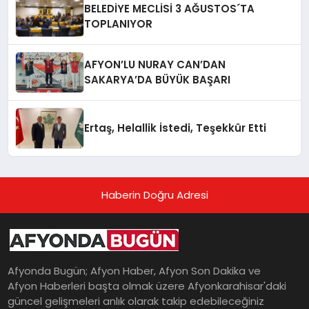
BELEDİYE MECLİSİ 3 AĞUSTOS´TA
TOPLANIYOR
AFYON’LU NURAY CAN’DAN
SAKARYA’DA BÜYÜK BAŞARI
Ertaş, Helallik İstedi, Teşekkür Etti
Haberin Doğru Adresi
Afyonda Bugün; Afyon Haber, Afyon Son Dakika ve
Afyon Haberleri başta olmak üzere Afyonkarahisar'daki
güncel gelişmeleri anlık olarak takip edebileceğiniz