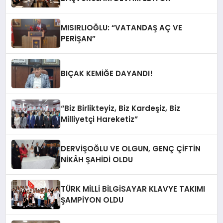
MISIRLIOĞLU: “VATANDAŞ AÇ VE
PERİŞAN”
BIÇAK KEMİĞE DAYANDI!
“Biz Birlikteyiz, Biz Kardeşiz, Biz
Milliyetçi Hareketiz”
DERVİŞOĞLU VE OLGUN, GENÇ ÇİFTİN
NİKÂH ŞAHİDİ OLDU
TÜRK MİLLİ BİLGİSAYAR KLAVYE TAKIMI
ŞAMPİYON OLDU