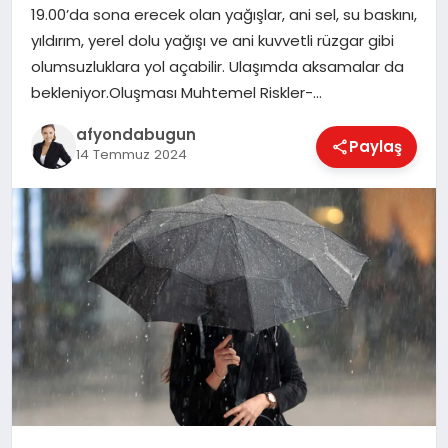
19.00’da sona erecek olan yağışlar, ani sel, su baskını,
yıldırım, yerel dolu yağışı ve ani kuvvetli rüzgar gibi
olumsuzluklara yol açabilir. Ulaşımda aksamalar da
MAGAZIN
bekleniyor.Oluşması Muhtemel Riskler-…
afyondabugun
Paylaş
SAĞLIK
14 Temmuz 2024
SIYASET
SPOR
YAŞAM