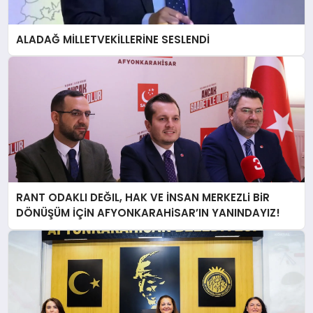
ALADAĞ MİLLETVEKİLLERİNE SESLENDİ
RANT ODAKLI DEĞIL, HAK VE İNSAN MERKEZLi BiR
DÖNÜŞÜM İÇiN AFYONKARAHiSAR’IN YANINDAYIZ!