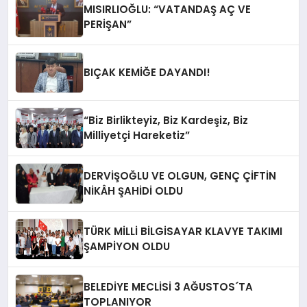
MISIRLIOĞLU: “VATANDAŞ AÇ VE
PERİŞAN”
BIÇAK KEMİĞE DAYANDI!
“Biz Birlikteyiz, Biz Kardeşiz, Biz
Milliyetçi Hareketiz”
DERVİŞOĞLU VE OLGUN, GENÇ ÇİFTİN
NİKÂH ŞAHİDİ OLDU
TÜRK MİLLİ BİLGİSAYAR KLAVYE TAKIMI
ŞAMPİYON OLDU
BELEDİYE MECLİSİ 3 AĞUSTOS´TA
TOPLANIYOR