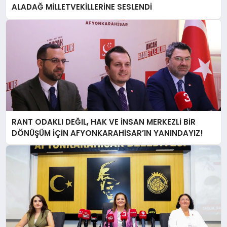
ALADAĞ MİLLETVEKİLLERİNE SESLENDİ
RANT ODAKLI DEĞIL, HAK VE İNSAN MERKEZLi BiR
DÖNÜŞÜM İÇiN AFYONKARAHiSAR’IN YANINDAYIZ!