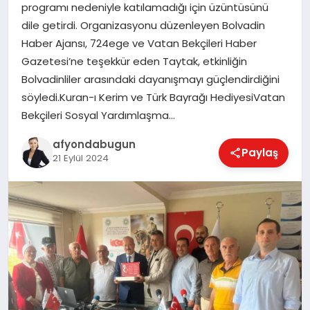
programı nedeniyle katılamadığı için üzüntüsünü
dile getirdi. Organizasyonu düzenleyen Bolvadin
Haber Ajansı, 724ege ve Vatan Bekçileri Haber
MAGAZIN
Gazetesi’ne teşekkür eden Taytak, etkinliğin
Bolvadinliler arasındaki dayanışmayı güçlendirdiğini
söyledi.Kuran-ı Kerim ve Türk Bayrağı HediyesiVatan
SAĞLIK
Bekçileri Sosyal Yardımlaşma…
afyondabugun
Paylaş
SIYASET
21 Eylül 2024
SPOR
YAŞAM