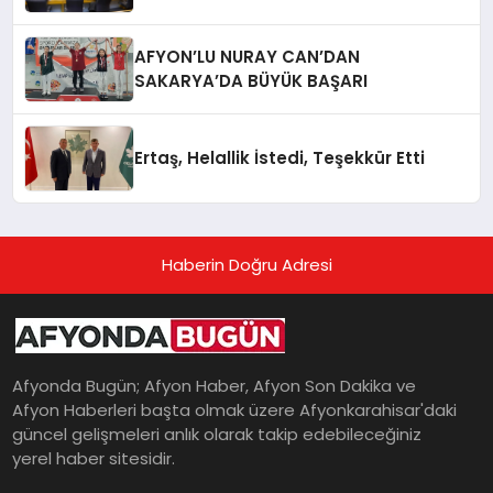
AFYON’LU NURAY CAN’DAN
SAKARYA’DA BÜYÜK BAŞARI
Ertaş, Helallik İstedi, Teşekkür Etti
Haberin Doğru Adresi
Afyonda Bugün; Afyon Haber, Afyon Son Dakika ve
Afyon Haberleri başta olmak üzere Afyonkarahisar'daki
güncel gelişmeleri anlık olarak takip edebileceğiniz
yerel haber sitesidir.