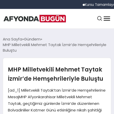
Kursu Tamamlayan Sürücü
ANASAYFA
Ana Sayfa
Gündem
MHP Milletvekili Mehmet Taytak İzmir’de Hemşehrileriyle
Buluştu
GÜNDEM
MHP Milletvekili Mehmet Taytak
EĞITIM
İzmir’de Hemşehrileriyle Buluştu
[ad_1] Milletvekili Taytak’tan İzmir’de Hemşehrilerine
DÜNYA
MesajMHP Afyonkarahisar Milletvekili Mehmet
Taytak, geçtiğimiz günlerde İzmir’de düzenlenen
Bolvadinliler Katmer Günü etkinliğine nikah şahitliği
EKONOMI