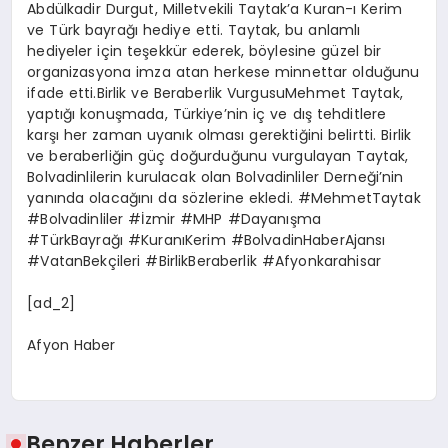
Abdülkadir Durgut, Milletvekili Taytak’a Kuran-ı Kerim
ve Türk bayrağı hediye etti. Taytak, bu anlamlı
hediyeler için teşekkür ederek, böylesine güzel bir
organizasyona imza atan herkese minnettar olduğunu
ifade etti.Birlik ve Beraberlik VurgusuMehmet Taytak,
yaptığı konuşmada, Türkiye’nin iç ve dış tehditlere
karşı her zaman uyanık olması gerektiğini belirtti. Birlik
ve beraberliğin güç doğurduğunu vurgulayan Taytak,
Bolvadinlilerin kurulacak olan Bolvadinliler Derneği’nin
yanında olacağını da sözlerine ekledi. #MehmetTaytak
#Bolvadinliler #İzmir #MHP #Dayanışma
#TürkBayrağı #KuranıKerim #BolvadinHaberAjansı
#VatanBekçileri #BirlikBeraberlik #Afyonkarahisar
[ad_2]
Afyon Haber
Benzer Haberler