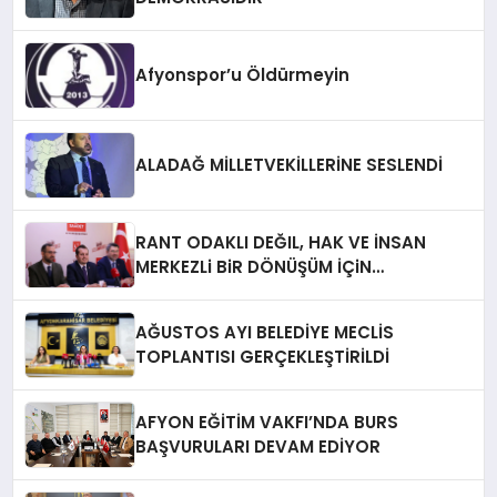
Afyonspor’u Öldürmeyin
ALADAĞ MİLLETVEKİLLERİNE SESLENDİ
RANT ODAKLI DEĞIL, HAK VE İNSAN
MERKEZLi BiR DÖNÜŞÜM İÇiN
AFYONKARAHiSAR’IN YANINDAYIZ!
AĞUSTOS AYI BELEDİYE MECLİS
TOPLANTISI GERÇEKLEŞTİRİLDİ
AFYON EĞİTİM VAKFI’NDA BURS
BAŞVURULARI DEVAM EDİYOR