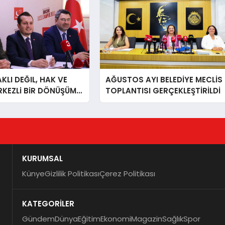
LI DEĞIL, HAK VE
AĞUSTOS AYI BELEDİYE MECLİS
RKEZLi BiR DÖNÜŞÜM
TOPLANTISI GERÇEKLEŞTİRİLDİ
ONKARAHiSAR’IN
IZ!
KURUMSAL
Künye
Gizlilik Politikası
Çerez Politikası
KATEGORİLER
Gündem
Dünya
Eğitim
Ekonomi
Magazin
Sağlık
Spor