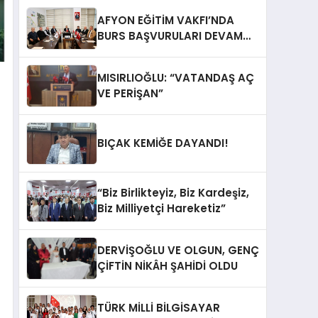
AFYON EĞİTİM VAKFI’NDA
BURS BAŞVURULARI DEVAM
EDİYOR
MISIRLIOĞLU: “VATANDAŞ AÇ
VE PERİŞAN”
BIÇAK KEMİĞE DAYANDI!
“Biz Birlikteyiz, Biz Kardeşiz,
Biz Milliyetçi Hareketiz”
DERVİŞOĞLU VE OLGUN, GENÇ
ÇİFTİN NİKÂH ŞAHİDİ OLDU
TÜRK MİLLİ BİLGİSAYAR