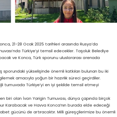
onca, 21-28 Ocak 2025 tarihleri arasında Rusya’da
nuvası’nda Türkiye’yi temsil edecekler. Taşoluk Belediye
abacak ve Konca, Türk sporunu uluslararası arenada
sporundaki yükselişinde önemli katkıları bulunan bu iki
emek amacıyla yoğun bir hazırlık süreci geçirdiler.
i turnuvada Türkiye’yi en iyi şekilde temsil etmeyi
en biri olan İvan Yarigin Turnuvası, dünya çapında birçok
ağmur Karabacak ve Havva Konca’nın burada elde edeceği
kabet gücünü de artıracaktır. Milli güreşçilerimize bu önemli