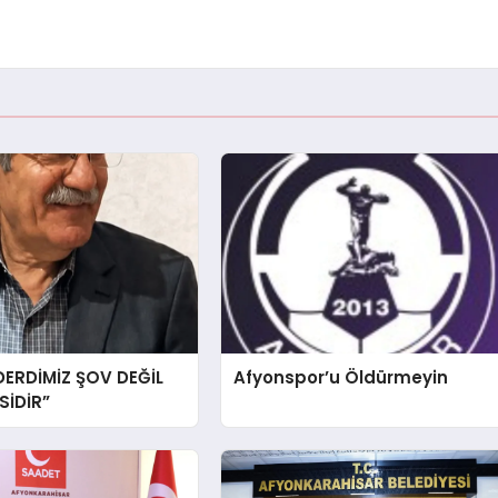
DERDİMİZ ŞOV DEĞİL
Afyonspor’u Öldürmeyin
İDİR”