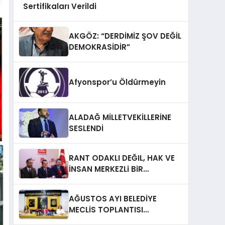
Sertifikaları Verildi
AKGÖZ: “DERDİMİZ ŞOV DEĞİL
DEMOKRASİDİR”
Afyonspor’u Öldürmeyin
ALADAĞ MİLLETVEKİLLERİNE
SESLENDİ
RANT ODAKLI DEĞIL, HAK VE
İNSAN MERKEZLi BiR
DÖNÜŞÜM İÇiN
AFYONKARAHiSAR’IN
AĞUSTOS AYI BELEDİYE
YANINDAYIZ!
MECLİS TOPLANTISI
GERÇEKLEŞTİRİLDİ