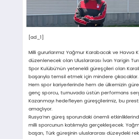
[ad_1]
Milli gururlarımız Yağmur Karabacak ve Havva K
düzenlenecek olan Uluslararası İvan Yarigin Tur
Spor Kulübü’nün yetenekli güreşçileri olan Kar
başarıyla temsil etmek için mindere çıkacaklar.
Hem spor kariyerlerinde hem de ülkemizin güreş 
genç sporcu, turnuvada üstün performans sergil
Kazanmayı hedefleyen güreşçilerimiz, bu prestijl
amaçlıyor.
Rusya’nın güreş sporundaki önemli etkinliklerind
milli sporcunun katılımıyla gerçekleşecek. Y
başarı, Türk güreşinin uluslararası düzeydeki re