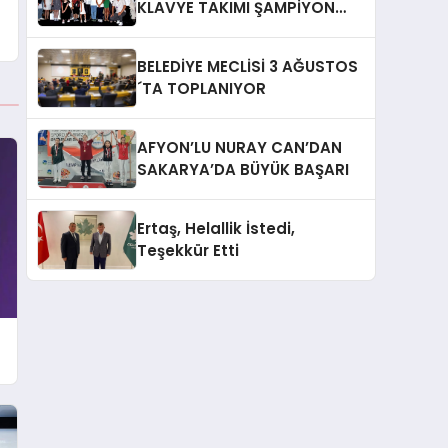
KLAVYE TAKIMI ŞAMPİYON
OLDU
BELEDİYE MECLİSİ 3 AĞUSTOS
´TA TOPLANIYOR
AFYON’LU NURAY CAN’DAN
SAKARYA’DA BÜYÜK BAŞARI
Ertaş, Helallik İstedi,
Teşekkür Etti