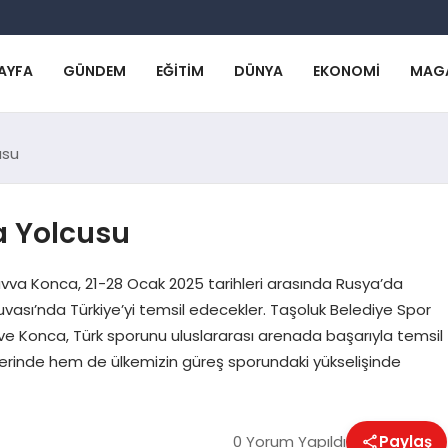
AYFA
GÜNDEM
EĞITIM
DÜNYA
EKONOMI
MAG
usu
ya Yolcusu
avva Konca, 21-28 Ocak 2025 tarihleri arasında Rusya’da
uvası’nda Türkiye’yi temsil edecekler. Taşoluk Belediye Spor
ve Konca, Türk sporunu uluslararası arenada başarıyla temsil
lerinde hem de ülkemizin güreş sporundaki yükselişinde
0 Yorum Yapıldı
Paylaş