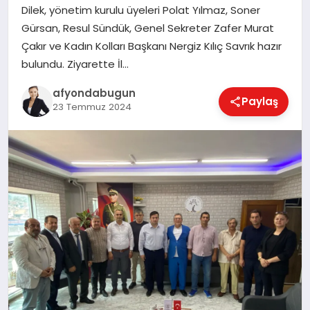
Dilek, yönetim kurulu üyeleri Polat Yılmaz, Soner
Gürsan, Resul Sündük, Genel Sekreter Zafer Murat
Çakır ve Kadın Kolları Başkanı Nergiz Kılıç Savrık hazır
MAGAZIN
bulundu. Ziyarette İl…
afyondabugun
Paylaş
SAĞLIK
23 Temmuz 2024
SIYASET
SPOR
YAŞAM