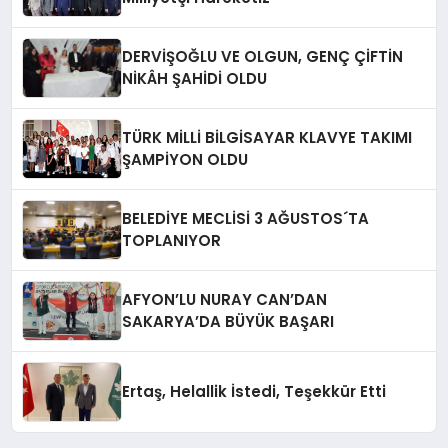
DERVİŞOĞLU VE OLGUN, GENÇ ÇİFTİN
NİKÂH ŞAHİDİ OLDU
TÜRK MİLLİ BİLGİSAYAR KLAVYE TAKIMI
ŞAMPİYON OLDU
BELEDİYE MECLİSİ 3 AĞUSTOS´TA
TOPLANIYOR
AFYON’LU NURAY CAN’DAN
SAKARYA’DA BÜYÜK BAŞARI
Ertaş, Helallik İstedi, Teşekkür Etti