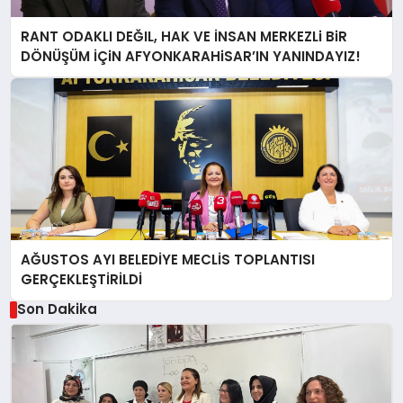
RANT ODAKLI DEĞIL, HAK VE İNSAN MERKEZLi BiR
DÖNÜŞÜM İÇiN AFYONKARAHiSAR’IN YANINDAYIZ!
AĞUSTOS AYI BELEDİYE MECLİS TOPLANTISI
GERÇEKLEŞTİRİLDİ
Son Dakika