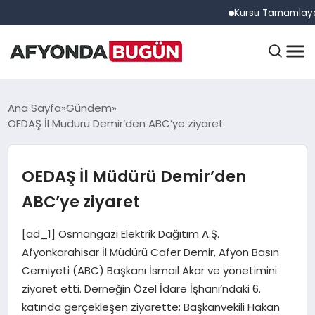
Kursu Tamamlayan Sürüc
ANASAYFA
Ana Sayfa
Gündem
OEDAŞ İl Müdürü Demir’den ABC’ye ziyaret
GÜNDEM
OEDAŞ İl Müdürü Demir’den
ABC’ye ziyaret
EĞITIM
[ad_1] Osmangazi Elektrik Dağıtım A.Ş.
Afyonkarahisar İl Müdürü Cafer Demir, Afyon Basın
DÜNYA
Cemiyeti (ABC) Başkanı İsmail Akar ve yönetimini
ziyaret etti. Derneğin Özel İdare İşhanı’ndaki 6.
katında gerçekleşen ziyarette; Başkanvekili Hakan
EKONOMI