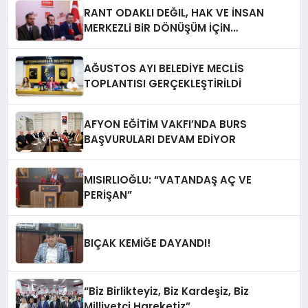
RANT ODAKLI DEĞIL, HAK VE İNSAN
MERKEZLi BiR DÖNÜŞÜM İÇiN
AFYONKARAHiSAR’IN YANINDAYIZ!
AĞUSTOS AYI BELEDİYE MECLİS
TOPLANTISI GERÇEKLEŞTİRİLDİ
AFYON EĞİTİM VAKFI’NDA BURS
BAŞVURULARI DEVAM EDİYOR
MISIRLIOĞLU: “VATANDAŞ AÇ VE
PERİŞAN”
BIÇAK KEMİĞE DAYANDI!
“Biz Birlikteyiz, Biz Kardeşiz, Biz
Milliyetçi Hareketiz”