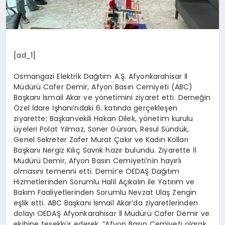
[ad_1]
Osmangazi Elektrik Dağıtım A.Ş. Afyonkarahisar İl
Müdürü Cafer Demir, Afyon Basın Cemiyeti (ABC)
Başkanı İsmail Akar ve yönetimini ziyaret etti. Derneğin
Özel İdare İşhanı’ndaki 6. katında gerçekleşen
ziyarette; Başkanvekili Hakan Dilek, yönetim kurulu
üyeleri Polat Yılmaz, Soner Gürsan, Resul Sündük,
Genel Sekreter Zafer Murat Çakır ve Kadın Kolları
Başkanı Nergiz Kılıç Savrık hazır bulundu. Ziyarette İl
Müdürü Demir, Afyon Basın Cemiyeti’nin hayırlı
olmasını temenni etti. Demir’e OEDAŞ Dağıtım
Hizmetlerinden Sorumlu Halil Açıkalın ile Yatırım ve
Bakım Faaliyetlerinden Sorumlu Nevzat Ulaş Zengin
eşlik etti. ABC Başkanı İsmail Akar’da ziyaretlerinden
dolayı OEDAŞ Afyonkarahisar İl Müdürü Cafer Demir ve
ekibine teşekkür ederek, “Afyon Basın Cemiyeti olarak