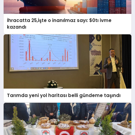
İhracatta 25,İşte o inanılmaz sayı: $0tı ivme
kazandı
Tarımda yeni yol haritası belli gündeme taşındı