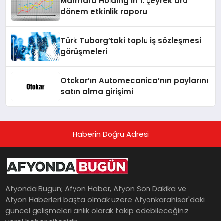
Marmara Holding’in 1. çeyrek ara
dönem etkinlik raporu
Türk Tuborg’taki toplu iş sözleşmesi
görüşmeleri
Otokar’ın Automecanica’nın paylarını
satın alma girişimi
Haberin Doğru Adresi
Afyonda Bugün; Afyon Haber, Afyon Son Dakika ve
Afyon Haberleri başta olmak üzere Afyonkarahisar'daki
güncel gelişmeleri anlık olarak takip edebileceğiniz