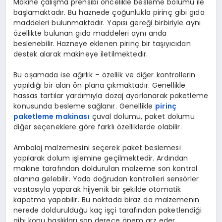
Makine çalışma prensibi öncelikle besleme bölümü ile
başlamaktadır. Bu haznede çoğunlukla pirinç gibi gıda
maddeleri bulunmaktadır. Yapısı gereği birbiriyle aynı
özellikte bulunan gıda maddeleri aynı anda
beslenebilir. Hazneye eklenen pirinç bir taşıyıcıdan
destek alarak makineye iletilmektedir.
Bu aşamada ise ağırlık – özellik ve diğer kontrollerin
yapıldığı bir alan ön plana çıkmaktadır. Genellikle
hassas tartılar yardımıyla dozaj ayarlanarak paketleme
konusunda besleme sağlanır. Genellikle
pirinç
paketleme makinası
çuval dolumu, paket dolumu
diğer seçeneklere göre farklı özelliklerde olabilir.
Ambalaj malzemesini seçerek paket beslemesi
yapılarak dolum işlemine geçilmektedir. Ardından
makine tarafından doldurulan malzeme son kontrol
alanına gelebilir. Yada doğrudan kontrolleri sensörler
vasıtasıyla yaparak hijyenik bir şekilde otomatik
kapatma yapabilir. Bu noktada biraz da malzemenin
nerede doldurulduğu kaç işçi tarafından paketlendiği
gibi konu başlıkları son derece önem arz eder.