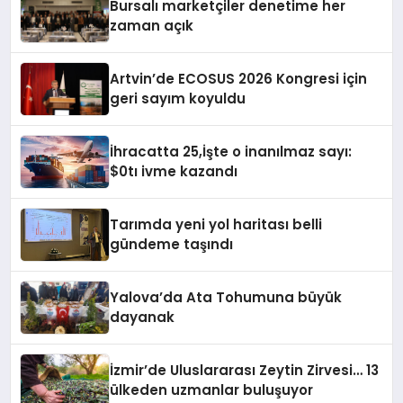
Bursalı marketçiler denetime her
zaman açık
Artvin’de ECOSUS 2026 Kongresi için
geri sayım koyuldu
İhracatta 25,İşte o inanılmaz sayı:
$0tı ivme kazandı
Tarımda yeni yol haritası belli
gündeme taşındı
Yalova’da Ata Tohumuna büyük
dayanak
İzmir’de Uluslararası Zeytin Zirvesi… 13
ülkeden uzmanlar buluşuyor