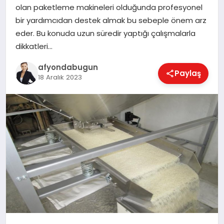
olan paketleme makineleri olduğunda profesyonel
bir yardımcıdan destek almak bu sebeple önem arz
eder. Bu konuda uzun süredir yaptığı çalışmalarla
MAGAZIN
dikkatleri…
afyondabugun
Paylaş
SAĞLIK
18 Aralık 2023
SIYASET
SPOR
YAŞAM