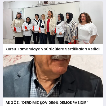
Kursu Tamamlayan Sürücülere Sertifikaları Verildi
AKGÖZ: “DERDİMİZ ŞOV DEĞİL DEMOKRASİDİR”