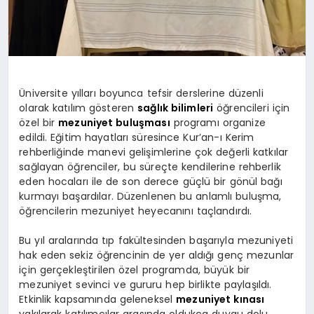
Üniversite yılları boyunca tefsir derslerine düzenli
olarak katılım gösteren
sağlık bilimleri
öğrencileri için
özel bir
mezuniyet buluşması
programı organize
edildi. Eğitim hayatları süresince Kur’an-ı Kerim
rehberliğinde manevi gelişimlerine çok değerli katkılar
sağlayan öğrenciler, bu süreçte kendilerine rehberlik
eden hocaları ile de son derece güçlü bir gönül bağı
kurmayı başardılar. Düzenlenen bu anlamlı buluşma,
öğrencilerin mezuniyet heyecanını taçlandırdı.
Bu yıl aralarında tıp fakültesinden başarıyla mezuniyeti
hak eden sekiz öğrencinin de yer aldığı genç mezunlar
için gerçekleştirilen özel programda, büyük bir
mezuniyet sevinci ve gururu hep birlikte paylaşıldı.
Etkinlik kapsamında geleneksel
mezuniyet kınası
yakılarak katılımcılar arasında oldukça duygu dolu