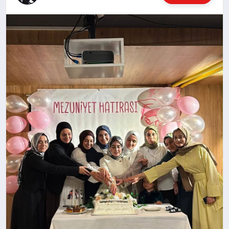
MAGAZIN
SAĞLIK
SIYASET
SPOR
YAŞAM