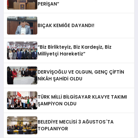
PERİŞAN”
BIÇAK KEMİĞE DAYANDI!
“Biz Birlikteyiz, Biz Kardeşiz, Biz
Milliyetçi Hareketiz”
DERVİŞOĞLU VE OLGUN, GENÇ ÇİFTİN
NİKÂH ŞAHİDİ OLDU
TÜRK MİLLİ BİLGİSAYAR KLAVYE TAKIMI
ŞAMPİYON OLDU
BELEDİYE MECLİSİ 3 AĞUSTOS´TA
TOPLANIYOR