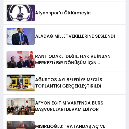
Afyonspor’u Öldürmeyin
ALADAĞ MİLLETVEKİLLERİNE SESLENDİ
RANT ODAKLI DEĞIL, HAK VE İNSAN
MERKEZLi BiR DÖNÜŞÜM İÇiN
AFYONKARAHiSAR’IN YANINDAYIZ!
AĞUSTOS AYI BELEDİYE MECLİS
TOPLANTISI GERÇEKLEŞTİRİLDİ
AFYON EĞİTİM VAKFI’NDA BURS
BAŞVURULARI DEVAM EDİYOR
MISIRLIOĞLU: “VATANDAŞ AÇ VE