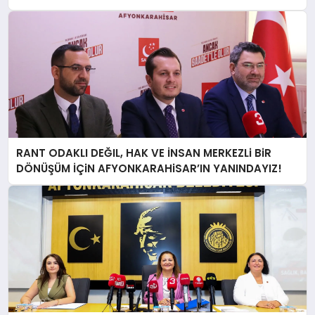
RANT ODAKLI DEĞIL, HAK VE İNSAN MERKEZLi BiR
DÖNÜŞÜM İÇiN AFYONKARAHiSAR’IN YANINDAYIZ!