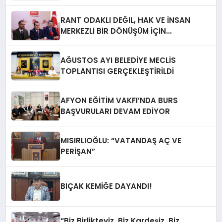
RANT ODAKLI DEĞIL, HAK VE İNSAN
MERKEZLi BiR DÖNÜŞÜM İÇiN
AFYONKARAHiSAR’IN YANINDAYIZ!
AĞUSTOS AYI BELEDİYE MECLİS
TOPLANTISI GERÇEKLEŞTİRİLDİ
AFYON EĞİTİM VAKFI’NDA BURS
BAŞVURULARI DEVAM EDİYOR
MISIRLIOĞLU: “VATANDAŞ AÇ VE
PERİŞAN”
BIÇAK KEMİĞE DAYANDI!
“Biz Birlikteyiz, Biz Kardeşiz, Biz