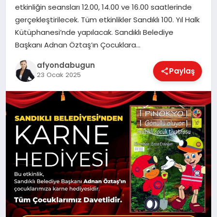
etkinliğin seansları 12.00, 14.00 ve 16.00 saatlerinde
gerçekleştirilecek. Tüm etkinlikler Sandıklı 100. Yıl Halk
Kütüphanesi’nde yapılacak. Sandıklı Belediye
MAGAZIN
Başkanı Adnan Öztaş’ın Çocuklara…
afyondabugun
Paylaş
SAĞLIK
23 Ocak 2025
SIYASET
SPOR
YAŞAM