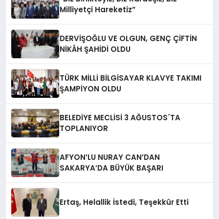
Milliyetçi Hareketiz”
DERVİŞOĞLU VE OLGUN, GENÇ ÇİFTİN
NİKÂH ŞAHİDİ OLDU
TÜRK MİLLİ BİLGİSAYAR KLAVYE TAKIMI
ŞAMPİYON OLDU
BELEDİYE MECLİSİ 3 AĞUSTOS´TA
TOPLANIYOR
AFYON’LU NURAY CAN’DAN
SAKARYA’DA BÜYÜK BAŞARI
Ertaş, Helallik İstedi, Teşekkür Etti