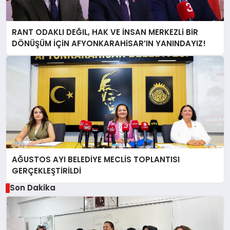
RANT ODAKLI DEĞIL, HAK VE İNSAN MERKEZLi BiR
DÖNÜŞÜM İÇiN AFYONKARAHiSAR’IN YANINDAYIZ!
AĞUSTOS AYI BELEDİYE MECLİS TOPLANTISI
GERÇEKLEŞTİRİLDİ
Son Dakika