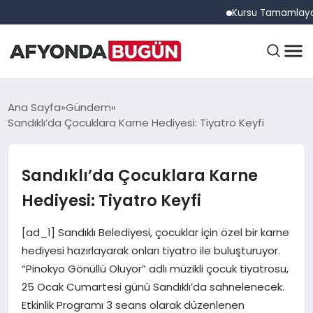
Kursu Tamamlayan Sürücü
ANASAYFA
Ana Sayfa
Gündem
Sandıklı’da Çocuklara Karne Hediyesi: Tiyatro Keyfi
GÜNDEM
Sandıklı’da Çocuklara Karne
Hediyesi: Tiyatro Keyfi
EĞITIM
[ad_1] Sandıklı Belediyesi, çocuklar için özel bir karne
hediyesi hazırlayarak onları tiyatro ile buluşturuyor.
DÜNYA
“Pinokyo Gönüllü Oluyor” adlı müzikli çocuk tiyatrosu,
25 Ocak Cumartesi günü Sandıklı’da sahnelenecek.
Etkinlik Programı 3 seans olarak düzenlenen
EKONOMI