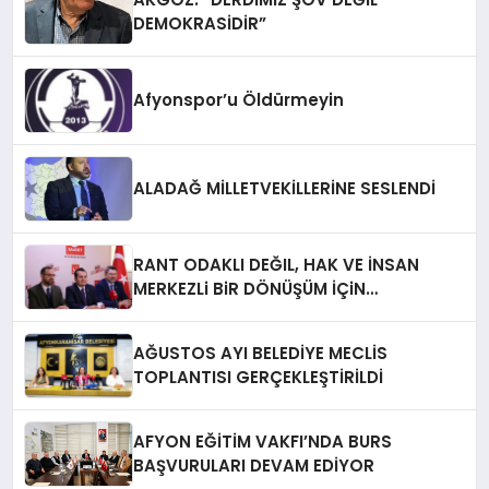
DEMOKRASİDİR”
Afyonspor’u Öldürmeyin
ALADAĞ MİLLETVEKİLLERİNE SESLENDİ
RANT ODAKLI DEĞIL, HAK VE İNSAN
MERKEZLi BiR DÖNÜŞÜM İÇiN
AFYONKARAHiSAR’IN YANINDAYIZ!
AĞUSTOS AYI BELEDİYE MECLİS
TOPLANTISI GERÇEKLEŞTİRİLDİ
AFYON EĞİTİM VAKFI’NDA BURS
BAŞVURULARI DEVAM EDİYOR