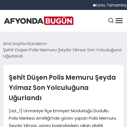
Kursu Tamamlayan Sürüc
ANASAYFA
Ana Sayfa
Gündem
Şehit Düşen Polis Memuru Şeyda Yılmaz Son Yolculuğuna
Uğurlandı
GÜNDEM
Şehit Düşen Polis Memuru Şeyda
EĞITIM
Yılmaz Son Yolculuğuna
Uğurlandı
DÜNYA
[ad_1] Ümraniye İlçe Emniyet Müdürlüğü Dudullu
Polis Merkezi Amirliği’nde görev yapan Polis Memuru
Şeyda Yılmaz, görev başındayken çıkan silahlı
EKONOMI