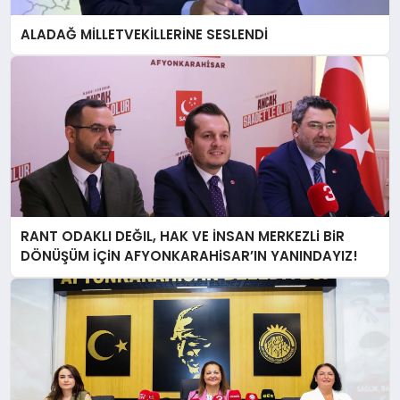
ALADAĞ MİLLETVEKİLLERİNE SESLENDİ
RANT ODAKLI DEĞIL, HAK VE İNSAN MERKEZLi BiR
DÖNÜŞÜM İÇiN AFYONKARAHiSAR’IN YANINDAYIZ!