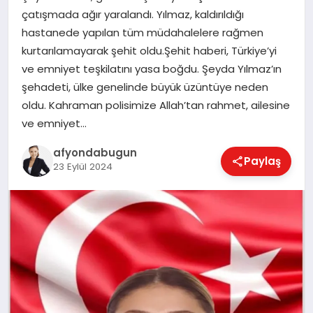
çatışmada ağır yaralandı. Yılmaz, kaldırıldığı
hastanede yapılan tüm müdahalelere rağmen
kurtarılamayarak şehit oldu.Şehit haberi, Türkiye’yi
MAGAZIN
ve emniyet teşkilatını yasa boğdu. Şeyda Yılmaz’ın
şehadeti, ülke genelinde büyük üzüntüye neden
SAĞLIK
oldu. Kahraman polisimize Allah’tan rahmet, ailesine
ve emniyet…
afyondabugun
SIYASET
Paylaş
23 Eylül 2024
SPOR
YAŞAM