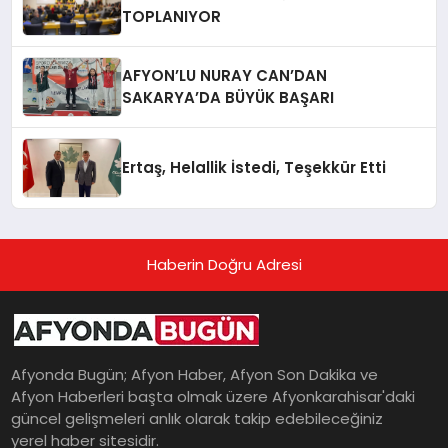
TOPLANIYOR
AFYON’LU NURAY CAN’DAN
SAKARYA’DA BÜYÜK BAŞARI
Ertaş, Helallik İstedi, Teşekkür Etti
Haberin Doğru Adresi
Afyonda Bugün; Afyon Haber, Afyon Son Dakika ve
Afyon Haberleri başta olmak üzere Afyonkarahisar'daki
güncel gelişmeleri anlık olarak takip edebileceğiniz
yerel haber sitesidir.