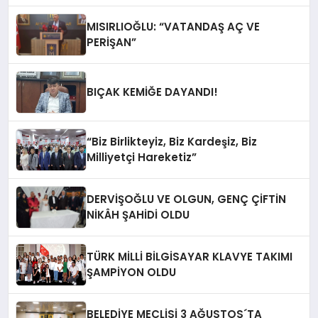
MISIRLIOĞLU: “VATANDAŞ AÇ VE
PERİŞAN”
BIÇAK KEMİĞE DAYANDI!
“Biz Birlikteyiz, Biz Kardeşiz, Biz
Milliyetçi Hareketiz”
DERVİŞOĞLU VE OLGUN, GENÇ ÇİFTİN
NİKÂH ŞAHİDİ OLDU
TÜRK MİLLİ BİLGİSAYAR KLAVYE TAKIMI
ŞAMPİYON OLDU
BELEDİYE MECLİSİ 3 AĞUSTOS´TA