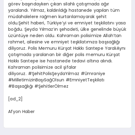
görev başındayken çıkan silahlı çatışmada ağır
yaralandı. Yılmaz, kaldırıldığı hastanede yapılan tüm
müdahalelere rağmen kurtarılamayarak şehit
oldu.Şehit haberi, Türkiye’yi ve emniyet teşkilatını yasa
boğdu. Şeyda Yılmaz’ın şehadeti, ülke genelinde büyük
üzüntüye neden oldu. Kahraman polisimize Allah’tan
rahmet, ailesine ve emniyet teşkilatımıza başsağlığı
diliyoruz. Polis Memuru Kürşat Hakkı Sarıtepe YaralıAynı
çatışmada yaralanan bir diğer polis memuru Kürşat
Hakkı Sarıtepe ise hastanede tedavi altına alındı.
Kahraman polisimize acil şifalar
diliyoruz. #ŞehitPolisŞeydaYılmaz #Ümraniye
#MilletimizinBaşıSağOlsun #EmniyetTeşkilatı
#Başsağlığı #ŞehitlerÖlmez
[ad_2]
Afyon Haber