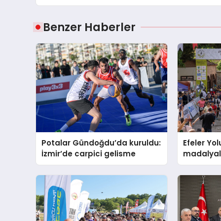
Benzer Haberler
Potalar Gündoğdu’da kuruldu:
Efeler Yol
İzmir’de carpici gelisme
madalyala
carpici g