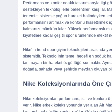
Performans ve konfor odaklı tasarımlarıyla ilgi g
destekleyen teknolojilerle beklentileri karşılar. M
ter emici sistemle yoğun hareket halindeyken ter
performansını artırmak ve konforlu hissettirmek i
kalmanızı mümkün kılar. Yüksek performanslı mikr
kıyafetlere kadar çeşitli spor ürünlerinde efektif
Nike’ın trend spor giyim teknolojileri arasında ye
sistemidir. Teknolojinin temel hedefi en soğuk ha
tanımayan bir hareket özgürlüğü sunmaktır. Ayrıc
doğada, sahada veya şehirde meydan okuyan bir
Nike Koleksiyonlarında Öne Ç
Nike koleksiyonları performans, stil ve konforu ön
verir. Nike erkek koleksiyonunda yer alan Air Max
tasarımlarıyla üstün konfor sağlar. Gözle görülür