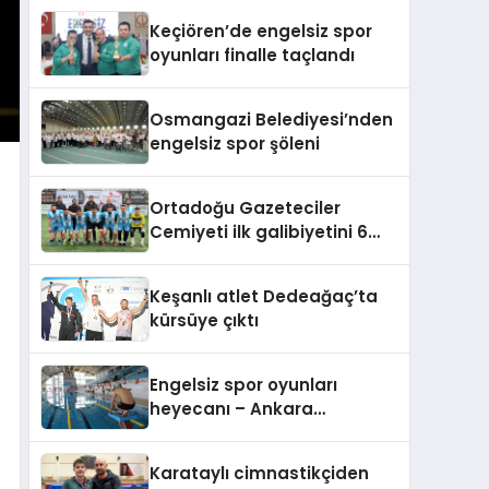
Keçiören’de engelsiz spor
oyunları finalle taçlandı
Osmangazi Belediyesi’nden
engelsiz spor şöleni
Ortadoğu Gazeteciler
Cemiyeti ilk galibiyetini 6
golle edindi
Keşanlı atlet Dedeağaç’ta
kürsüye çıktı
Engelsiz spor oyunları
heyecanı – Ankara
Keçiören’de
Karataylı cimnastikçiden