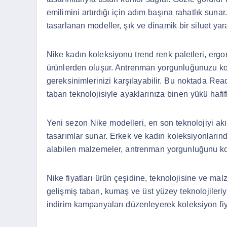
emilimini artırdığı için adım başına rahatlık suna
tasarlanan modeller, şık ve dinamik bir siluet yara
Nike kadın koleksiyonu trend renk paletleri, erg
ürünlerden oluşur. Antrenman yorgunluğunuzu konf
gereksinimlerinizi karşılayabilir. Bu noktada Re
taban teknolojisiyle ayaklarınıza binen yükü hafifl
Yeni sezon Nike modelleri, en son teknolojiyi akıl
tasarımlar sunar. Erkek ve kadın koleksiyonların
alabilen malzemeler, antrenman yorgunluğunu ko
Nike fiyatları ürün çeşidine, teknolojisine ve ma
gelişmiş taban, kumaş ve üst yüzey teknolojileriy
indirim kampanyaları düzenleyerek koleksiyon fiya