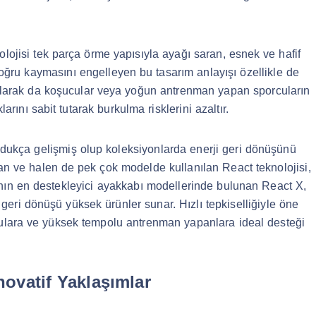
lojisi tek parça örme yapısıyla ayağı saran, esnek ve hafif
oğru kaymasını engelleyen bu tasarım anlayışı özellikle de
ı olarak da koşucular veya yoğun antrenman yapan sporcuların
rını sabit tutarak burkulma risklerini azaltır.
ldukça gelişmiş olup koleksiyonlarda enerji geri dönüşünü
ılan ve halen de pek çok modelde kullanılan React teknolojisi,
nın en destekleyici ayakkabı modellerinde bulunan React X,
geri dönüşü yüksek ürünler sunar. Hızlı tepkiselliğiyle öne
ulara ve yüksek tempolu antrenman yapanlara ideal desteği
novatif Yaklaşımlar