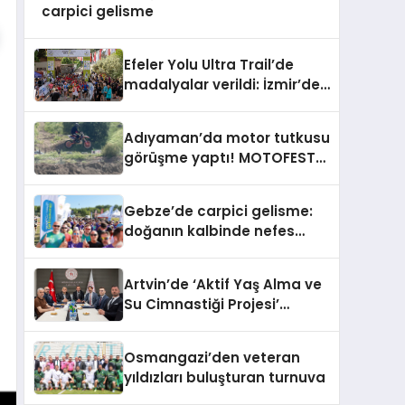
carpici gelisme
Efeler Yolu Ultra Trail’de
madalyalar verildi: İzmir’de
carpici gelisme
Adıyaman’da motor tutkusu
görüşme yaptı! MOTOFEST
2026’ya yoğun ilgi
Gebze’de carpici gelisme:
doğanın kalbinde nefes
kesen yarış
Artvin’de ‘Aktif Yaş Alma ve
Su Cimnastiği Projesi’
devreye sokuldu
Osmangazi’den veteran
yıldızları buluşturan turnuva