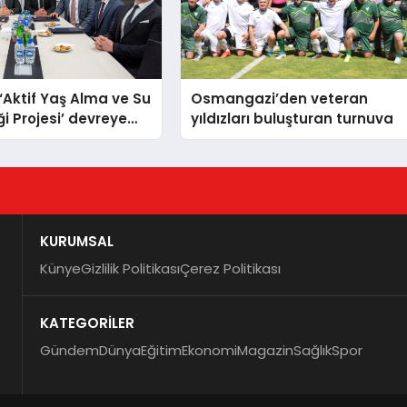
 ‘Aktif Yaş Alma ve Su
Osmangazi’den veteran
i Projesi’ devreye
yıldızları buluşturan turnuva
KURUMSAL
Künye
Gizlilik Politikası
Çerez Politikası
KATEGORİLER
Gündem
Dünya
Eğitim
Ekonomi
Magazin
Sağlık
Spor