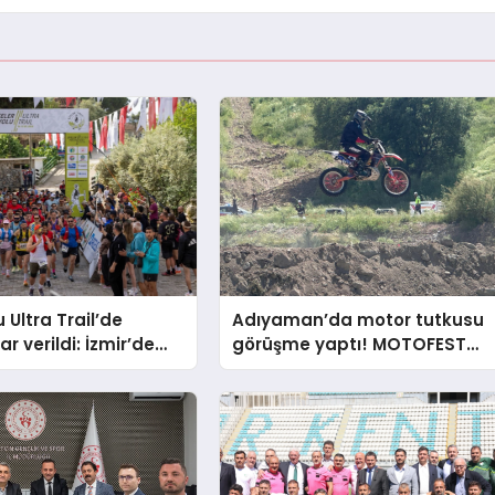
u Ultra Trail’de
Adıyaman’da motor tutkusu
r verildi: İzmir’de
görüşme yaptı! MOTOFEST
elisme
2026’ya yoğun ilgi