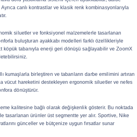
r. Ayrıca canlı kontrastlar ve klasik renk kombinasyonlarıyla
tır.
onomik siluetler ve fonksiyonel malzemelerle tasarlanan
orla buluşturan ayakkabı modelleri farklı özellikleriyle
act köpük tabanıyla enerji geri dönüşü sağlayabilir ve ZoomX
etebilirsiniz.
lı kumaşlarla birleştiren ve tabanların darbe emilimini artıran
da vücut hareketini destekleyen ergonomik siluetler ve nefes
nfora dönüştürür.
lzeme kalitesine bağlı olarak değişkenlik gösterir. Bu noktada
le tasarlanan ürünler üst segmentte yer alır. Sportive, Nike
tlarını günceller ve bütçenize uygun fırsatlar sunar