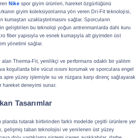
ören
Nike
spor giyim ürünleri, hareket özgürlüğünü
arkanın giyim koleksiyonlarına yön veren Dri-Fit teknolojisi,
in kumaştan uzaklaştırılmasını sağlar. Sporcuların
çin geliştirilen bu teknoloji yoğun antrenmanlarda dahi kuru
o fiber yapısıyla ve esnek kumaşıyla alt giyimden üst
 nem yönetimi sağlar.
r alan Therma-Fit, yenilikçi ve performans odaklı bir yalıtım
va koşullarda bile vücut ısısını korumak ve sporculara engel
a apre yüzey işlemiyle su ve rüzgara karşı direnç sağlayarak
 hareket deneyimi sunar.
ıkan Tasarımlar
 planda tutarak birbirinden farklı modelde çeşitli ürünlere yer
, gelişmiş taban teknolojisi ve yenilenen üst yüzey
 hava dolu yastıklama sistemi içeren ayakkabılar, darbe