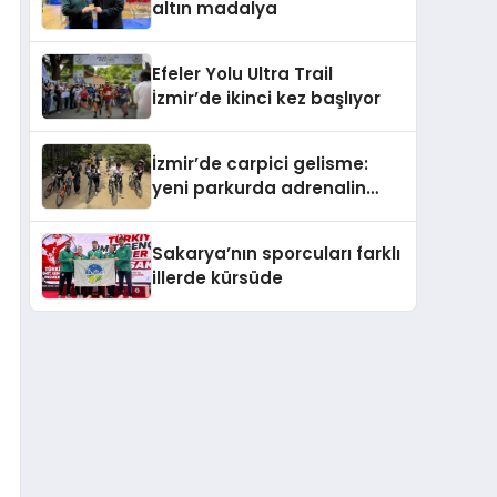
altın madalya
Efeler Yolu Ultra Trail
İzmir’de ikinci kez başlıyor
İzmir’de carpici gelisme:
yeni parkurda adrenalin
dolu festival
Sakarya’nın sporcuları farklı
illerde kürsüde