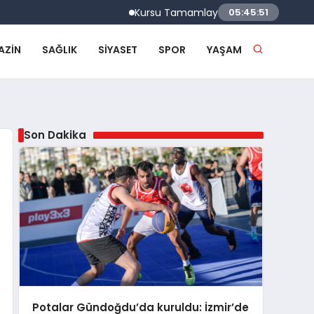
Kursu Tamamlayan Sürücülere Sertifikaları V
05:45:52
AZIN
SAĞLIK
SIYASET
SPOR
YAŞAM
Son Dakika
Potalar Gündoğdu’da kuruldu: İzmir’de