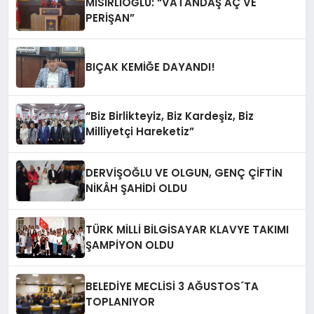
MISIRLIOĞLU: “VATANDAŞ AÇ VE
PERİŞAN”
BIÇAK KEMİĞE DAYANDI!
“Biz Birlikteyiz, Biz Kardeşiz, Biz
Milliyetçi Hareketiz”
DERVİŞOĞLU VE OLGUN, GENÇ ÇİFTİN
NİKÂH ŞAHİDİ OLDU
TÜRK MİLLİ BİLGİSAYAR KLAVYE TAKIMI
ŞAMPİYON OLDU
BELEDİYE MECLİSİ 3 AĞUSTOS´TA
TOPLANIYOR