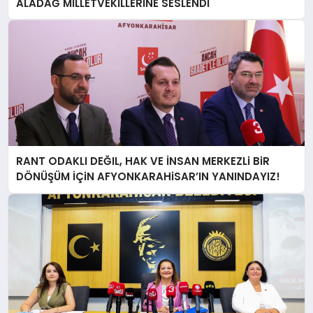
ALADAĞ MİLLETVEKİLLERİNE SESLENDİ
RANT ODAKLI DEĞIL, HAK VE İNSAN MERKEZLi BiR
DÖNÜŞÜM İÇiN AFYONKARAHiSAR’IN YANINDAYIZ!