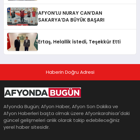
AFYON’LU NURAY CAN’DAN
SAKARYA’DA BÜYÜK BAŞARI
Ertaş, Helallik İstedi, Teşekkür Etti
Haberin Doğru Adresi
Afyonda Bugün; Afyon Haber, Afyon Son Dakika ve
Afyon Haberleri başta olmak üzere Afyonkarahisar'daki
güncel gelişmeleri anlık olarak takip edebileceğiniz
yerel haber sitesidir.