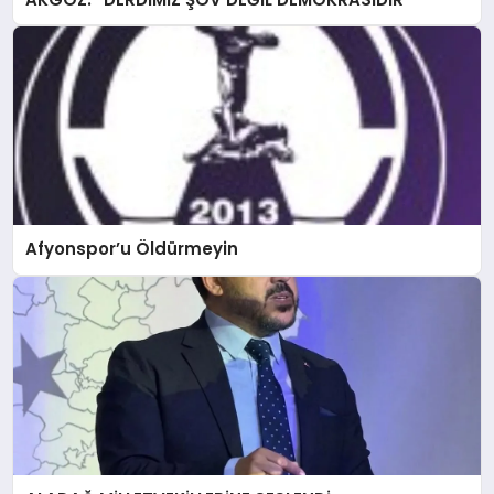
Afyonspor’u Öldürmeyin