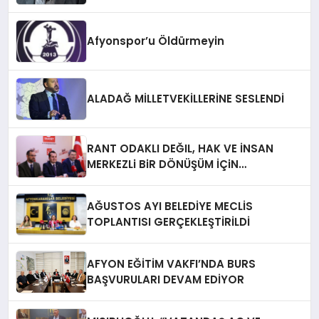
Afyonspor’u Öldürmeyin
ALADAĞ MİLLETVEKİLLERİNE SESLENDİ
RANT ODAKLI DEĞIL, HAK VE İNSAN
MERKEZLi BiR DÖNÜŞÜM İÇiN
AFYONKARAHiSAR’IN YANINDAYIZ!
AĞUSTOS AYI BELEDİYE MECLİS
TOPLANTISI GERÇEKLEŞTİRİLDİ
AFYON EĞİTİM VAKFI’NDA BURS
BAŞVURULARI DEVAM EDİYOR