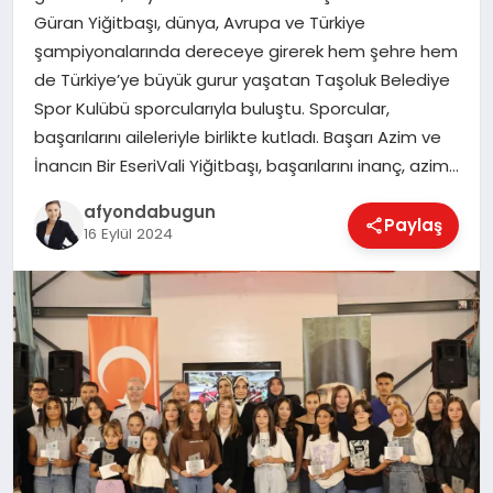
Güran Yiğitbaşı, dünya, Avrupa ve Türkiye
şampiyonalarında dereceye girerek hem şehre hem
de Türkiye’ye büyük gurur yaşatan Taşoluk Belediye
MAGAZIN
Spor Kulübü sporcularıyla buluştu. Sporcular,
başarılarını aileleriyle birlikte kutladı. Başarı Azim ve
SAĞLIK
İnancın Bir EseriVali Yiğitbaşı, başarılarını inanç, azim…
afyondabugun
Paylaş
16 Eylül 2024
SIYASET
SPOR
YAŞAM