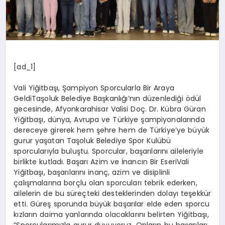
[ad_1]
Vali Yiğitbaşı, Şampiyon Sporcularla Bir Araya
GeldiTaşoluk Belediye Başkanlığı’nın düzenlediği ödül
gecesinde, Afyonkarahisar Valisi Doç. Dr. Kübra Güran
Yiğitbaşı, dünya, Avrupa ve Türkiye şampiyonalarında
dereceye girerek hem şehre hem de Türkiye’ye büyük
gurur yaşatan Taşoluk Belediye Spor Kulübü
sporcularıyla buluştu. Sporcular, başarılarını aileleriyle
birlikte kutladı. Başarı Azim ve İnancın Bir EseriVali
Yiğitbaşı, başarılarını inanç, azim ve disiplinli
çalışmalarına borçlu olan sporcuları tebrik ederken,
ailelerin de bu süreçteki desteklerinden dolayı teşekkür
etti. Güreş sporunda büyük başarılar elde eden sporcu
kızların daima yanlarında olacaklarını belirten Yiğitbaşı,
“Sporcularımızla gurur duyuyoruz. Onların bu başarıları