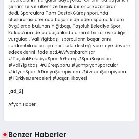
şehrimize ve ülkemize büyük bir onur kazandırdı”
dedi. Sporculara Tam DestekGüreş sporunda
uluslararası arenada başarı elde eden sporcu kızlara
övgülerde bulunan Yiğitbaşı, Taşoluk Belediye Spor
Kulübü’nün de bu başarılarda önemli bir rol oynadığını
vurguladı. Vali Yiğitbaşı, sporcuların başarılarını
sürdürebilmeleri için her türlü desteği vermeye devam
edeceklerini ifade etti.#Afyonkarahisar
#TaşolukBelediyeSpor #Güreş #SporBaşarıları
#ValiYiğitbaşı #GüreşSporu #ŞampiyonSporcular
#AfyonSpor #DünyaŞampiyonu #AvrupaŞampiyonu
#TürkiyeDereceleri #BaşarıHikayesi
[ad_2]
Afyon Haber
Benzer Haberler