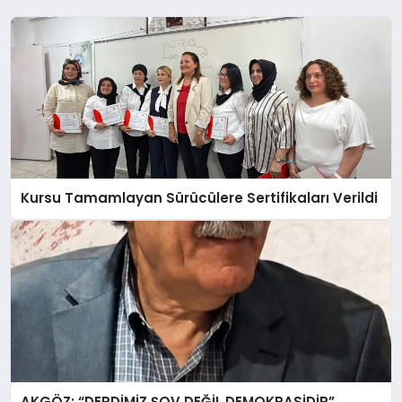
Kursu Tamamlayan Sürücülere Sertifikaları Verildi
AKGÖZ: “DERDİMİZ ŞOV DEĞİL DEMOKRASİDİR”