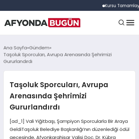
Kursu Tamamlayan Sürüc
ANASAYFA
Ana Sayfa
Gündem
Taşoluk Sporcuları, Avrupa Arenasında Şehrimizi
Gururlandırdı
GÜNDEM
Taşoluk Sporcuları, Avrupa
EĞITIM
Arenasında Şehrimizi
Gururlandırdı
DÜNYA
[ad_1] Vali Yiğitbaşı, Şampiyon Sporcularla Bir Araya
GeldiTaşoluk Belediye Başkanlığı’nın düzenlediği ödül
gecesinde, Afyonkarahisar Valisi Doç. Dr. Kübra
EKONOMI