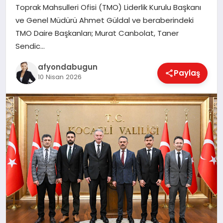
Toprak Mahsulleri Ofisi (TMO) Liderlik Kurulu Başkanı
ve Genel Müdürü Ahmet Güldal ve beraberindeki
TMO Daire Başkanları; Murat Canbolat, Taner
MAGAZIN
Sendic…
afyondabugun
Paylaş
SAĞLIK
10 Nisan 2026
SIYASET
SPOR
YAŞAM