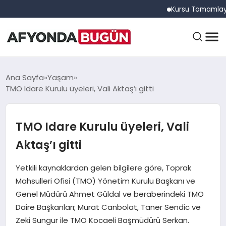
Kursu Tamamlayan Sürü
ANASAYFA
Ana Sayfa
Yaşam
TMO Idare Kurulu üyeleri, Vali Aktaş’ı gitti
GÜNDEM
TMO Idare Kurulu üyeleri, Vali
Aktaş’ı gitti
EĞITIM
Yetkili kaynaklardan gelen bilgilere göre, Toprak
Mahsulleri Ofisi (TMO) Yönetim Kurulu Başkanı ve
DÜNYA
Genel Müdürü Ahmet Güldal ve beraberindeki TMO
Daire Başkanları; Murat Canbolat, Taner Sendic ve
Zeki Sungur ile TMO Kocaeli Başmüdürü Serkan.
EKONOMI