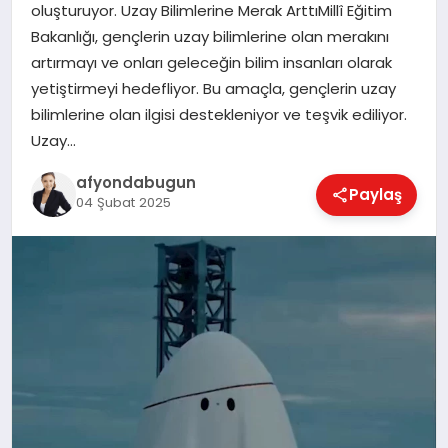
oluşturuyor. Uzay Bilimlerine Merak ArttıMillî Eğitim
Bakanlığı, gençlerin uzay bilimlerine olan merakını
artırmayı ve onları geleceğin bilim insanları olarak
MAGAZIN
yetiştirmeyi hedefliyor. Bu amaçla, gençlerin uzay
bilimlerine olan ilgisi destekleniyor ve teşvik ediliyor.
Uzay…
SAĞLIK
afyondabugun
Paylaş
04 Şubat 2025
SIYASET
SPOR
YAŞAM