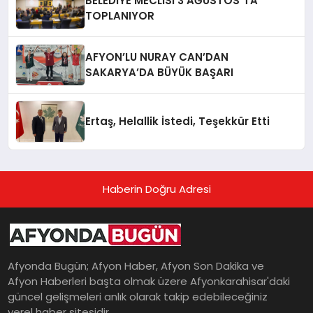
BELEDİYE MECLİSİ 3 AĞUSTOS´TA
TOPLANIYOR
AFYON’LU NURAY CAN’DAN
SAKARYA’DA BÜYÜK BAŞARI
Ertaş, Helallik İstedi, Teşekkür Etti
Haberin Doğru Adresi
Afyonda Bugün; Afyon Haber, Afyon Son Dakika ve
Afyon Haberleri başta olmak üzere Afyonkarahisar'daki
güncel gelişmeleri anlık olarak takip edebileceğiniz
yerel haber sitesidir.