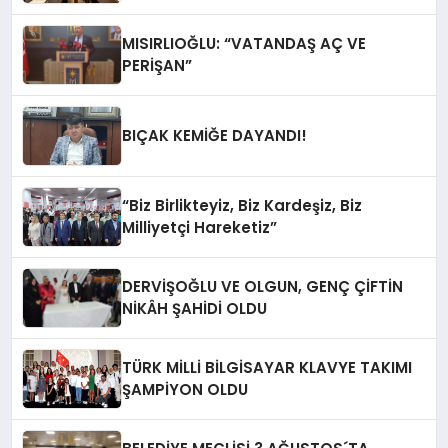
MISIRLIOĞLU: “VATANDAŞ AÇ VE
PERİŞAN”
BIÇAK KEMİĞE DAYANDI!
“Biz Birlikteyiz, Biz Kardeşiz, Biz
Milliyetçi Hareketiz”
DERVİŞOĞLU VE OLGUN, GENÇ ÇİFTİN
NİKÂH ŞAHİDİ OLDU
TÜRK MİLLİ BİLGİSAYAR KLAVYE TAKIMI
ŞAMPİYON OLDU