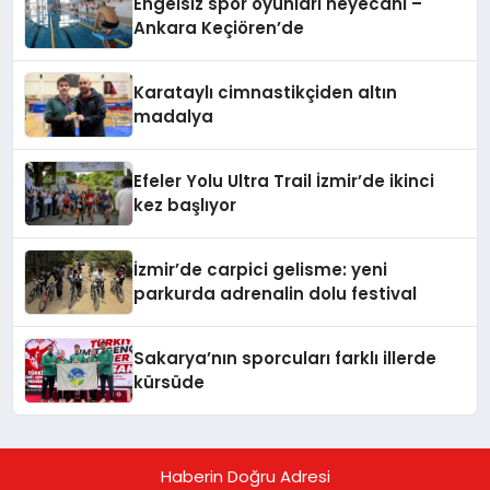
Engelsiz spor oyunları heyecanı –
Ankara Keçiören’de
Karataylı cimnastikçiden altın
madalya
Efeler Yolu Ultra Trail İzmir’de ikinci
kez başlıyor
İzmir’de carpici gelisme: yeni
parkurda adrenalin dolu festival
Sakarya’nın sporcuları farklı illerde
kürsüde
Haberin Doğru Adresi