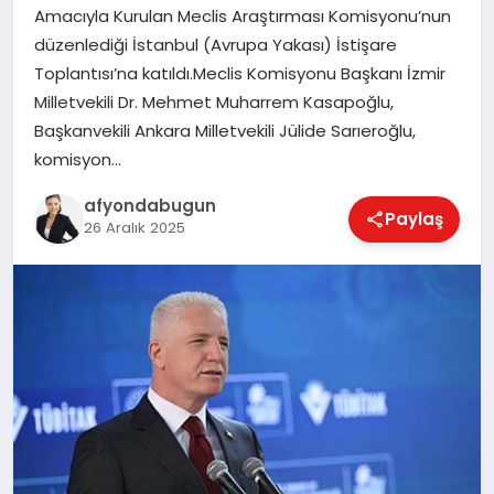
Amacıyla Kurulan Meclis Araştırması Komisyonu’nun
düzenlediği İstanbul (Avrupa Yakası) İstişare
Toplantısı’na katıldı.Meclis Komisyonu Başkanı İzmir
MAGAZIN
Milletvekili Dr. Mehmet Muharrem Kasapoğlu,
Başkanvekili Ankara Milletvekili Jülide Sarıeroğlu,
komisyon…
SAĞLIK
afyondabugun
Paylaş
26 Aralık 2025
SIYASET
SPOR
YAŞAM