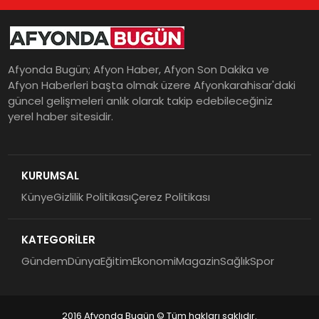
Afyonda Bugün; Afyon Haber, Afyon Son Dakika ve
Afyon Haberleri başta olmak üzere Afyonkarahisar'daki
güncel gelişmeleri anlık olarak takip edebileceğiniz
yerel haber sitesidir.
KURUMSAL
Künye
Gizlilik Politikası
Çerez Politikası
KATEGORİLER
Gündem
Dünya
Eğitim
Ekonomi
Magazin
Sağlık
Spor
2016 Afyonda Bugün © Tüm hakları saklıdır.