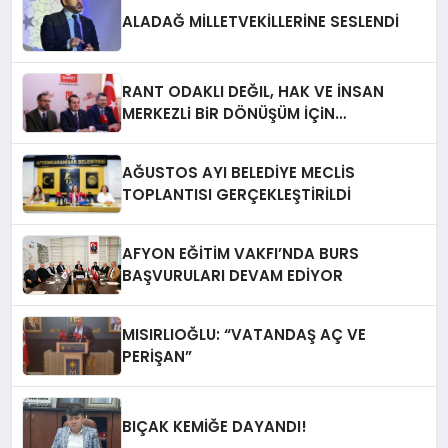
ALADAĞ MİLLETVEKİLLERİNE SESLENDİ
RANT ODAKLI DEĞIL, HAK VE İNSAN
MERKEZLi BiR DÖNÜŞÜM İÇiN
AFYONKARAHiSAR’IN YANINDAYIZ!
AĞUSTOS AYI BELEDİYE MECLİS
TOPLANTISI GERÇEKLEŞTİRİLDİ
AFYON EĞİTİM VAKFI’NDA BURS
BAŞVURULARI DEVAM EDİYOR
MISIRLIOĞLU: “VATANDAŞ AÇ VE
PERİŞAN”
BIÇAK KEMİĞE DAYANDI!