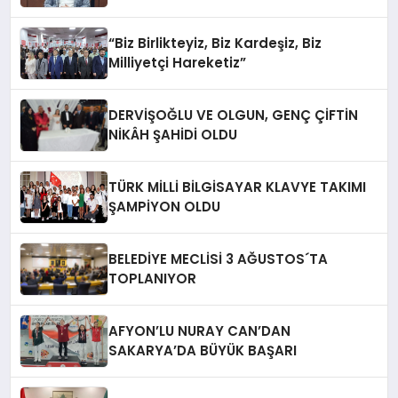
“Biz Birlikteyiz, Biz Kardeşiz, Biz
Milliyetçi Hareketiz”
DERVİŞOĞLU VE OLGUN, GENÇ ÇİFTİN
NİKÂH ŞAHİDİ OLDU
TÜRK MİLLİ BİLGİSAYAR KLAVYE TAKIMI
ŞAMPİYON OLDU
BELEDİYE MECLİSİ 3 AĞUSTOS´TA
TOPLANIYOR
AFYON’LU NURAY CAN’DAN
SAKARYA’DA BÜYÜK BAŞARI