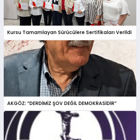
Kursu Tamamlayan Sürücülere Sertifikaları Verildi
AKGÖZ: “DERDİMİZ ŞOV DEĞİL DEMOKRASİDİR”