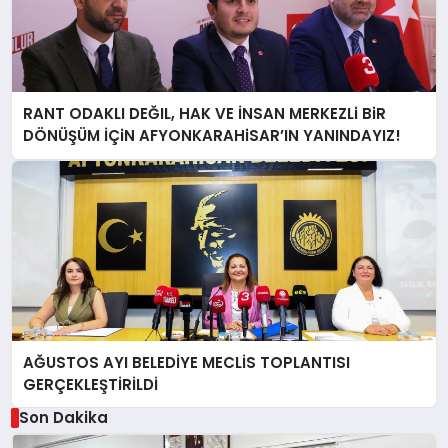
RANT ODAKLI DEĞIL, HAK VE İNSAN MERKEZLi BiR
DÖNÜŞÜM İÇiN AFYONKARAHiSAR’IN YANINDAYIZ!
AĞUSTOS AYI BELEDİYE MECLİS TOPLANTISI
GERÇEKLEŞTİRİLDİ
Son Dakika