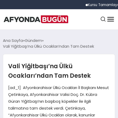
Kursu Tamamlayan Sürüc
ANASAYFA
Ana Sayfa
Gündem
Vali Yiğitbaşı’na Ülkü Ocakları’ndan Tam Destek
GÜNDEM
Vali Yiğitbaşı’na Ülkü
Ocakları’ndan Tam Destek
EĞITIM
[ad_1] Afyonkarahisar Ülkü Ocakları İl Başkanı Mesut
Çetinkaya, Afyonkarahisar Valisi Doç. Dr. Kübra
DÜNYA
Güran Yiğitbaşı’nın başıboş köpekler ile ilgili
talimatına tam destek verdi. Çetinkaya,
“Afyonkarahisar Ülkü Ocakları olarak, kanunlar
EKONOMI