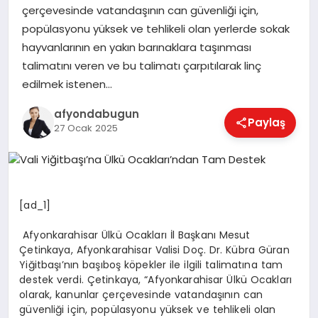
çerçevesinde vatandaşının can güvenliği için,
popülasyonu yüksek ve tehlikeli olan yerlerde sokak
hayvanlarının en yakın barınaklara taşınması
MAGAZIN
talimatını veren ve bu talimatı çarpıtılarak linç
edilmek istenen…
SAĞLIK
afyondabugun
Paylaş
27 Ocak 2025
SIYASET
[ad_1]
SPOR
Afyonkarahisar Ülkü Ocakları İl Başkanı Mesut
Çetinkaya, Afyonkarahisar Valisi Doç. Dr. Kübra Güran
YAŞAM
Yiğitbaşı’nın başıboş köpekler ile ilgili talimatına tam
destek verdi. Çetinkaya, “Afyonkarahisar Ülkü Ocakları
olarak, kanunlar çerçevesinde vatandaşının can
güvenliği için, popülasyonu yüksek ve tehlikeli olan