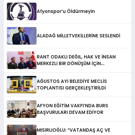
Afyonspor’u Öldürmeyin
ALADAĞ MİLLETVEKİLLERİNE SESLENDİ
RANT ODAKLI DEĞIL, HAK VE İNSAN
MERKEZLi BiR DÖNÜŞÜM İÇiN
AFYONKARAHiSAR’IN YANINDAYIZ!
AĞUSTOS AYI BELEDİYE MECLİS
TOPLANTISI GERÇEKLEŞTİRİLDİ
AFYON EĞİTİM VAKFI’NDA BURS
BAŞVURULARI DEVAM EDİYOR
MISIRLIOĞLU: “VATANDAŞ AÇ VE