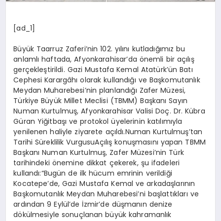
[ad_1]
Büyük Taarruz Zaferi’nin 102. yılını kutladığımız bu
anlamlı haftada, Afyonkarahisar’da önemli bir açılış
gerçekleştirildi. Gazi Mustafa Kemal Atatürk’ün Batı
Cephesi Karargâhı olarak kullandığı ve Başkomutanlık
Meydan Muharebesi’nin planlandığı Zafer Müzesi,
Türkiye Büyük Millet Meclisi (TBMM) Başkanı Sayın
Numan Kurtulmuş, Afyonkarahisar Valisi Doç. Dr. Kübra
Güran Yiğitbaşı ve protokol üyelerinin katılımıyla
yenilenen haliyle ziyarete açıldı.Numan Kurtulmuş’tan
Tarihi Süreklilik VurgusuAçılış konuşmasını yapan TBMM
Başkanı Numan Kurtulmuş, Zafer Müzesi’nin Türk
tarihindeki önemine dikkat çekerek, şu ifadeleri
kullandı:“Bugün de ilk hücum emrinin verildiği
Kocatepe’de, Gazi Mustafa Kemal ve arkadaşlarının
Başkomutanlık Meydan Muharebesi’ni başlattıkları ve
ardından 9 Eylül’de İzmir’de düşmanın denize
dökülmesiyle sonuçlanan büyük kahramanlık