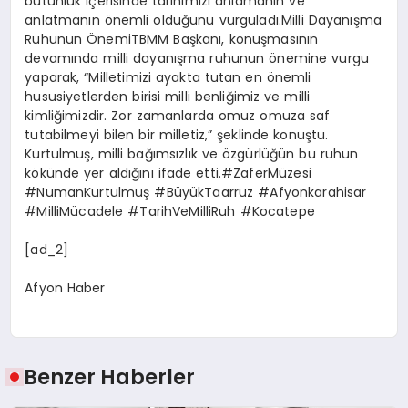
bütünlük içerisinde tarihimizi anlamanın ve
anlatmanın önemli olduğunu vurguladı.Milli Dayanışma
Ruhunun ÖnemiTBMM Başkanı, konuşmasının
devamında milli dayanışma ruhunun önemine vurgu
yaparak, “Milletimizi ayakta tutan en önemli
hususiyetlerden birisi milli benliğimiz ve milli
kimliğimizdir. Zor zamanlarda omuz omuza saf
tutabilmeyi bilen bir milletiz,” şeklinde konuştu.
Kurtulmuş, milli bağımsızlık ve özgürlüğün bu ruhun
kökünde yer aldığını ifade etti.#ZaferMüzesi
#NumanKurtulmuş #BüyükTaarruz #Afyonkarahisar
#MilliMücadele #TarihVeMilliRuh #Kocatepe
[ad_2]
Afyon Haber
Benzer Haberler