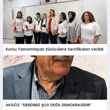
Kursu Tamamlayan Sürücülere Sertifikaları Verildi
AKGÖZ: “DERDİMİZ ŞOV DEĞİL DEMOKRASİDİR”