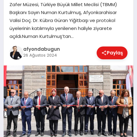
Zafer Müzesi, Türkiye Büyük Millet Meclisi (TBMM)
Başkanı Sayın Numan Kurtulmuş, Afyonkarahisar
Valisi Doç. Dr. Kübra Güran Yiğitbaşı ve protokol
MAGAZIN
üyelerinin katılımıyla yenilenen haliyle ziyarete
açıldı.Numan Kurtulmuş’tan…
SAĞLIK
afyondabugun
Paylaş
26 Ağustos 2024
SIYASET
SPOR
YAŞAM