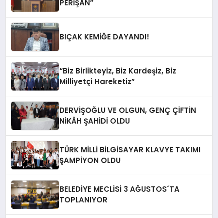
PERİŞAN”
BIÇAK KEMİĞE DAYANDI!
“Biz Birlikteyiz, Biz Kardeşiz, Biz
Milliyetçi Hareketiz”
DERVİŞOĞLU VE OLGUN, GENÇ ÇİFTİN
NİKÂH ŞAHİDİ OLDU
TÜRK MİLLİ BİLGİSAYAR KLAVYE TAKIMI
ŞAMPİYON OLDU
BELEDİYE MECLİSİ 3 AĞUSTOS´TA
TOPLANIYOR