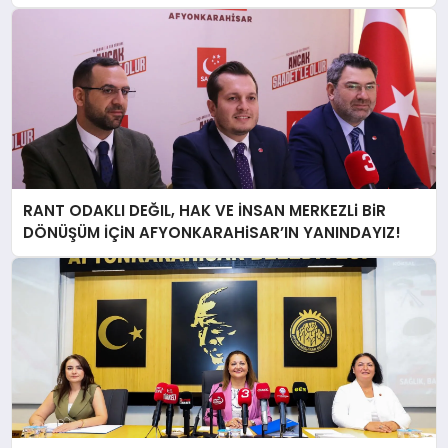
RANT ODAKLI DEĞIL, HAK VE İNSAN MERKEZLi BiR
DÖNÜŞÜM İÇiN AFYONKARAHiSAR’IN YANINDAYIZ!