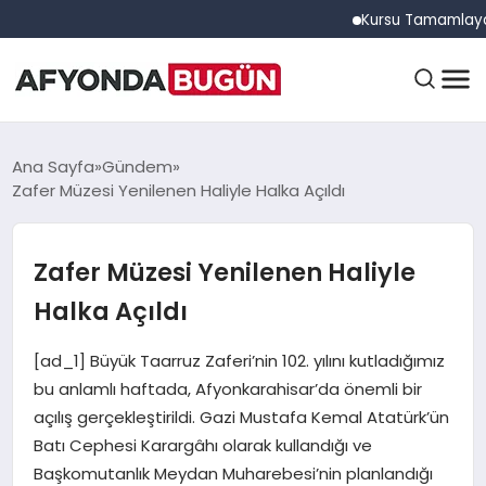
Kursu Tamamlayan Sürücü
ANASAYFA
Ana Sayfa
Gündem
Zafer Müzesi Yenilenen Haliyle Halka Açıldı
GÜNDEM
Zafer Müzesi Yenilenen Haliyle
Halka Açıldı
EĞITIM
[ad_1] Büyük Taarruz Zaferi’nin 102. yılını kutladığımız
bu anlamlı haftada, Afyonkarahisar’da önemli bir
DÜNYA
açılış gerçekleştirildi. Gazi Mustafa Kemal Atatürk’ün
Batı Cephesi Karargâhı olarak kullandığı ve
Başkomutanlık Meydan Muharebesi’nin planlandığı
EKONOMI