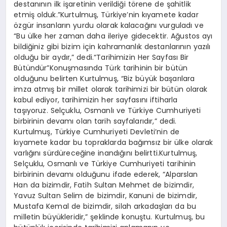
destanının ilk işaretinin verildiği törene de şahitlik
etmiş olduk.”Kurtulmuş, Türkiye’nin kıyamete kadar
özgür insanların yurdu olarak kalacağını vurguladı ve
“Bu ülke her zaman daha ileriye gidecektir. Ağustos ayı
bildiğiniz gibi bizim için kahramanlık destanlarının yazılı
olduğu bir aydır,” dedi.“Tarihimizin Her Sayfası Bir
Bütündür”Konuşmasında Türk tarihinin bir bütün
olduğunu belirten Kurtulmuş, “Biz büyük başarılara
imza atmış bir millet olarak tarihimizi bir bütün olarak
kabul ediyor, tarihimizin her sayfasını iftiharla
taşıyoruz. Selçuklu, Osmanlı ve Türkiye Cumhuriyeti
birbirinin devamı olan tarih sayfalarıdır,” dedi.
Kurtulmuş, Türkiye Cumhuriyeti Devleti’nin de
kıyamete kadar bu topraklarda bağımsız bir ülke olarak
varlığını sürdüreceğine inandığını belirtti.Kurtulmuş,
Selçuklu, Osmanlı ve Türkiye Cumhuriyeti tarihinin
birbirinin devamı olduğunu ifade ederek, “Alparslan
Han da bizimdir, Fatih Sultan Mehmet de bizimdir,
Yavuz Sultan Selim de bizimdir, Kanuni de bizimdir,
Mustafa Kemal de bizimdir, silah arkadaşları da bu
milletin büyükleridir,” şeklinde konuştu. Kurtulmuş, bu