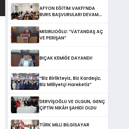
AFYON EĞİTİM VAKFI’NDA
BURS BAŞVURULARI DEVAM
EDİYOR
MISIRLIOĞLU: “VATANDAŞ AÇ
VE PERİŞAN”
BIÇAK KEMİĞE DAYANDI!
“Biz Birlikteyiz, Biz Kardeşiz,
Biz Milliyetçi Hareketiz”
DERVİŞOĞLU VE OLGUN, GENÇ
ÇİFTİN NİKÂH ŞAHİDİ OLDU
TÜRK MİLLİ BİLGİSAYAR