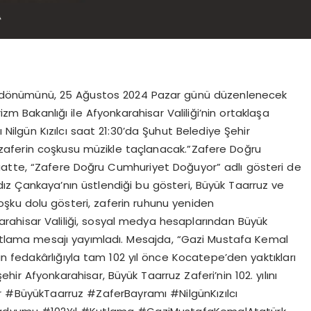
 yıl dönümünü, 25 Ağustos 2024 Pazar günü düzenlenecek
izm Bakanlığı ile Afyonkarahisar Valiliği’nin ortaklaşa
 Nilgün Kızılcı saat 21:30’da Şuhut Belediye Şehir
zaferin coşkusu müzikle taçlanacak.”Zafere Doğru
atte, “Zafere Doğru Cumhuriyet Doğuyor” adlı gösteri de
ldız Çankaya’nın üstlendiği bu gösteri, Büyük Taarruz ve
ku dolu gösteri, zaferin ruhunu yeniden
arahisar Valiliği, sosyal medya hesaplarından Büyük
r kutlama mesajı yayımladı. Mesajda, “Gazi Mustafa Kemal
tün fedakârlığıyla tam 102 yıl önce Kocatepe’den yaktıkları
şehir Afyonkarahisar, Büyük Taarruz Zaferi’nin 102. yılını
sar #BüyükTaarruz #ZaferBayramı #NilgünKızılcı