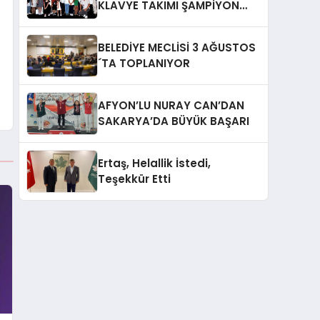
KLAVYE TAKIMI ŞAMPİYON
OLDU
BELEDİYE MECLİSİ 3 AĞUSTOS
´TA TOPLANIYOR
AFYON’LU NURAY CAN’DAN
SAKARYA’DA BÜYÜK BAŞARI
Ertaş, Helallik İstedi,
Teşekkür Etti