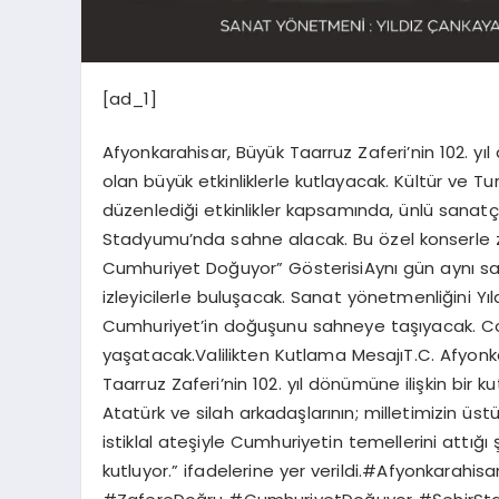
[ad_1]
Afyonkarahisar, Büyük Taarruz Zaferi’nin 102.
olan büyük etkinliklerle kutlayacak. Kültür ve Tur
düzenlediği etkinlikler kapsamında, ünlü sanatçı
Stadyumu’nda sahne alacak. Bu özel konserle 
Cumhuriyet Doğuyor” GösterisiAynı gün aynı sa
izleyicilerle buluşacak. Sanat yönetmenliğini Yı
Cumhuriyet’in doğuşunu sahneye taşıyacak. Coş
yaşatacak.Valilikten Kutlama MesajıT.C. Afyonk
Taarruz Zaferi’nin 102. yıl dönümüne ilişkin bi
Atatürk ve silah arkadaşlarının; milletimizin üs
istiklal ateşiyle Cumhuriyetin temellerini attığı 
kutluyor.” ifadelerine yer verildi.#Afyonkarahi