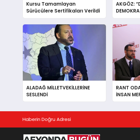
Kursu Tamamlayan
AKGÖZ: “
Sürücülere Sertifikaları Verildi
DEMOKRAS
ALADAĞ MİLLETVEKİLLERİNE
RANT ODAK
SESLENDİ
İNSAN ME
İÇiN AFY
YANINDAY
Haberin Doğru Adresi