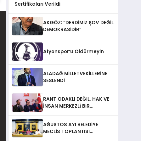
Sertifikaları Verildi
AKGÖZ: “DERDİMİZ ŞOV DEĞİL
DEMOKRASİDİR”
Afyonspor’u Öldürmeyin
ALADAĞ MİLLETVEKİLLERİNE
SESLENDİ
RANT ODAKLI DEĞIL, HAK VE
İNSAN MERKEZLi BiR
DÖNÜŞÜM İÇiN
AFYONKARAHiSAR’IN
AĞUSTOS AYI BELEDİYE
YANINDAYIZ!
MECLİS TOPLANTISI
GERÇEKLEŞTİRİLDİ