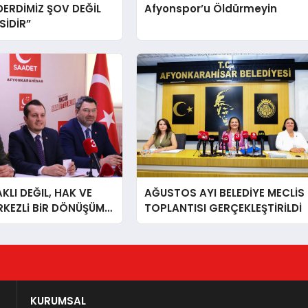
DERDİMİZ ŞOV DEĞİL
Afyonspor’u Öldürmeyin
İDİR”
LI DEĞIL, HAK VE
AĞUSTOS AYI BELEDİYE MECLİS
RKEZLi BiR DÖNÜŞÜM
TOPLANTISI GERÇEKLEŞTİRİLDİ
ONKARAHiSAR’IN
IZ!
KURUMSAL