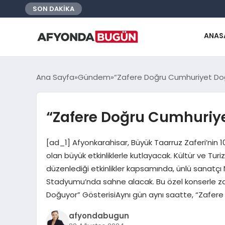
SON DAKİKA
ANAS
Ana Sayfa
Gündem
“Zafere Doğru Cumhuriyet Doğ
“Zafere Doğru Cumhuriye
[ad_1] Afyonkarahisar, Büyük Taarruz Zaferi’nin
olan büyük etkinliklerle kutlayacak. Kültür ve Turi
düzenlediği etkinlikler kapsamında, ünlü sanatçı N
Stadyumu’nda sahne alacak. Bu özel konserle z
Doğuyor” GösterisiAynı gün aynı saatte, “Zafer
afyondabugun