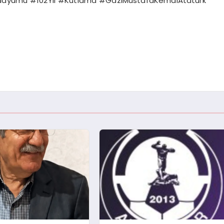
adyumu #102Yıl #Kutlama #GaziMustafaKemalAtatürk