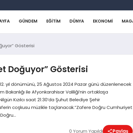
AYFA
GÜNDEM
EĞITIM
DÜNYA
EKONOMI
MAG
uyor” Gösterisi
t Doğuyor” Gösterisi
 102. yıl dönümünü, 25 Ağustos 2024 Pazar günü düzenlenecek
zm Bakanlığı ile Afyonkarahisar Valiliği’nin ortaklaşa
ilgün Kızılcı saat 21:30’da Şuhut Belediye Şehir
aferin coşkusu müzikle taçlanacak.”Zafere Doğru Cumhuriyet
e Doğru…
0 Yorum Yapıldı
Paylaş