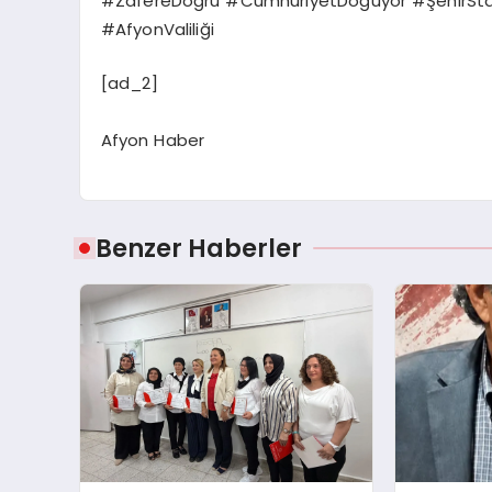
#ZafereDoğru #CumhuriyetDoğuyor #ŞehirSt
#AfyonValiliği
[ad_2]
Afyon Haber
Benzer Haberler