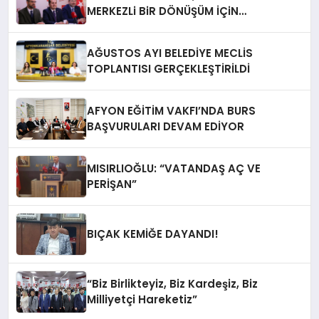
MERKEZLi BiR DÖNÜŞÜM İÇiN
AFYONKARAHiSAR’IN YANINDAYIZ!
AĞUSTOS AYI BELEDİYE MECLİS
TOPLANTISI GERÇEKLEŞTİRİLDİ
AFYON EĞİTİM VAKFI’NDA BURS
BAŞVURULARI DEVAM EDİYOR
MISIRLIOĞLU: “VATANDAŞ AÇ VE
PERİŞAN”
BIÇAK KEMİĞE DAYANDI!
“Biz Birlikteyiz, Biz Kardeşiz, Biz
Milliyetçi Hareketiz”