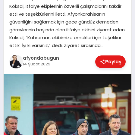
Köksal, itfaiye ekiplerinin özverili çalışmalarını takdir
etti ve teşekkürlerini iletti. Afyonkarahisar’ın
güvenliğini sağlamak için gece gündüz demeden
MAGAZIN
görevlerinin başında olan itfaiye ekibini ziyaret eden
Köksal, “Kahraman ekibimize emekleri için teşekkür
SAĞLIK
ettik. İyi ki varsınız,” dedi. Ziyaret sırasında…
afyondabugun
Paylaş
14 Şubat 2025
SIYASET
SPOR
YAŞAM