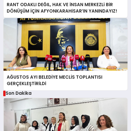
RANT ODAKLI DEĞIL, HAK VE İNSAN MERKEZLi BiR
DÖNÜŞÜM İÇiN AFYONKARAHiSAR’IN YANINDAYIZ!
AĞUSTOS AYI BELEDİYE MECLİS TOPLANTISI
GERÇEKLEŞTİRİLDİ
Son Dakika