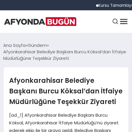
Kursu Tamamlayan Sürüc
ANASAYFA
Ana Sayfa
Gündem
Afyonkarahisar Belediye Başkanı Burcu Köksal’dan İtfaiye
Müdürlüğüne Teşekkür Ziyareti
GÜNDEM
Afyonkarahisar Belediye
EĞITIM
Başkanı Burcu Köksal’dan İtfaiye
Müdürlüğüne Teşekkür Ziyareti
DÜNYA
[ad_1] Afyonkarahisar Belediye Başkanı Burcu
Köksal, Afyonkarahisar İtfaiye Müdürlüğü’nü ziyaret
ederek ekip ile bir araya geldi. Belediye Başkanı
EKONOMI