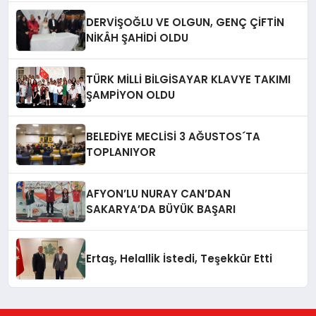
DERVİŞOĞLU VE OLGUN, GENÇ ÇİFTİN
NİKÂH ŞAHİDİ OLDU
TÜRK MİLLİ BİLGİSAYAR KLAVYE TAKIMI
ŞAMPİYON OLDU
BELEDİYE MECLİSİ 3 AĞUSTOS´TA
TOPLANIYOR
AFYON’LU NURAY CAN’DAN
SAKARYA’DA BÜYÜK BAŞARI
Ertaş, Helallik İstedi, Teşekkür Etti