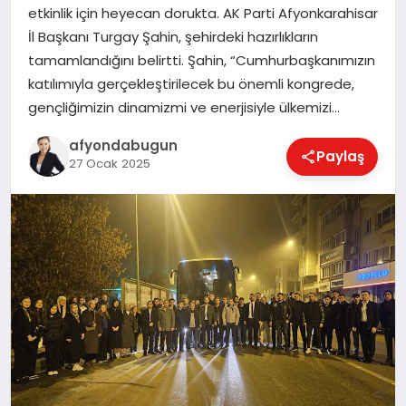
etkinlik için heyecan dorukta. AK Parti Afyonkarahisar
İl Başkanı Turgay Şahin, şehirdeki hazırlıkların
tamamlandığını belirtti. Şahin, “Cumhurbaşkanımızın
MAGAZIN
katılımıyla gerçekleştirilecek bu önemli kongrede,
gençliğimizin dinamizmi ve enerjisiyle ülkemizi…
SAĞLIK
afyondabugun
Paylaş
27 Ocak 2025
SIYASET
SPOR
YAŞAM