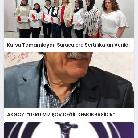
Kursu Tamamlayan Sürücülere Sertifikaları Verildi
AKGÖZ: “DERDİMİZ ŞOV DEĞİL DEMOKRASİDİR”