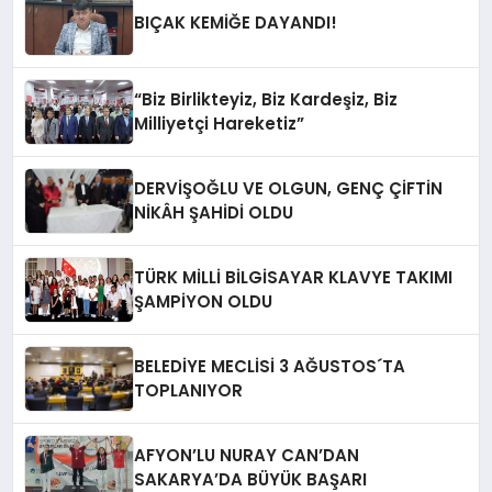
BIÇAK KEMİĞE DAYANDI!
“Biz Birlikteyiz, Biz Kardeşiz, Biz
Milliyetçi Hareketiz”
DERVİŞOĞLU VE OLGUN, GENÇ ÇİFTİN
NİKÂH ŞAHİDİ OLDU
TÜRK MİLLİ BİLGİSAYAR KLAVYE TAKIMI
ŞAMPİYON OLDU
BELEDİYE MECLİSİ 3 AĞUSTOS´TA
TOPLANIYOR
AFYON’LU NURAY CAN’DAN
SAKARYA’DA BÜYÜK BAŞARI