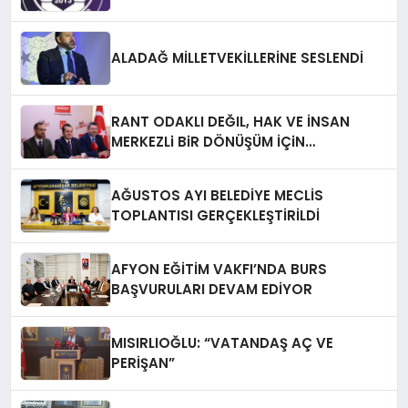
ALADAĞ MİLLETVEKİLLERİNE SESLENDİ
RANT ODAKLI DEĞIL, HAK VE İNSAN
MERKEZLi BiR DÖNÜŞÜM İÇiN
AFYONKARAHiSAR’IN YANINDAYIZ!
AĞUSTOS AYI BELEDİYE MECLİS
TOPLANTISI GERÇEKLEŞTİRİLDİ
AFYON EĞİTİM VAKFI’NDA BURS
BAŞVURULARI DEVAM EDİYOR
MISIRLIOĞLU: “VATANDAŞ AÇ VE
PERİŞAN”