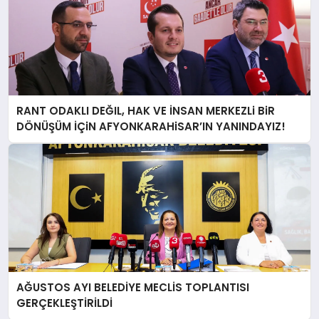
RANT ODAKLI DEĞIL, HAK VE İNSAN MERKEZLi BiR
DÖNÜŞÜM İÇiN AFYONKARAHiSAR’IN YANINDAYIZ!
AĞUSTOS AYI BELEDİYE MECLİS TOPLANTISI
GERÇEKLEŞTİRİLDİ