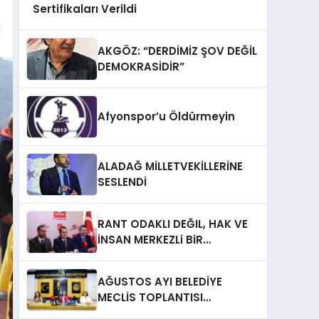
Sertifikaları Verildi
AKGÖZ: “DERDİMİZ ŞOV DEĞİL
DEMOKRASİDİR”
Afyonspor’u Öldürmeyin
ALADAĞ MİLLETVEKİLLERİNE
SESLENDİ
RANT ODAKLI DEĞIL, HAK VE
İNSAN MERKEZLi BiR
DÖNÜŞÜM İÇiN
AFYONKARAHiSAR’IN
AĞUSTOS AYI BELEDİYE
YANINDAYIZ!
MECLİS TOPLANTISI
GERÇEKLEŞTİRİLDİ