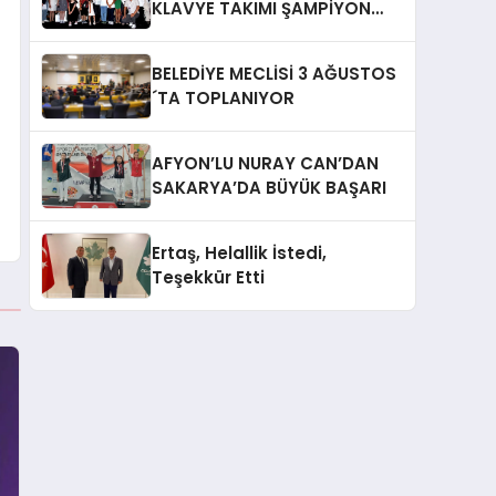
KLAVYE TAKIMI ŞAMPİYON
OLDU
BELEDİYE MECLİSİ 3 AĞUSTOS
´TA TOPLANIYOR
AFYON’LU NURAY CAN’DAN
SAKARYA’DA BÜYÜK BAŞARI
Ertaş, Helallik İstedi,
Teşekkür Etti