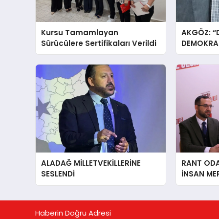
Kursu Tamamlayan
AKGÖZ: “
Sürücülere Sertifikaları Verildi
DEMOKRAS
ALADAĞ MİLLETVEKİLLERİNE
RANT ODAK
SESLENDİ
İNSAN ME
İÇiN AFY
YANINDAY
Haberin Doğru Adresi