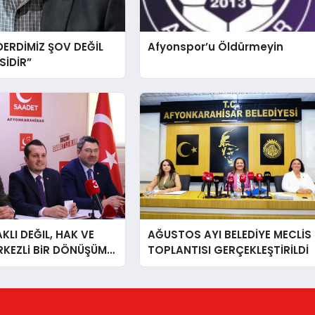
DERDİMİZ ŞOV DEĞİL
Afyonspor’u Öldürmeyin
İDİR”
LI DEĞIL, HAK VE
AĞUSTOS AYI BELEDİYE MECLİS
RKEZLi BiR DÖNÜŞÜM
TOPLANTISI GERÇEKLEŞTİRİLDİ
ONKARAHiSAR’IN
IZ!