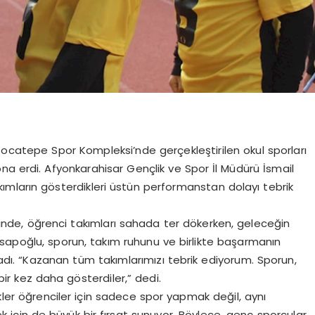
ocatepe Spor Kompleksi’nde gerçekleştirilen okul sporları
na erdi. Afyonkarahisar Gençlik ve Spor İl Müdürü İsmail
mların gösterdikleri üstün performanstan dolayı tebrik
inde, öğrenci takımları sahada ter dökerken, geleceğin
sapoğlu, sporun, takım ruhunu ve birlikte başarmanın
dı. “Kazanan tüm takımlarımızı tebrik ediyorum. Sporun,
ir kez daha gösterdiler,” dedi.
kler öğrenciler için sadece spor yapmak değil, aynı
 için de büyük bir fırsat sunuyor. Böylece, genç sporcular