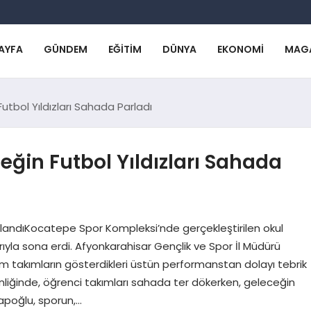
AYFA
GÜNDEM
EĞITIM
DÜNYA
EKONOMI
MAG
tbol Yıldızları Sahada Parladı
ğin Futbol Yıldızları Sahada
landıKocatepe Spor Kompleksi’nde gerçekleştirilen okul
ıyla sona erdi. Afyonkarahisar Gençlik ve Spor İl Müdürü
m takımların gösterdikleri üstün performanstan dolayı tebrik
nliğinde, öğrenci takımları sahada ter dökerken, geleceğin
apoğlu, sporun,…