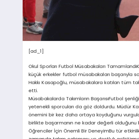
[ad_1]
Okul Sporları Futbol Müsabakaları TamamlandıK
küçük erkekler futbol müsabakaları başarıyla so
Hakkı Kasapoğlu, müsabakalara katılan tüm takı
etti.
Müsabakalarda Takımların BaşarısıFutbol şenliğ
yetenekli sporcuları da göz doldurdu. Müdür Ka
önemini bir kez daha ortaya koyduğunu vurgula
birlikte başarmanın ne kadar değerli olduğunu b
Öğrenciler İçin Önemli Bir DeneyimBu tür etkinli
zamanda takım çalışması ve dostluk geliştirmek