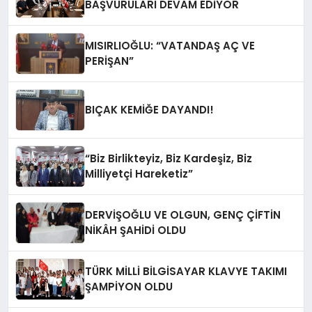
BAŞVURULARI DEVAM EDİYOR
MISIRLIOĞLU: “VATANDAŞ AÇ VE
PERİŞAN”
BIÇAK KEMİĞE DAYANDI!
“Biz Birlikteyiz, Biz Kardeşiz, Biz
Milliyetçi Hareketiz”
DERVİŞOĞLU VE OLGUN, GENÇ ÇİFTİN
NİKÂH ŞAHİDİ OLDU
TÜRK MİLLİ BİLGİSAYAR KLAVYE TAKIMI
ŞAMPİYON OLDU