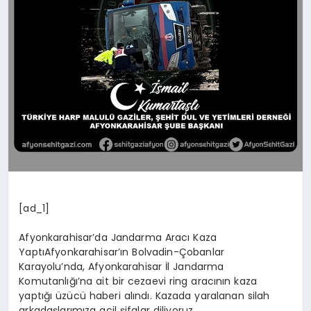
[ad_1]
Afyonkarahisar’da Jandarma Aracı Kaza
YaptıAfyonkarahisar’ın Bolvadin-Çobanlar
Karayolu’nda, Afyonkarahisar İl Jandarma
Komutanlığı’na ait bir cezaevi ring aracının kaza
yaptığı üzücü haberi alındı. Kazada yaralanan silah
arkadaşlarımıza acil şifalar diliyoruz.