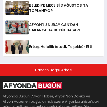
BELEDİYE MECLİSİ 3 AĞUSTOS´TA
TOPLANIYOR
AFYON’LU NURAY CAN’DAN
SAKARYA’DA BÜYÜK BAŞARI
Ertaş, Helallik İstedi, Teşekkür Etti
Haberin Doğru Adresi
Afyonda Bugün; Afyon Haber, Afyon Son Dakika ve
Afyon Haberleri başta olmak üzere Afyonkarahisar'daki
güncel gelişmeleri anlık olarak takip edebileceğiniz