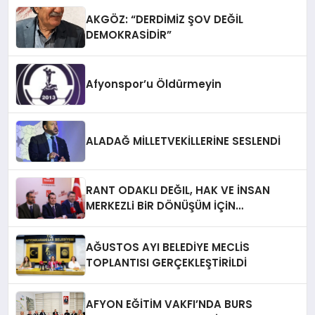
AKGÖZ: “DERDİMİZ ŞOV DEĞİL
DEMOKRASİDİR”
Afyonspor’u Öldürmeyin
ALADAĞ MİLLETVEKİLLERİNE SESLENDİ
RANT ODAKLI DEĞIL, HAK VE İNSAN
MERKEZLi BiR DÖNÜŞÜM İÇiN
AFYONKARAHiSAR’IN YANINDAYIZ!
AĞUSTOS AYI BELEDİYE MECLİS
TOPLANTISI GERÇEKLEŞTİRİLDİ
AFYON EĞİTİM VAKFI’NDA BURS