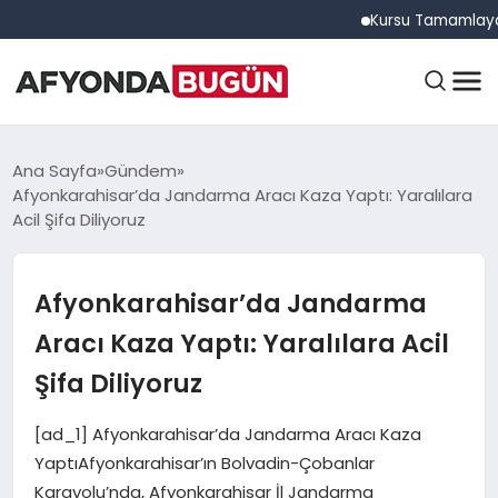
Kursu Tamamlayan Sürü
ANASAYFA
Ana Sayfa
Gündem
Afyonkarahisar’da Jandarma Aracı Kaza Yaptı: Yaralılara
Acil Şifa Diliyoruz
GÜNDEM
Afyonkarahisar’da Jandarma
EĞITIM
Aracı Kaza Yaptı: Yaralılara Acil
Şifa Diliyoruz
DÜNYA
[ad_1] Afyonkarahisar’da Jandarma Aracı Kaza
YaptıAfyonkarahisar’ın Bolvadin-Çobanlar
Karayolu’nda, Afyonkarahisar İl Jandarma
EKONOMI