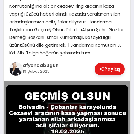
Komutanlığı’na ait bir cezaevi ring aracının kaza
yaptığı üzücü haberi alındı. Kazada yaralanan silah
arkadaşlarımıza acil şifalar diliyoruz. Jandarma
MAGAZIN
Teşkilatına Geçmiş Olsun DilekleriAfyon Şehit Gaziler
Derneği Başkanı İsmail Kumartaşlı, kazayla ilgili
SAĞLIK
üzüntüsünü dile getirerek, İl Jandarma Komutanı J.
Kd. Alb. Tolga Yağan’ın şahsında tüm…
afyondabugun
SIYASET
Paylaş
19 Şubat 2025
SPOR
YAŞAM