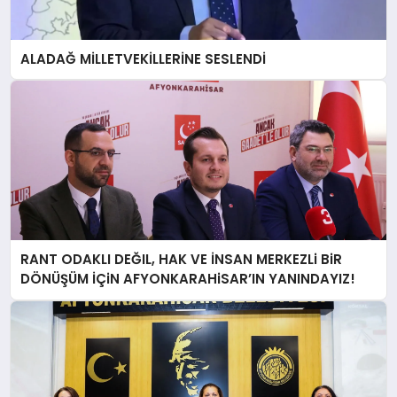
ALADAĞ MİLLETVEKİLLERİNE SESLENDİ
RANT ODAKLI DEĞIL, HAK VE İNSAN MERKEZLi BiR
DÖNÜŞÜM İÇiN AFYONKARAHiSAR’IN YANINDAYIZ!