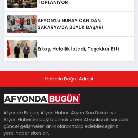
TOPLANIYOR
AFYON’LU NURAY CAN’DAN
SAKARYA’DA BÜYÜK BAŞARI
Ertaş, Helallik İstedi, Teşekkür Etti
Haberin Doğru Adresi
Afyonda Bugün; Afyon Haber, Afyon Son Dakika ve
Afyon Haberleri başta olmak üzere Afyonkarahisar'daki
güncel gelişmeleri anlık olarak takip edebileceğiniz
yerel haber sitesidir.