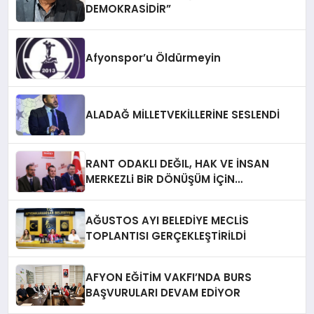
DEMOKRASİDİR”
Afyonspor’u Öldürmeyin
ALADAĞ MİLLETVEKİLLERİNE SESLENDİ
RANT ODAKLI DEĞIL, HAK VE İNSAN
MERKEZLi BiR DÖNÜŞÜM İÇiN
AFYONKARAHiSAR’IN YANINDAYIZ!
AĞUSTOS AYI BELEDİYE MECLİS
TOPLANTISI GERÇEKLEŞTİRİLDİ
AFYON EĞİTİM VAKFI’NDA BURS
BAŞVURULARI DEVAM EDİYOR