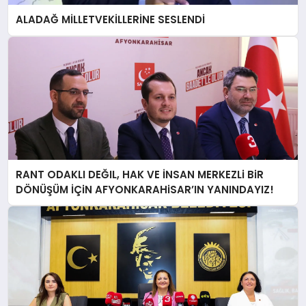
ALADAĞ MİLLETVEKİLLERİNE SESLENDİ
RANT ODAKLI DEĞIL, HAK VE İNSAN MERKEZLi BiR
DÖNÜŞÜM İÇiN AFYONKARAHiSAR’IN YANINDAYIZ!