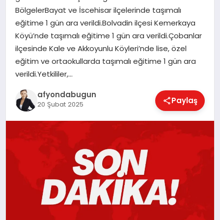
BölgelerBayat ve İscehisar ilçelerinde taşımalı
eğitime 1 gün ara verildi.Bolvadin ilçesi Kemerkaya
Köyü’nde taşımalı eğitime 1 gün ara verildi.Çobanlar
MAGAZIN
ilçesinde Kale ve Akkoyunlu Köyleri’nde lise, özel
eğitim ve ortaokullarda taşımalı eğitime 1 gün ara
SAĞLIK
verildi.Yetkililer,…
afyondabugun
Paylaş
20 Şubat 2025
SIYASET
SPOR
YAŞAM