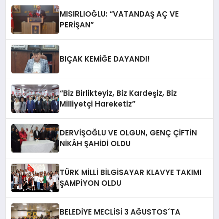
MISIRLIOĞLU: “VATANDAŞ AÇ VE
PERİŞAN”
BIÇAK KEMİĞE DAYANDI!
“Biz Birlikteyiz, Biz Kardeşiz, Biz
Milliyetçi Hareketiz”
DERVİŞOĞLU VE OLGUN, GENÇ ÇİFTİN
NİKÂH ŞAHİDİ OLDU
TÜRK MİLLİ BİLGİSAYAR KLAVYE TAKIMI
ŞAMPİYON OLDU
BELEDİYE MECLİSİ 3 AĞUSTOS´TA