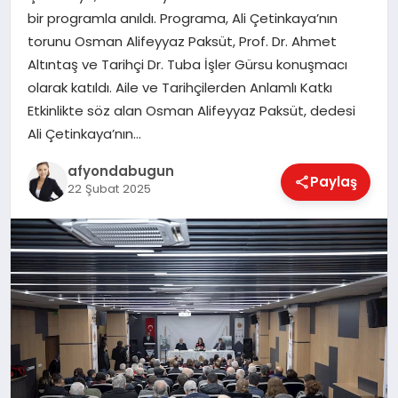
bir programla anıldı. Programa, Ali Çetinkaya’nın
torunu Osman Alifeyyaz Paksüt, Prof. Dr. Ahmet
Altıntaş ve Tarihçi Dr. Tuba İşler Gürsu konuşmacı
MAGAZIN
olarak katıldı. Aile ve Tarihçilerden Anlamlı Katkı
Etkinlikte söz alan Osman Alifeyyaz Paksüt, dedesi
SAĞLIK
Ali Çetinkaya’nın…
afyondabugun
Paylaş
22 Şubat 2025
SIYASET
SPOR
YAŞAM