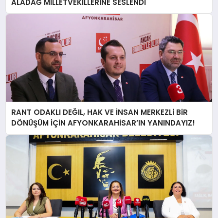
ALADAĞ MİLLETVEKİLLERİNE SESLENDİ
RANT ODAKLI DEĞIL, HAK VE İNSAN MERKEZLi BiR
DÖNÜŞÜM İÇiN AFYONKARAHiSAR’IN YANINDAYIZ!