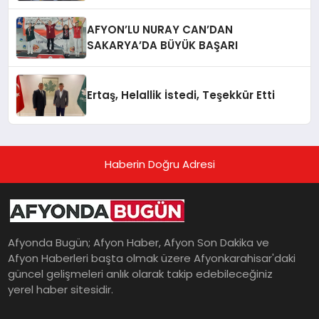
AFYON’LU NURAY CAN’DAN
SAKARYA’DA BÜYÜK BAŞARI
Ertaş, Helallik İstedi, Teşekkür Etti
Haberin Doğru Adresi
Afyonda Bugün; Afyon Haber, Afyon Son Dakika ve
Afyon Haberleri başta olmak üzere Afyonkarahisar'daki
güncel gelişmeleri anlık olarak takip edebileceğiniz
yerel haber sitesidir.