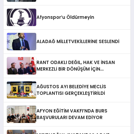
Afyonspor’u Öldürmeyin
ALADAĞ MİLLETVEKİLLERİNE SESLENDİ
RANT ODAKLI DEĞIL, HAK VE İNSAN
MERKEZLi BiR DÖNÜŞÜM İÇiN
AFYONKARAHiSAR’IN YANINDAYIZ!
AĞUSTOS AYI BELEDİYE MECLİS
TOPLANTISI GERÇEKLEŞTİRİLDİ
AFYON EĞİTİM VAKFI’NDA BURS
BAŞVURULARI DEVAM EDİYOR