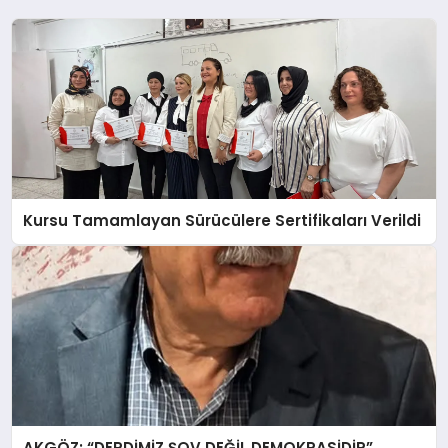
Kursu Tamamlayan Sürücülere Sertifikaları Verildi
AKGÖZ: “DERDİMİZ ŞOV DEĞİL DEMOKRASİDİR”