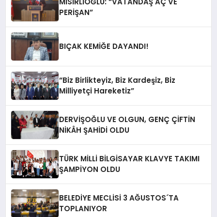
MISIRLIOĞLU: “VATANDAŞ AÇ VE
PERİŞAN”
BIÇAK KEMİĞE DAYANDI!
“Biz Birlikteyiz, Biz Kardeşiz, Biz
Milliyetçi Hareketiz”
DERVİŞOĞLU VE OLGUN, GENÇ ÇİFTİN
NİKÂH ŞAHİDİ OLDU
TÜRK MİLLİ BİLGİSAYAR KLAVYE TAKIMI
ŞAMPİYON OLDU
BELEDİYE MECLİSİ 3 AĞUSTOS´TA
TOPLANIYOR