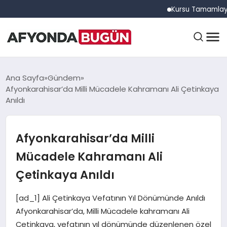
Kursu Tamamlayan Sürüc
ANASAYFA
Ana Sayfa
Gündem
Afyonkarahisar’da Milli Mücadele Kahramanı Ali Çetinkaya
Anıldı
GÜNDEM
Afyonkarahisar’da Milli
EĞITIM
Mücadele Kahramanı Ali
Çetinkaya Anıldı
DÜNYA
[ad_1] Ali Çetinkaya Vefatının Yıl Dönümünde Anıldı
Afyonkarahisar’da, Milli Mücadele kahramanı Ali
Çetinkaya, vefatının yıl dönümünde düzenlenen özel
EKONOMI