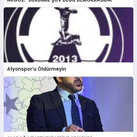
Afyonspor’u Öldürmeyin