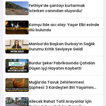
Fethiye'de çantayı kurtarmak
isterken canından oluyordu!
Komşu ilde acı olay: Yaşar Elbi evinde
ölü bulundu
Manisa’da Başkan Durbay’ın Sağlık
Durumu Kritik Seviyeye Geldi
Burdur Şeker Fabrikasında Çatıdan
Düşen İşçi Hayatını Kaybetti
Muğla’da Tavuk Zehirlenmesi
Şüphesi: 3 Kardeşten Biri Yaşamını
Yitirdi
Ailecek Rahat Tatil Arayanlar İçin