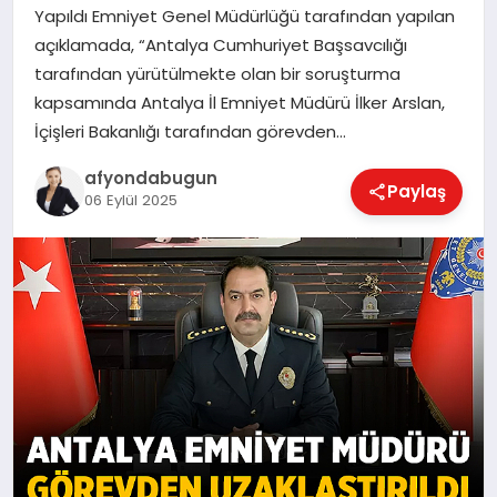
Yapıldı Emniyet Genel Müdürlüğü tarafından yapılan
açıklamada, “Antalya Cumhuriyet Başsavcılığı
tarafından yürütülmekte olan bir soruşturma
MAGAZIN
kapsamında Antalya İl Emniyet Müdürü İlker Arslan,
İçişleri Bakanlığı tarafından görevden…
SAĞLIK
afyondabugun
Paylaş
06 Eylül 2025
SIYASET
SPOR
YAŞAM