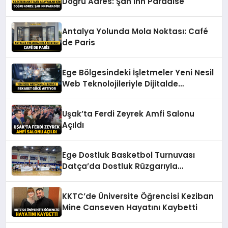
Doğru Adres: Şah Inn Paradise
Antalya Yolunda Mola Noktası: Café
de Paris
Ege Bölgesindeki İşletmeler Yeni Nesil
Web Teknolojileriyle Dijitalde
Güçleniyor
Uşak’ta Ferdi Zeyrek Amfi Salonu
Açıldı
Ege Dostluk Basketbol Turnuvası
Datça’da Dostluk Rüzgarıyla
Tamamlandı
KKTC’de Üniversite Öğrencisi Keziban
Mine Canseven Hayatını Kaybetti