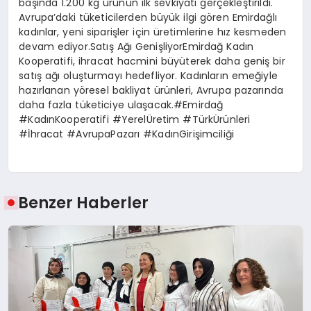
başında 1.200 kg ürünün ilk sevkiyatı gerçekleştirildi.
Avrupa’daki tüketicilerden büyük ilgi gören Emirdağlı
kadınlar, yeni siparişler için üretimlerine hız kesmeden
devam ediyor.Satış Ağı GenişliyorEmirdağ Kadın
Kooperatifi, ihracat hacmini büyüterek daha geniş bir
satış ağı oluşturmayı hedefliyor. Kadınların emeğiyle
hazırlanan yöresel bakliyat ürünleri, Avrupa pazarında
daha fazla tüketiciye ulaşacak.#Emirdağ
#KadınKooperatifi #YerelÜretim #TürkÜrünleri
#İhracat #AvrupaPazarı #KadınGirişimciliği
Benzer Haberler