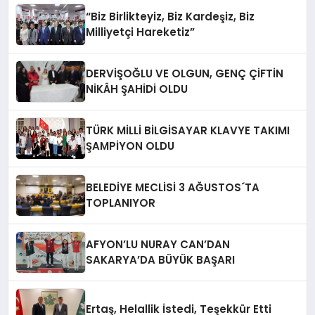
“Biz Birlikteyiz, Biz Kardeşiz, Biz
Milliyetçi Hareketiz”
DERVİŞOĞLU VE OLGUN, GENÇ ÇİFTİN
NİKÂH ŞAHİDİ OLDU
TÜRK MİLLİ BİLGİSAYAR KLAVYE TAKIMI
ŞAMPİYON OLDU
BELEDİYE MECLİSİ 3 AĞUSTOS´TA
TOPLANIYOR
AFYON’LU NURAY CAN’DAN
SAKARYA’DA BÜYÜK BAŞARI
Ertaş, Helallik İstedi, Teşekkür Etti