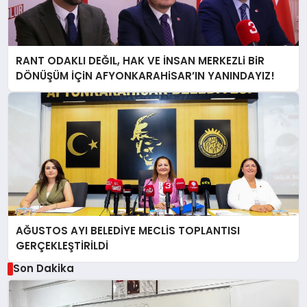
RANT ODAKLI DEĞIL, HAK VE İNSAN MERKEZLi BiR
DÖNÜŞÜM İÇiN AFYONKARAHiSAR’IN YANINDAYIZ!
AĞUSTOS AYI BELEDİYE MECLİS TOPLANTISI
GERÇEKLEŞTİRİLDİ
Son Dakika