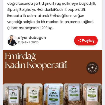
doğrultusunda yurt dışına ihraç edilmeye başladı.İlk
Sipariş Belçika’ya GönderildiKadın Kooperatifi,
ihracata ilk adımı atarak Emirdağlıların yoğun
MAGAZIN
yaşadığı Belçika’da bir market ile anlaşma sağladı.
Şubat ayı başında 1.200 kg…
SAĞLIK
afyondabugun
Paylaş
17 Şubat 2025
SIYASET
SPOR
YAŞAM