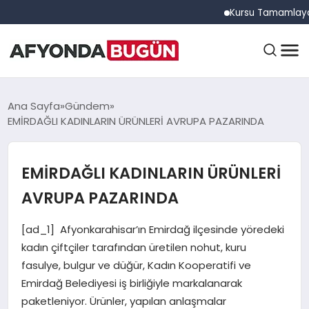
Kursu Tamamlayan Sürüc
ANASAYFA
Ana Sayfa
Gündem
EMİRDAĞLI KADINLARIN ÜRÜNLERİ AVRUPA PAZARINDA
GÜNDEM
EMİRDAĞLI KADINLARIN ÜRÜNLERİ
AVRUPA PAZARINDA
EĞITIM
[ad_1] Afyonkarahisar’ın Emirdağ ilçesinde yöredeki
kadın çiftçiler tarafından üretilen nohut, kuru
DÜNYA
fasulye, bulgur ve düğür, Kadın Kooperatifi ve
Emirdağ Belediyesi iş birliğiyle markalanarak
paketleniyor. Ürünler, yapılan anlaşmalar
EKONOMI