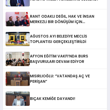
RANT ODAKLI DEĞIL, HAK VE İNSAN
MERKEZLi BiR DÖNÜŞÜM İÇiN
AFYONKARAHiSAR’IN YANINDAYIZ!
AĞUSTOS AYI BELEDİYE MECLİS
TOPLANTISI GERÇEKLEŞTİRİLDİ
AFYON EĞİTİM VAKFI’NDA BURS
BAŞVURULARI DEVAM EDİYOR
MISIRLIOĞLU: “VATANDAŞ AÇ VE
PERİŞAN”
BIÇAK KEMİĞE DAYANDI!