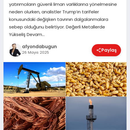
yatırımcıların güvenli liman varlıklarına yönelmesine
neden olurken, analistler Trump’ın tarifeler
konusundaki değişken tavrının dalgalanmalara
MAGAZIN
sebep olduğunu belirtiyor. Değerli Metallerde
Yükseliş Devam…
SAĞLIK
afyondabugun
Paylaş
26 Mayıs 2025
SIYASET
SPOR
YAŞAM