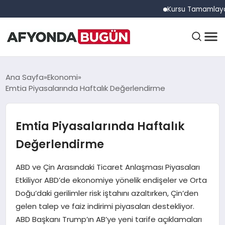
Kursu Tamamlayan Sürücü
ANASAYFA
Ana Sayfa
Ekonomi
Emtia Piyasalarında Haftalık Değerlendirme
GÜNDEM
Emtia Piyasalarında Haftalık
Değerlendirme
EĞITIM
ABD ve Çin Arasındaki Ticaret Anlaşması Piyasaları
Etkiliyor ABD’de ekonomiye yönelik endişeler ve Orta
DÜNYA
Doğu’daki gerilimler risk iştahını azaltırken, Çin’den
gelen talep ve faiz indirimi piyasaları destekliyor.
ABD Başkanı Trump’ın AB’ye yeni tarife açıklamaları
EKONOMI