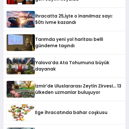
İhracatta 25,İşte o inanılmaz sayı:
$0tı ivme kazandı
Tarımda yeni yol haritası belli
gündeme taşındı
Yalova’da Ata Tohumuna büyük
dayanak
İzmir’de Uluslararası Zeytin Zirvesi… 13
ülkeden uzmanlar buluşuyor
Ege ihracatında bahar coşkusu