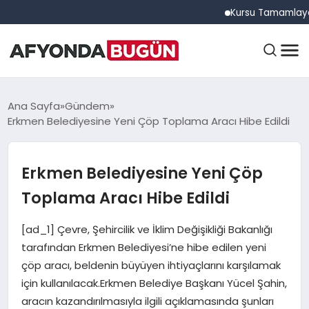
Kursu Tamamlayan Sürüc
ANASAYFA
Ana Sayfa
Gündem
Erkmen Belediyesine Yeni Çöp Toplama Aracı Hibe Edildi
GÜNDEM
Erkmen Belediyesine Yeni Çöp
Toplama Aracı Hibe Edildi
EĞITIM
[ad_1] Çevre, Şehircilik ve İklim Değişikliği Bakanlığı
tarafından Erkmen Belediyesi’ne hibe edilen yeni
DÜNYA
çöp aracı, beldenin büyüyen ihtiyaçlarını karşılamak
için kullanılacak.Erkmen Belediye Başkanı Yücel Şahin,
aracın kazandırılmasıyla ilgili açıklamasında şunları
EKONOMI