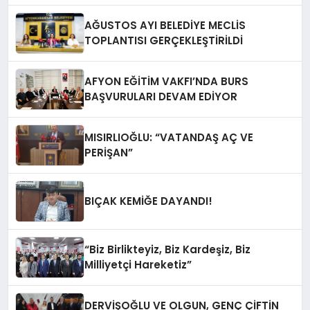
AĞUSTOS AYI BELEDİYE MECLİS
TOPLANTISI GERÇEKLEŞTİRİLDİ
AFYON EĞİTİM VAKFI’NDA BURS
BAŞVURULARI DEVAM EDİYOR
MISIRLIOĞLU: “VATANDAŞ AÇ VE
PERİŞAN”
BIÇAK KEMİĞE DAYANDI!
“Biz Birlikteyiz, Biz Kardeşiz, Biz
Milliyetçi Hareketiz”
DERVİŞOĞLU VE OLGUN, GENÇ ÇİFTİN