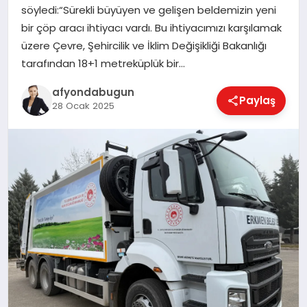
söyledi:“Sürekli büyüyen ve gelişen beldemizin yeni
bir çöp aracı ihtiyacı vardı. Bu ihtiyacımızı karşılamak
üzere Çevre, Şehircilik ve İklim Değişikliği Bakanlığı
MAGAZIN
tarafından 18+1 metreküplük bir…
afyondabugun
Paylaş
SAĞLIK
28 Ocak 2025
SIYASET
SPOR
YAŞAM