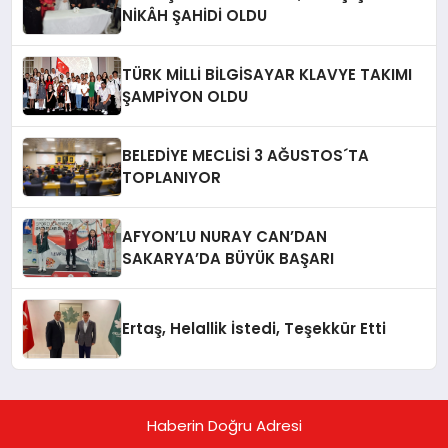
NİKÂH ŞAHİDİ OLDU
TÜRK MİLLİ BİLGİSAYAR KLAVYE TAKIMI
ŞAMPİYON OLDU
BELEDİYE MECLİSİ 3 AĞUSTOS´TA
TOPLANIYOR
AFYON’LU NURAY CAN’DAN
SAKARYA’DA BÜYÜK BAŞARI
Ertaş, Helallik İstedi, Teşekkür Etti
Haberin Doğru Adresi