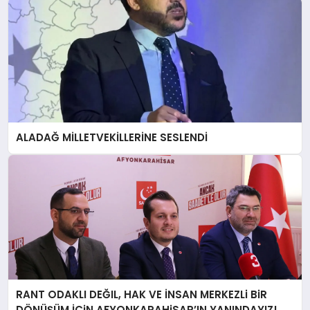
ALADAĞ MİLLETVEKİLLERİNE SESLENDİ
RANT ODAKLI DEĞIL, HAK VE İNSAN MERKEZLi BiR
DÖNÜŞÜM İÇiN AFYONKARAHiSAR’IN YANINDAYIZ!