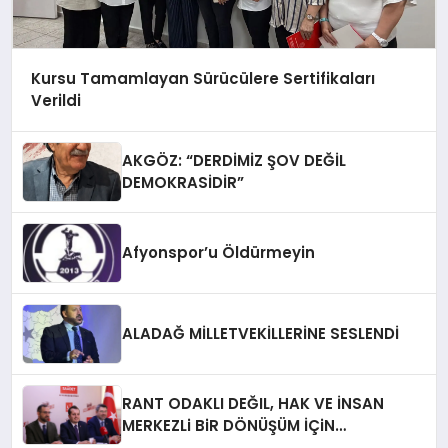
Kursu Tamamlayan Sürücülere Sertifikaları
Verildi
AKGÖZ: “DERDİMİZ ŞOV DEĞİL
DEMOKRASİDİR”
Afyonspor’u Öldürmeyin
ALADAĞ MİLLETVEKİLLERİNE SESLENDİ
RANT ODAKLI DEĞIL, HAK VE İNSAN
MERKEZLi BiR DÖNÜŞÜM İÇiN
AFYONKARAHiSAR’IN YANINDAYIZ!