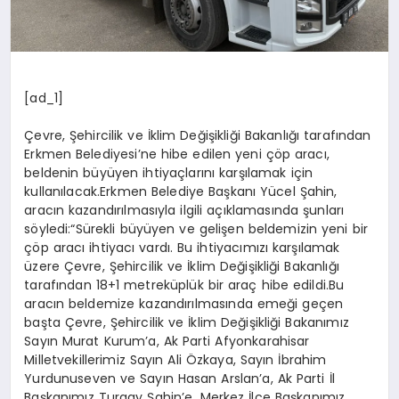
[ad_1]
Çevre, Şehircilik ve İklim Değişikliği Bakanlığı tarafından
Erkmen Belediyesi’ne hibe edilen yeni çöp aracı,
beldenin büyüyen ihtiyaçlarını karşılamak için
kullanılacak.Erkmen Belediye Başkanı Yücel Şahin,
aracın kazandırılmasıyla ilgili açıklamasında şunları
söyledi:“Sürekli büyüyen ve gelişen beldemizin yeni bir
çöp aracı ihtiyacı vardı. Bu ihtiyacımızı karşılamak
üzere Çevre, Şehircilik ve İklim Değişikliği Bakanlığı
tarafından 18+1 metreküplük bir araç hibe edildi.Bu
aracın beldemize kazandırılmasında emeği geçen
başta Çevre, Şehircilik ve İklim Değişikliği Bakanımız
Sayın Murat Kurum’a, Ak Parti Afyonkarahisar
Milletvekillerimiz Sayın Ali Özkaya, Sayın İbrahim
Yurdunuseven ve Sayın Hasan Arslan’a, Ak Parti İl
Başkanımız Turgay Şahin’e, Merkez İlçe Başkanımız