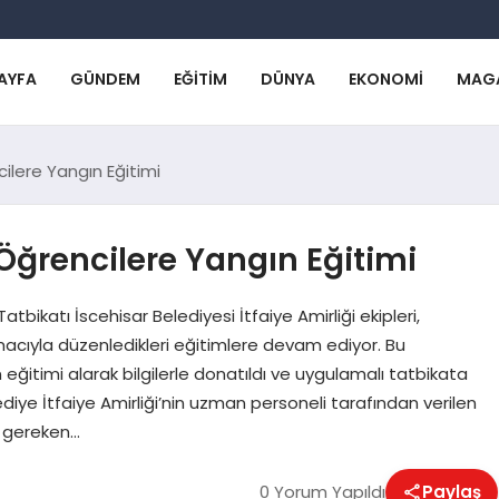
AYFA
GÜNDEM
EĞITIM
DÜNYA
EKONOMI
MAG
ilere Yangın Eğitimi
Öğrencilere Yangın Eğitimi
bikatı İscehisar Belediyesi İtfaiye Amirliği ekipleri,
amacıyla düzenledikleri eğitimlere devam ediyor. Bu
ğitimi alarak bilgilerle donatıldı ve uygulamalı tatbikata
ediye İtfaiye Amirliği’nin uzman personeli tarafından verilen
ı gereken…
0 Yorum Yapıldı
Paylaş