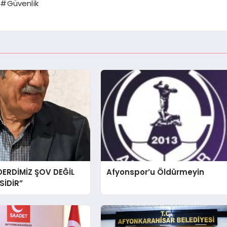
 #Güvenlik
DERDİMİZ ŞOV DEĞİL
Afyonspor’u Öldürmeyin
İDİR”