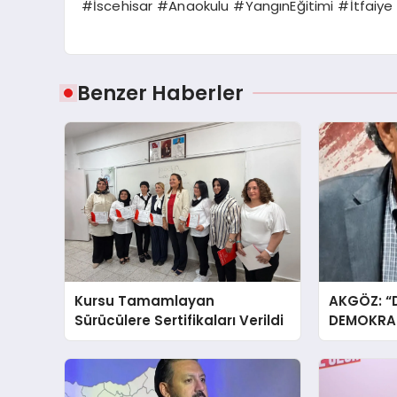
#İscehisar #Anaokulu #YangınEğitimi #İtfaiye
Benzer Haberler
Kursu Tamamlayan
AKGÖZ: “
Sürücülere Sertifikaları Verildi
DEMOKRAS