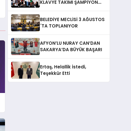
KLAVYE TAKIMI ŞAMPİYON
OLDU
BELEDİYE MECLİSİ 3 AĞUSTOS
´TA TOPLANIYOR
AFYON’LU NURAY CAN’DAN
SAKARYA’DA BÜYÜK BAŞARI
Ertaş, Helallik İstedi,
Teşekkür Etti