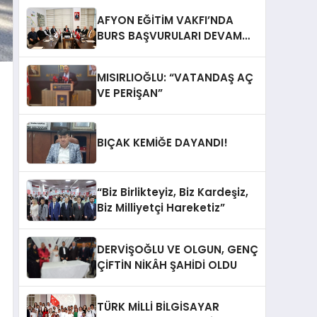
AFYON EĞİTİM VAKFI’NDA
BURS BAŞVURULARI DEVAM
EDİYOR
MISIRLIOĞLU: “VATANDAŞ AÇ
VE PERİŞAN”
BIÇAK KEMİĞE DAYANDI!
“Biz Birlikteyiz, Biz Kardeşiz,
Biz Milliyetçi Hareketiz”
DERVİŞOĞLU VE OLGUN, GENÇ
ÇİFTİN NİKÂH ŞAHİDİ OLDU
TÜRK MİLLİ BİLGİSAYAR