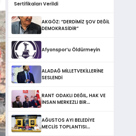
Sertifikaları Verildi
AKGÖZ: “DERDİMİZ ŞOV DEĞİL
DEMOKRASİDİR”
Afyonspor’u Öldürmeyin
ALADAĞ MİLLETVEKİLLERİNE
SESLENDİ
RANT ODAKLI DEĞIL, HAK VE
İNSAN MERKEZLi BiR
DÖNÜŞÜM İÇiN
AFYONKARAHiSAR’IN
AĞUSTOS AYI BELEDİYE
YANINDAYIZ!
MECLİS TOPLANTISI
GERÇEKLEŞTİRİLDİ