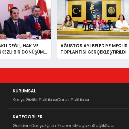
LI DEĞIL, HAK VE
AĞUSTOS AYI BELEDİYE MECLİS
RKEZLi BiR DÖNÜŞÜM
TOPLANTISI GERÇEKLEŞTİRİLDİ
ONKARAHiSAR’IN
IZ!
KURUMSAL
Künye
Gizlilik Politikası
Çerez Politikası
KATEGORİLER
Gündem
Dünya
Eğitim
Ekonomi
Magazin
Sağlık
Spor