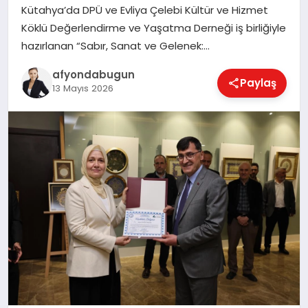
Kütahya’da DPÜ ve Evliya Çelebi Kültür ve Hizmet
Köklü Değerlendirme ve Yaşatma Derneği iş birliğiyle
hazırlanan “Sabır, Sanat ve Gelenek:…
MAGAZIN
afyondabugun
Paylaş
13 Mayıs 2026
SAĞLIK
SIYASET
SPOR
YAŞAM