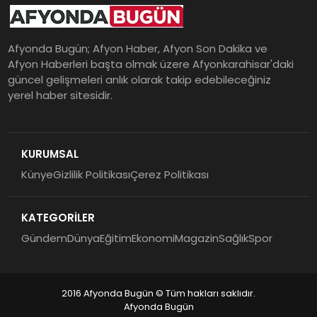
Afyonda Bugün; Afyon Haber, Afyon Son Dakika ve
Afyon Haberleri başta olmak üzere Afyonkarahisar'daki
güncel gelişmeleri anlık olarak takip edebileceğiniz
yerel haber sitesidir.
KURUMSAL
Künye
Gizlilik Politikası
Çerez Politikası
KATEGORİLER
Gündem
Dünya
Eğitim
Ekonomi
Magazin
Sağlık
Spor
2016 Afyonda Bugün © Tüm hakları saklıdır.
Afyonda Bugün