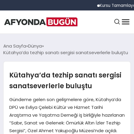
Kursu Tamamlayan Sürücü
ANASAYFA
Ana Sayfa
Dünya
Kütahya’da tezhip sanatı sergisi sanatseverlerle buluştu
GÜNDEM
Kütahya’da tezhip sanatı sergisi
sanatseverlerle buluştu
EĞITIM
Gündeme gelen son gelişmelere göre, Kütahya’da
DPÜ ve Evliya Çelebi Kültür ve Hizmet Tarihi
DÜNYA
Araştırma ve Yaşatma Derneği iş birliğiyle hazırlanan
“Sabır, Sanat ve Gelenek: Ömürlük Altın İzler Tezhip
Sergisi”, Özel Ahmet Yakupoğlu Müzesi’nde açıldı.
EKONOMI