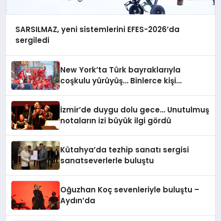
SARSILMAZ, yeni sistemlerini EFES-2026’da
sergiledi
New York’ta Türk bayraklarıyla
coşkulu yürüyüş… Binlerce kişi
Manhattan’ta bir araya geldi
İzmir’de duygu dolu gece… Unutulmuş
notaların izi büyük ilgi gördü
Kütahya’da tezhip sanatı sergisi
sanatseverlerle buluştu
Oğuzhan Koç sevenleriyle buluştu –
Aydın’da