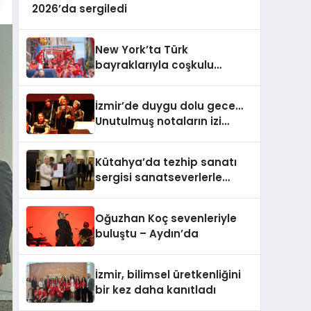
2026’da sergiledi
New York’ta Türk
bayraklarıyla coşkulu
yürüyüş… Binlerce kişi
Manhattan’ta bir araya
İzmir’de duygu dolu gece…
geldi
Unutulmuş notaların izi
büyük ilgi gördü
Kütahya’da tezhip sanatı
sergisi sanatseverlerle
buluştu
Oğuzhan Koç sevenleriyle
buluştu – Aydın’da
İzmir, bilimsel üretkenliğini
bir kez daha kanıtladı