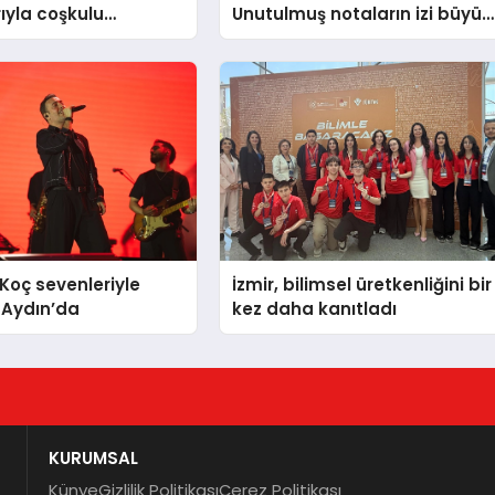
ıyla coşkulu
Unutulmuş notaların izi büyük
Binlerce kişi
ilgi gördü
’ta bir araya geldi
oç sevenleriyle
İzmir, bilimsel üretkenliğini bir
 Aydın’da
kez daha kanıtladı
KURUMSAL
Künye
Gizlilik Politikası
Çerez Politikası