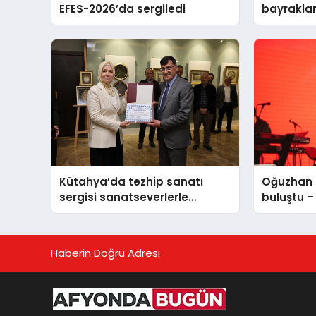
EFES-2026’da sergiledi
bayraklar
yürüyüş… 
Manhattan
Kütahya’da tezhip sanatı
Oğuzhan K
sergisi sanatseverlerle
buluştu –
buluştu
Haberin Doğru Adresi