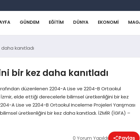
AYFA
GÜNDEM
EĞITIM
DÜNYA
EKONOMI
MAG
ez daha kanıtladı
ini bir kez daha kanıtladı
tarafından düzenlenen 2204-A Lise ve 2204-B Ortaokul
İzmir, elde ettiği derecelerle bilimsel üretkenliğini bir kez
204-A Lise ve 2204-B Ortaokul Inceleme Projeleri Yarışması
 bilimsel üretkenliğini bir kez daha kanıtladı. İZMİR (İGFA) –
0 Yorum Yapıldı
Paylaş