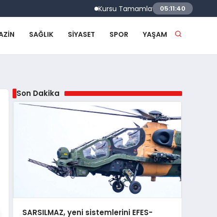
Kursu Tamamlayan Sürücülere Sertifikaları 
05:11:41
AZIN
SAĞLIK
SIYASET
SPOR
YAŞAM
Son Dakika
SARSILMAZ, yeni sistemlerini EFES-