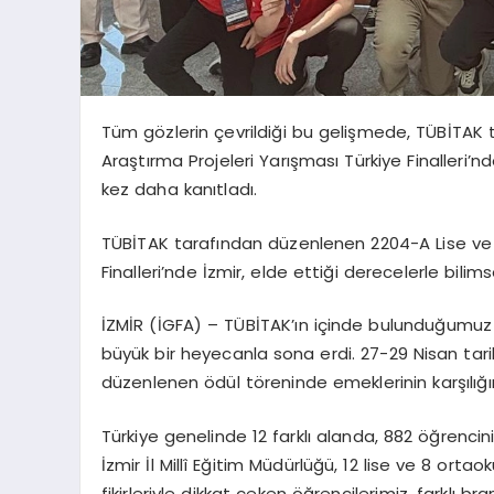
Tüm gözlerin çevrildiği bu gelişmede, TÜBİTAK
Araştırma Projeleri Yarışması Türkiye Finalleri’n
kez daha kanıtladı.
TÜBİTAK tarafından düzenlenen 2204-A Lise ve 
Finalleri’nde İzmir, elde ettiği derecelerle bilims
İZMİR (İGFA) – TÜBİTAK’ın içinde bulunduğumuz yı
büyük bir heyecanla sona erdi. 27-29 Nisan tarihl
düzenlenen ödül töreninde emeklerinin karşılığı
Türkiye genelinde 12 farklı alanda, 882 öğrencini
İzmir İl Millî Eğitim Müdürlüğü, 12 lise ve 8 ortao
fikirleriyle dikkat çeken öğrencilerimiz, farklı br