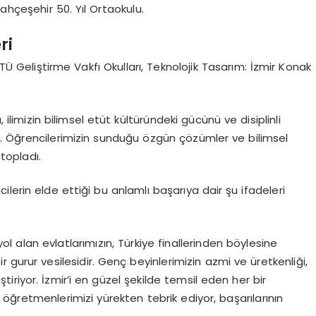
hçeşehir 50. Yıl Ortaokulu.
ri
İTÜ Geliştirme Vakfı Okulları, Teknolojik Tasarım: İzmir Konak
 ilimizin bilimsel etüt kültüründeki gücünü ve disiplinli
. Öğrencilerimizin sunduğu özgün çözümler ve bilimsel
 topladı.
cilerin elde ettiği bu anlamlı başarıya dair şu ifadeleri
 yol alan evlatlarımızın, Türkiye finallerinden böylesine
r gurur vesilesidir. Genç beyinlerimizin azmi ve üretkenliği,
riyor. İzmir’i en güzel şekilde temsil eden her bir
ğretmenlerimizi yürekten tebrik ediyor, başarılarının