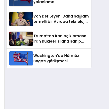
yalanlama
Von Der Leyen: Daha sağlam
temelli bir Avrupa teknoloji
sektörü inşa ediyoruz
Trump’tan İran açıklaması:
İran nükleer silaha sahip
olmayacak
Washington’da Hürmüz
Boğazı görüşmesi