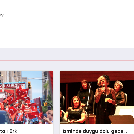
iyor.
ta Türk
İzmir’de duygu dolu gece…