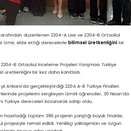
 tarafından düzenlenen 2204-A Lise ve 2204-B Ortaokul
de İzmir, elde ettiği derecelerle
bilimsel
üretkenliğini
bir
2204-B Ortaokul Inceleme Projeleri Yarışması Türkiye
el üretkenliğini bir kez daha kanıtladı.
l Ankara’da gerçekleştirdiği 2204 A-B Türkiye Finalleri
erinde projelerini sergileyen İzmirli öğrenciler, 30 Nisan’da
nı Türkiye dereceleri kazanarak sahip oldu.
n hazırladığı toplam 396 projenin yarıştığı büyük finalde;
kul projesiyle temsil edildi. Yenilikçi yaklaşımları ve özgün
anşlarda zirveye adını yazdırdı.