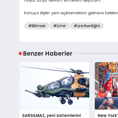
hayat boyu devam etmesini diliyorum.”.
Konuya ilişkin yeni açıklamaların gelmesi beklen
#Bilimsel
#İzmir
#üretkenliğini
Benzer Haberler
SARSILMAZ, yeni sistemlerini
New York’