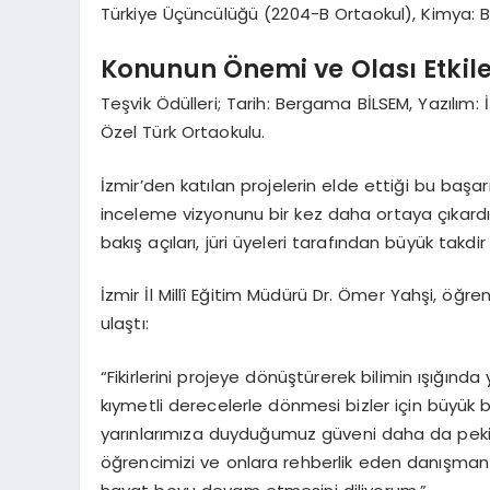
Türkiye Üçüncülüğü (2204-B Ortaokul), Kimya: Ba
Konunun Önemi ve Olası Etkile
Teşvik Ödülleri; Tarih: Bergama BİLSEM, Yazılım: 
Özel Türk Ortaokulu.
İzmir’den katılan projelerin elde ettiği bu başarı,
inceleme vizyonunu bir kez daha ortaya çıkardı
bakış açıları, jüri üyeleri tarafından büyük takdir
İzmir İl Millî Eğitim Müdürü Dr. Ömer Yahşi, öğren
ulaştı:
“Fikirlerini projeye dönüştürerek bilimin ışığında
kıymetli derecelerle dönmesi bizler için büyük bi
yarınlarımıza duyduğumuz güveni daha da pekişti
öğrencimizi ve onlara rehberlik eden danışman ö