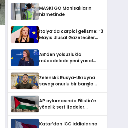
MASKİ GO Manisalıların
hizmetinde
İtalya’da carpici gelisme: “3
Mayıs Ulusal Gazeteciler
Günü” tebliğ edildi
AB’den yolsuzlukla
mücadelede yeni yasal
adım
Zelenski: Rusya-Ukrayna
savaşı onurlu bir barışla
sona ermeli
AP oylamasında Filistin’e
yönelik sert ifadeler
metinden çıkarıldı
Katar’dan ICC iddialarına