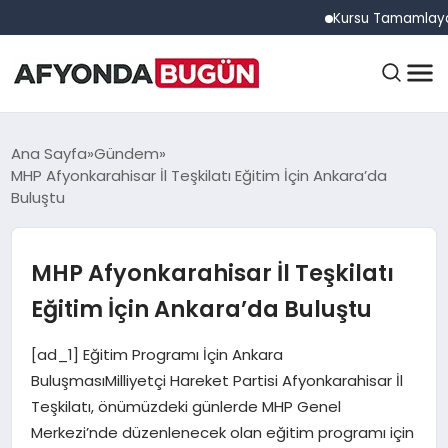
Kursu Tamamlayan Sürüc
ANASAYFA
Ana Sayfa
Gündem
MHP Afyonkarahisar İl Teşkilatı Eğitim İçin Ankara’da
Buluştu
GÜNDEM
MHP Afyonkarahisar İl Teşkilatı
EĞITIM
Eğitim İçin Ankara’da Buluştu
[ad_1] Eğitim Programı İçin Ankara
DÜNYA
BuluşmasıMilliyetçi Hareket Partisi Afyonkarahisar İl
Teşkilatı, önümüzdeki günlerde MHP Genel
Merkezi’nde düzenlenecek olan eğitim programı için
EKONOMI