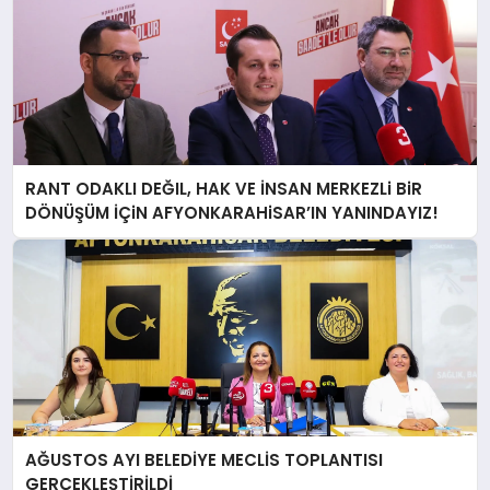
RANT ODAKLI DEĞIL, HAK VE İNSAN MERKEZLi BiR
DÖNÜŞÜM İÇiN AFYONKARAHiSAR’IN YANINDAYIZ!
AĞUSTOS AYI BELEDİYE MECLİS TOPLANTISI
GERÇEKLEŞTİRİLDİ