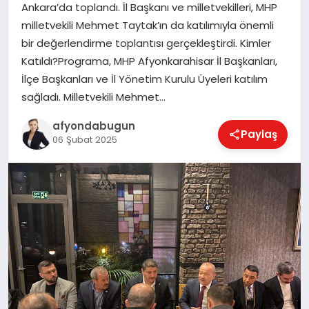
Ankara’da toplandı. İl Başkanı ve milletvekilleri, MHP
milletvekili Mehmet Taytak’ın da katılımıyla önemli
bir değerlendirme toplantısı gerçekleştirdi. Kimler
MAGAZIN
Katıldı?Programa, MHP Afyonkarahisar İl Başkanları,
İlçe Başkanları ve İl Yönetim Kurulu Üyeleri katılım
sağladı. Milletvekili Mehmet…
SAĞLIK
afyondabugun
Paylaş
06 Şubat 2025
SIYASET
SPOR
YAŞAM