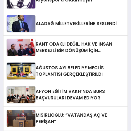
ALADAĞ MİLLETVEKİLLERİNE SESLENDİ
RANT ODAKLI DEĞIL, HAK VE İNSAN
MERKEZLi BiR DÖNÜŞÜM İÇiN
AFYONKARAHiSAR’IN YANINDAYIZ!
AĞUSTOS AYI BELEDİYE MECLİS
TOPLANTISI GERÇEKLEŞTİRİLDİ
AFYON EĞİTİM VAKFI’NDA BURS
BAŞVURULARI DEVAM EDİYOR
MISIRLIOĞLU: “VATANDAŞ AÇ VE
PERİŞAN”