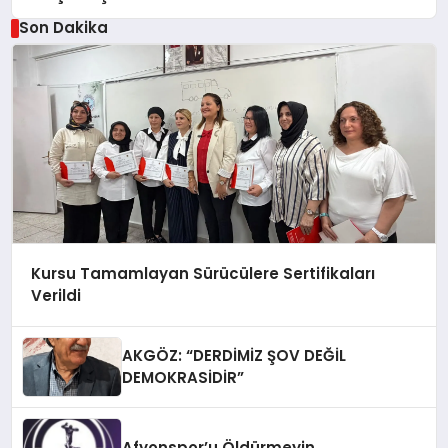
Son Dakika
Kursu Tamamlayan Sürücülere Sertifikaları
Verildi
AKGÖZ: “DERDİMİZ ŞOV DEĞİL
DEMOKRASİDİR”
Afyonspor’u Öldürmeyin