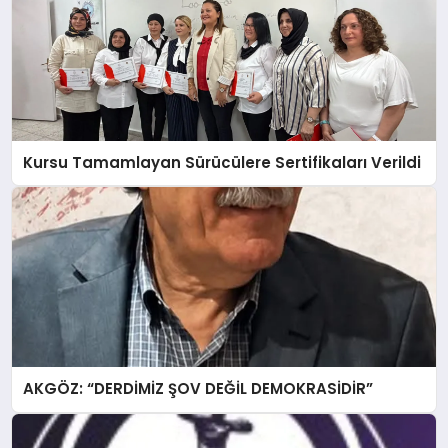
Kursu Tamamlayan Sürücülere Sertifikaları Verildi
AKGÖZ: “DERDİMİZ ŞOV DEĞİL DEMOKRASİDİR”