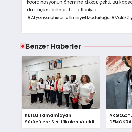
koordinasyonun önemine dikkat çekti. Bu kaps
da güçlendirilmesi hedefleniyor.
#Afyonkarahisar #EmniyetMüdürlüğü #ValilikZi
Benzer Haberler
Kursu Tamamlayan
AKGÖZ: “
Sürücülere Sertifikaları Verildi
DEMOKRAS