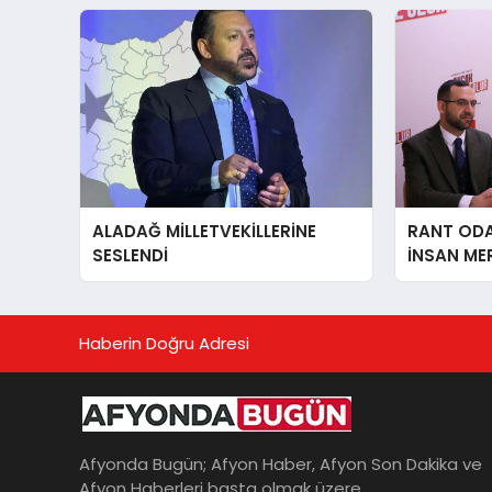
ALADAĞ MİLLETVEKİLLERİNE
RANT ODAK
SESLENDİ
İNSAN ME
İÇiN AFY
YANINDAY
Haberin Doğru Adresi
Afyonda Bugün; Afyon Haber, Afyon Son Dakika ve
Afyon Haberleri başta olmak üzere