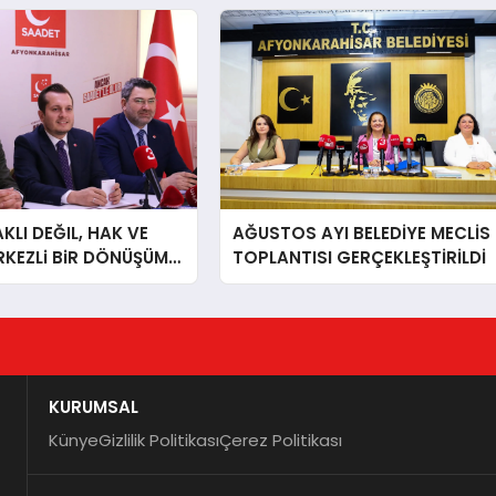
LI DEĞIL, HAK VE
AĞUSTOS AYI BELEDİYE MECLİS
RKEZLi BiR DÖNÜŞÜM
TOPLANTISI GERÇEKLEŞTİRİLDİ
ONKARAHiSAR’IN
IZ!
KURUMSAL
Künye
Gizlilik Politikası
Çerez Politikası