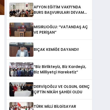
AFYON EĞİTİM VAKFI’NDA
BURS BAŞVURULARI DEVAM
EDİYOR
MISIRLIOĞLU: “VATANDAŞ AÇ
VE PERİŞAN”
BIÇAK KEMİĞE DAYANDI!
“Biz Birlikteyiz, Biz Kardeşiz,
Biz Milliyetçi Hareketiz”
DERVİŞOĞLU VE OLGUN, GENÇ
ÇİFTİN NİKÂH ŞAHİDİ OLDU
TÜRK MİLLİ BİLGİSAYAR