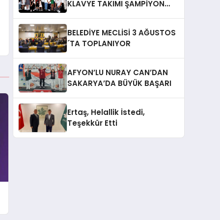
KLAVYE TAKIMI ŞAMPİYON
OLDU
BELEDİYE MECLİSİ 3 AĞUSTOS
´TA TOPLANIYOR
AFYON’LU NURAY CAN’DAN
SAKARYA’DA BÜYÜK BAŞARI
Ertaş, Helallik İstedi,
Teşekkür Etti