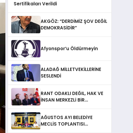
Sertifikaları Verildi
AKGÖZ: “DERDİMİZ ŞOV DEĞİL
DEMOKRASİDİR”
Afyonspor’u Öldürmeyin
ALADAĞ MİLLETVEKİLLERİNE
SESLENDİ
RANT ODAKLI DEĞIL, HAK VE
İNSAN MERKEZLi BiR
DÖNÜŞÜM İÇiN
AFYONKARAHiSAR’IN
AĞUSTOS AYI BELEDİYE
YANINDAYIZ!
MECLİS TOPLANTISI
GERÇEKLEŞTİRİLDİ