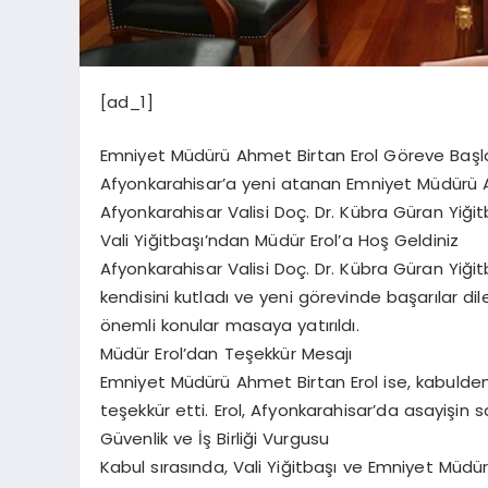
[ad_1]
Emniyet Müdürü Ahmet Birtan Erol Göreve Başl
Afyonkarahisar’a yeni atanan Emniyet Müdürü 
Afyonkarahisar Valisi Doç. Dr. Kübra Güran Yiği
Vali Yiğitbaşı’ndan Müdür Erol’a Hoş Geldiniz
Afyonkarahisar Valisi Doç. Dr. Kübra Güran Yiğ
kendisini kutladı ve yeni görevinde başarılar dil
önemli konular masaya yatırıldı.
Müdür Erol’dan Teşekkür Mesajı
Emniyet Müdürü Ahmet Birtan Erol ise, kabulden
teşekkür etti. Erol, Afyonkarahisar’da asayişin s
Güvenlik ve İş Birliği Vurgusu
Kabul sırasında, Vali Yiğitbaşı ve Emniyet Müdürü