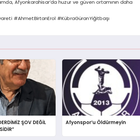
amda, Afyonkarahisar’da huzur ve güven ortamının daha
yareti #AhmetBirtanErol #KübraGüranYiğitbaşı
DERDİMİZ ŞOV DEĞİL
Afyonspor’u Öldürmeyin
İDİR”