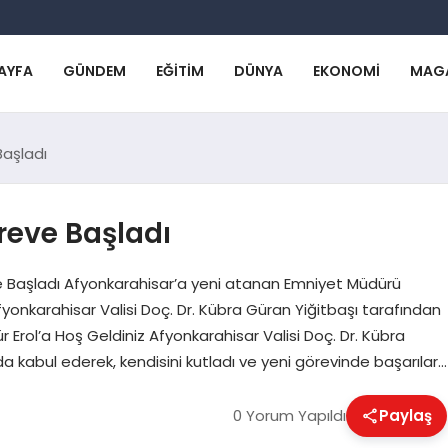
AYFA
GÜNDEM
EĞITIM
DÜNYA
EKONOMI
MAG
aşladı
reve Başladı
 Başladı Afyonkarahisar’a yeni atanan Emniyet Müdürü
onkarahisar Valisi Doç. Dr. Kübra Güran Yiğitbaşı tarafından
 Erol’a Hoş Geldiniz Afyonkarahisar Valisi Doç. Dr. Kübra
 kabul ederek, kendisini kutladı ve yeni görevinde başarılar…
0 Yorum Yapıldı
Paylaş